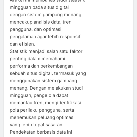
mingguan pada situs digital
dengan sistem gampang menang,
mencakup analisis data, tren
pengguna, dan optimasi
pengalaman agar lebih responsif
dan efisien.
Statistik menjadi salah satu faktor
penting dalam memahami
performa dan perkembangan
sebuah situs digital, termasuk yang
menggunakan sistem gampang
menang. Dengan melakukan studi
mingguan, pengelola dapat
memantau tren, mengidentifikasi
pola perilaku pengguna, serta
menemukan peluang optimasi
yang lebih tepat sasaran.
Pendekatan berbasis data ini