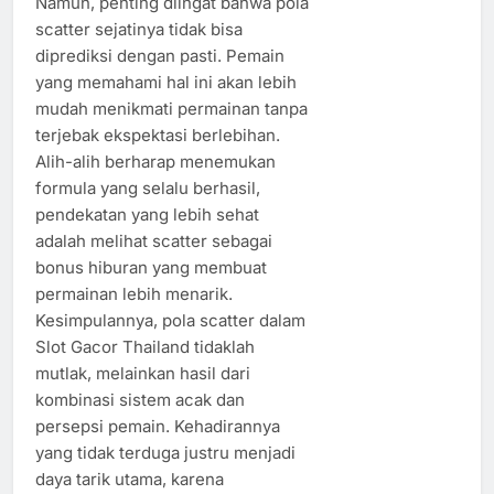
Namun, penting diingat bahwa pola
scatter sejatinya tidak bisa
diprediksi dengan pasti. Pemain
yang memahami hal ini akan lebih
mudah menikmati permainan tanpa
terjebak ekspektasi berlebihan.
Alih-alih berharap menemukan
formula yang selalu berhasil,
pendekatan yang lebih sehat
adalah melihat scatter sebagai
bonus hiburan yang membuat
permainan lebih menarik.
Kesimpulannya, pola scatter dalam
Slot Gacor Thailand tidaklah
mutlak, melainkan hasil dari
kombinasi sistem acak dan
persepsi pemain. Kehadirannya
yang tidak terduga justru menjadi
daya tarik utama, karena