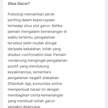
Situs Gacor?
Psikologi memainkan peran
penting dalam kepercayaan
terhadap situs slot gacor. Ketika
pemain mengalami kemenangan di
waktu tertentu, pengalaman
tersebut lebih mudah diingat
daripada kekalahan. Inilah yang
disebut
confirmation bias
. Pemain
cenderung mengingat pengalaman
positif yang mendukung
keyakinannya, sementara
pengalaman negatif diabaikan.
Ditambah lagi, komunitas online
memperkuat narasi ini dengan
membagikan cerita kemenangan
yang membuat istilah
gacor
semakin dipercaya.