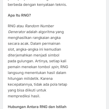
berbeda dengan kenyataan teknis.
Apa Itu RNG?
RNG atau
Random Number
Generator
adalah algoritma yang
menghasilkan rangkaian angka
secara acak. Dalam permainan
slot, angka-angka ini kemudian
diterjemahkan menjadi simbol
pada gulungan. Artinya, setiap kali
pemain menekan tombol
spin
, RNG
langsung menentukan hasil dalam
hitungan milidetik. Karena
kecepatannya, tidak ada pola tetap
yang bisa diikuti untuk
memprediksi hasil.
Hubungan Antara RNG dan Istilah