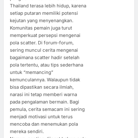
Thailand terasa lebih hidup, karena
setiap putaran memiliki potensi
kejutan yang menyenangkan.
Komunitas pemain juga turut
memperkuat persepsi mengenai
pola scatter. Di forum-forum,
sering muncul cerita mengenai
bagaimana scatter hadir setelah
pola tertentu, atau tips sederhana
untuk “memancing”
kemunculannya. Walaupun tidak
bisa dipastikan secara ilmiah,
narasi ini tetap memberi warna
pada pengalaman bermain. Bagi
pemula, cerita semacam ini sering
menjadi motivasi untuk terus
mencoba dan menemukan pola
mereka sendiri.