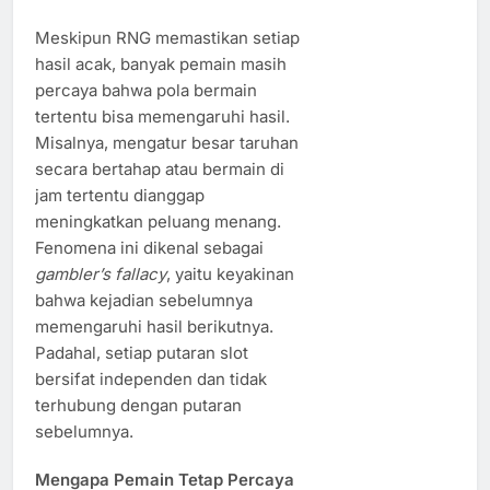
Meskipun RNG memastikan setiap
hasil acak, banyak pemain masih
percaya bahwa pola bermain
tertentu bisa memengaruhi hasil.
Misalnya, mengatur besar taruhan
secara bertahap atau bermain di
jam tertentu dianggap
meningkatkan peluang menang.
Fenomena ini dikenal sebagai
gambler’s fallacy
, yaitu keyakinan
bahwa kejadian sebelumnya
memengaruhi hasil berikutnya.
Padahal, setiap putaran slot
bersifat independen dan tidak
terhubung dengan putaran
sebelumnya.
Mengapa Pemain Tetap Percaya