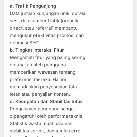
a. Trafik Pengunjung
Data jumlah kunjungan unik, durasi
sesi, dan sumber trafik (organik,
direct, atau referral) membantu
mengukur efektivitas promosi dan
optimasi SEO.
b. Tingkat Interaksi Fitur
Mengamati fitur yang paling sering
digunakan oleh pengguna
memberikan wawasan tentang
preferensi mereka. Hal ini
memudahkan penyesuaian tata
letak atau penyajian konten.
c. Kecepatan dan Stabilitas Situs
Pengalaman pengguna sangat
dipengaruhi oleh performa teknis.
Statistik waktu muat halaman,
stabilitas server, dan jumlah error