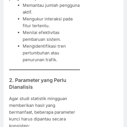
Memantau jumlah pengguna
aktif.
Mengukur interaksi pada
fitur tertentu.
Menilai efektivitas
pembaruan sistem.
Mengidentifikasi tren
pertumbuhan atau
penurunan trafik.
2. Parameter yang Perlu
Dianalisis
Agar studi statistik mingguan
memberikan hasil yang
bermanfaat, beberapa parameter
kunci harus dipantau secara
konsisten: