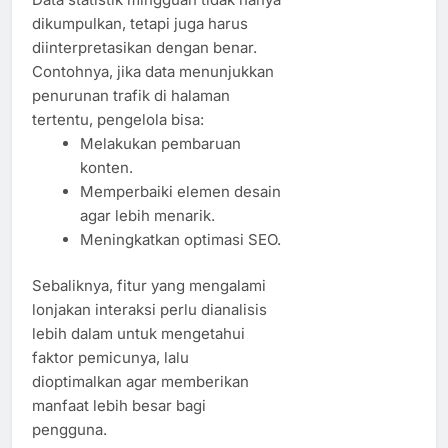
dikumpulkan, tetapi juga harus
diinterpretasikan dengan benar.
Contohnya, jika data menunjukkan
penurunan trafik di halaman
tertentu, pengelola bisa:
Melakukan pembaruan
konten.
Memperbaiki elemen desain
agar lebih menarik.
Meningkatkan optimasi SEO.
Sebaliknya, fitur yang mengalami
lonjakan interaksi perlu dianalisis
lebih dalam untuk mengetahui
faktor pemicunya, lalu
dioptimalkan agar memberikan
manfaat lebih besar bagi
pengguna.