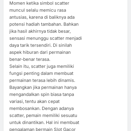
Momen ketika simbol scatter
muncul selalu memicu rasa
antusias, karena di baliknya ada
potensi hadiah tambahan. Bahkan
jika hasil akhirnya tidak besar,
sensasi menunggu scatter menjadi
daya tarik tersendiri. Di sinilah
aspek hiburan dari permainan
benar-benar terasa.
Selain itu, scatter juga memiliki
fungsi penting dalam membuat
permainan terasa lebih dinamis.
Bayangkan jika permainan hanya
mengandalkan spin biasa tanpa
variasi, tentu akan cepat
membosankan. Dengan adanya
scatter, pemain memiliki sesuatu
untuk dinantikan. Hal ini membuat
pengalaman bermain Slot Gacor