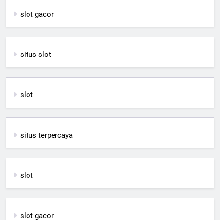
slot gacor
situs slot
slot
situs terpercaya
slot
slot gacor