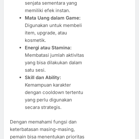
senjata sementara yang
memiliki efek instan.
Mata Uang dalam Game:
Digunakan untuk membeli
item, upgrade, atau
kosmetik.
Energi atau Stamina:
Membatasi jumlah aktivitas
yang bisa dilakukan dalam
satu sesi.
Skill dan Ability:
Kemampuan karakter
dengan cooldown tertentu
yang perlu digunakan
secara strategis.
Dengan memahami fungsi dan
keterbatasan masing-masing,
pemain bisa menentukan prioritas