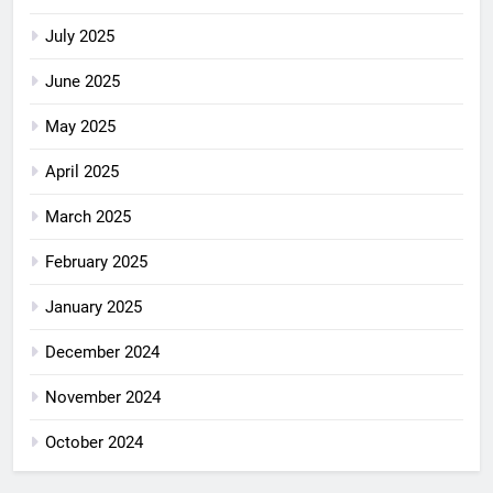
July 2025
June 2025
May 2025
April 2025
March 2025
February 2025
January 2025
December 2024
November 2024
October 2024