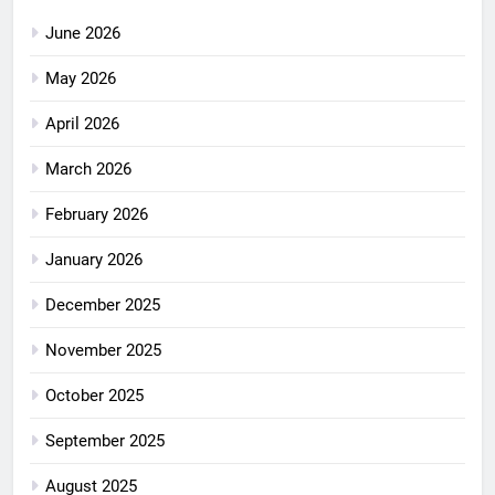
June 2026
May 2026
April 2026
March 2026
February 2026
January 2026
December 2025
November 2025
October 2025
September 2025
August 2025