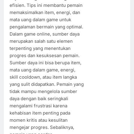
efisien. Tips ini membantu pemain
memaksimalkan item, energi, dan
mata uang dalam game untuk
pengalaman bermain yang optimal.
Dalam game online, sumber daya
merupakan salah satu elemen
terpenting yang menentukan
progres dan kesuksesan pemain.
Sumber daya ini bisa berupa item,
mata uang dalam game, energi,
skill cooldown, atau item langka
yang sulit didapatkan. Pemain yang
tidak mampu mengelola sumber
daya dengan baik seringkali
mengalami frustrasi karena
kehabisan item penting pada
momen kritis atau kesulitan
mengejar progres. Sebaliknya,