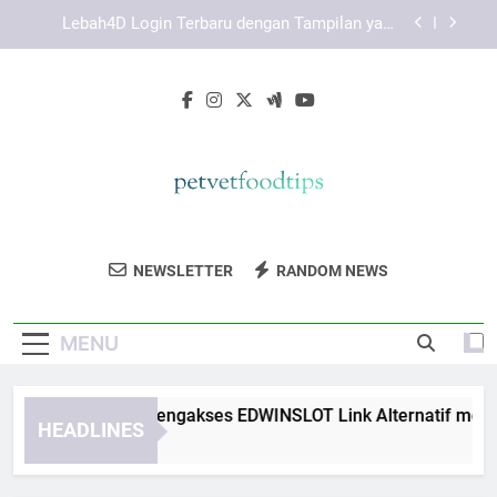
Skip
Panduan Daftar Edwinslot agar Tidak Salah
to
Mengisi Data
content
Panduan Daftar Lebah4D dan Hal Penting yang
Perlu Diperhatikan
Panduan Aman Mengakses EDWINSLOT Link
Alternatif melalui Mobile dan Desktop
Lebah4D Login Terbaru dengan Tampilan yang
Lebih Responsif untuk Akses Lebih Nyaman
Panduan Daftar Edwinslot agar Tidak Salah
Mengisi Data
Pet Vet Food
Pelajari Tentang Nutrisi Dan Kesehatan
Panduan Daftar Lebah4D dan Hal Penting yang
NEWSLETTER
RANDOM NEWS
Tips
Perlu Diperhatikan
Hewan Peliharaan Anda Dengan Pet Vet
Food Tips. Sumber Terpercaya Untuk
MENU
Pemilik Hewan.
nduan Aman Mengakses EDWINSLOT Link Alternatif melalui M
HEADLINES
Month Ago