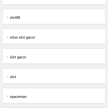
slot88
situs slot gacor
slot gacor
slot
spaceman