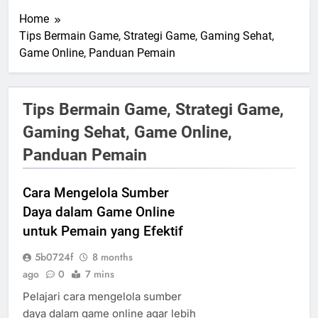
Home
Tips Bermain Game, Strategi Game, Gaming Sehat,
Game Online, Panduan Pemain
Tips Bermain Game, Strategi Game,
Gaming Sehat, Game Online,
Panduan Pemain
Cara Mengelola Sumber
Daya dalam Game Online
untuk Pemain yang Efektif
5b0724f
8 months
ago
0
7 mins
Pelajari cara mengelola sumber
daya dalam game online agar lebih