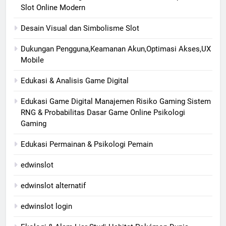
Slot Online Modern
Desain Visual dan Simbolisme Slot
Dukungan Pengguna,Keamanan Akun,Optimasi Akses,UX
Mobile
Edukasi & Analisis Game Digital
Edukasi Game Digital Manajemen Risiko Gaming Sistem
RNG & Probabilitas Dasar Game Online Psikologi
Gaming
Edukasi Permainan & Psikologi Pemain
edwinslot
edwinslot alternatif
edwinslot login