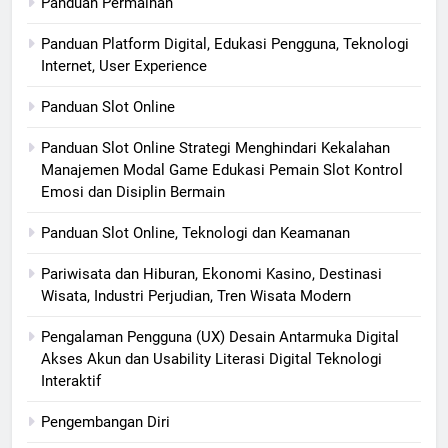
Panduan Permainan
Panduan Platform Digital, Edukasi Pengguna, Teknologi
Internet, User Experience
Panduan Slot Online
Panduan Slot Online Strategi Menghindari Kekalahan
Manajemen Modal Game Edukasi Pemain Slot Kontrol
Emosi dan Disiplin Bermain
Panduan Slot Online, Teknologi dan Keamanan
Pariwisata dan Hiburan, Ekonomi Kasino, Destinasi
Wisata, Industri Perjudian, Tren Wisata Modern
Pengalaman Pengguna (UX) Desain Antarmuka Digital
Akses Akun dan Usability Literasi Digital Teknologi
Interaktif
Pengembangan Diri