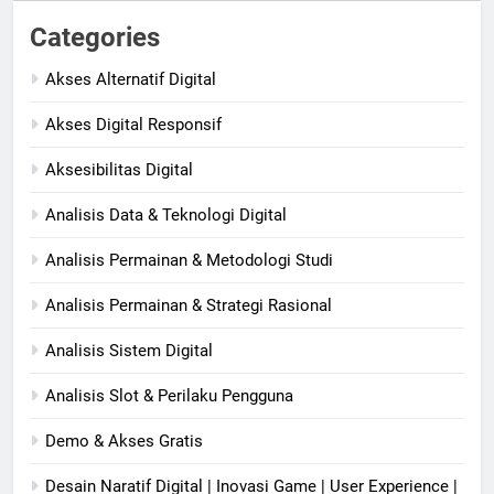
Categories
Akses Alternatif Digital
Akses Digital Responsif
Aksesibilitas Digital
Analisis Data & Teknologi Digital
Analisis Permainan & Metodologi Studi
Analisis Permainan & Strategi Rasional
Analisis Sistem Digital
Analisis Slot & Perilaku Pengguna
Demo & Akses Gratis
Desain Naratif Digital | Inovasi Game | User Experience |