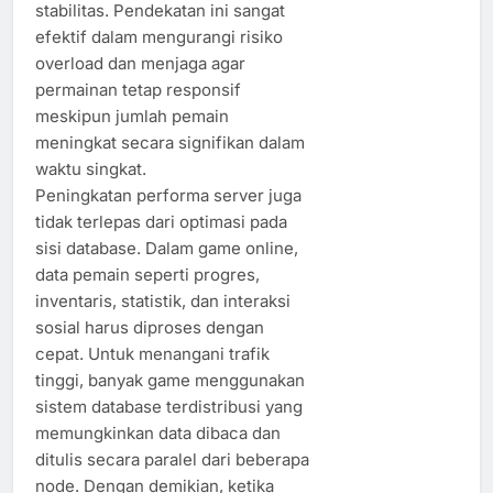
stabilitas. Pendekatan ini sangat
efektif dalam mengurangi risiko
overload dan menjaga agar
permainan tetap responsif
meskipun jumlah pemain
meningkat secara signifikan dalam
waktu singkat.
Peningkatan performa server juga
tidak terlepas dari optimasi pada
sisi database. Dalam game online,
data pemain seperti progres,
inventaris, statistik, dan interaksi
sosial harus diproses dengan
cepat. Untuk menangani trafik
tinggi, banyak game menggunakan
sistem database terdistribusi yang
memungkinkan data dibaca dan
ditulis secara paralel dari beberapa
node. Dengan demikian, ketika