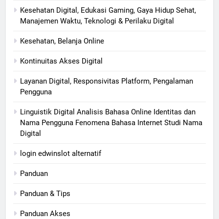
Kesehatan Digital, Edukasi Gaming, Gaya Hidup Sehat,
Manajemen Waktu, Teknologi & Perilaku Digital
Kesehatan, Belanja Online
Kontinuitas Akses Digital
Layanan Digital, Responsivitas Platform, Pengalaman
Pengguna
Linguistik Digital Analisis Bahasa Online Identitas dan
Nama Pengguna Fenomena Bahasa Internet Studi Nama
Digital
login edwinslot alternatif
Panduan
Panduan & Tips
Panduan Akses