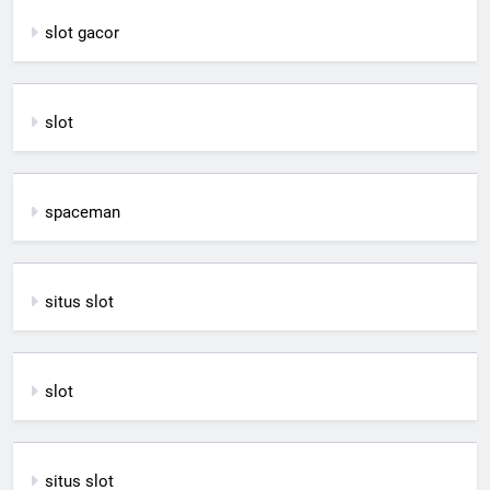
slot gacor
slot
spaceman
situs slot
slot
situs slot