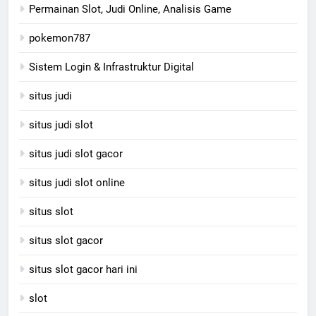
Permainan Slot, Judi Online, Analisis Game
pokemon787
Sistem Login & Infrastruktur Digital
situs judi
situs judi slot
situs judi slot gacor
situs judi slot online
situs slot
situs slot gacor
situs slot gacor hari ini
slot