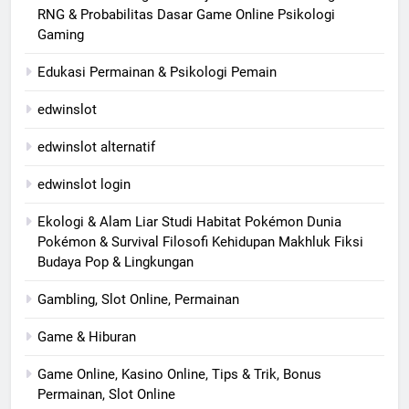
RNG & Probabilitas Dasar Game Online Psikologi
Gaming
Edukasi Permainan & Psikologi Pemain
edwinslot
edwinslot alternatif
edwinslot login
Ekologi & Alam Liar Studi Habitat Pokémon Dunia
Pokémon & Survival Filosofi Kehidupan Makhluk Fiksi
Budaya Pop & Lingkungan
Gambling, Slot Online, Permainan
Game & Hiburan
Game Online, Kasino Online, Tips & Trik, Bonus
Permainan, Slot Online