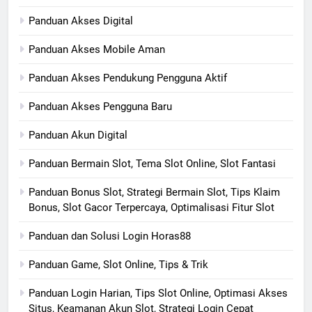
Panduan Akses Digital
Panduan Akses Mobile Aman
Panduan Akses Pendukung Pengguna Aktif
Panduan Akses Pengguna Baru
Panduan Akun Digital
Panduan Bermain Slot, Tema Slot Online, Slot Fantasi
Panduan Bonus Slot, Strategi Bermain Slot, Tips Klaim
Bonus, Slot Gacor Terpercaya, Optimalisasi Fitur Slot
Panduan dan Solusi Login Horas88
Panduan Game, Slot Online, Tips & Trik
Panduan Login Harian, Tips Slot Online, Optimasi Akses
Situs, Keamanan Akun Slot, Strategi Login Cepat