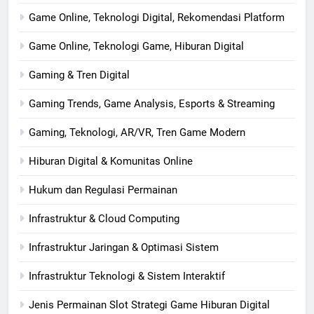
Game Online, Teknologi Digital, Rekomendasi Platform
Game Online, Teknologi Game, Hiburan Digital
Gaming & Tren Digital
Gaming Trends, Game Analysis, Esports & Streaming
Gaming, Teknologi, AR/VR, Tren Game Modern
Hiburan Digital & Komunitas Online
Hukum dan Regulasi Permainan
Infrastruktur & Cloud Computing
Infrastruktur Jaringan & Optimasi Sistem
Infrastruktur Teknologi & Sistem Interaktif
Jenis Permainan Slot Strategi Game Hiburan Digital