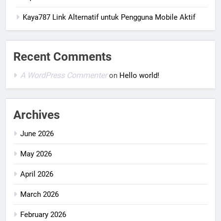
Kaya787 Link Alternatif untuk Pengguna Mobile Aktif
Recent Comments
A WordPress Commenter
on
Hello world!
Archives
June 2026
May 2026
April 2026
March 2026
February 2026