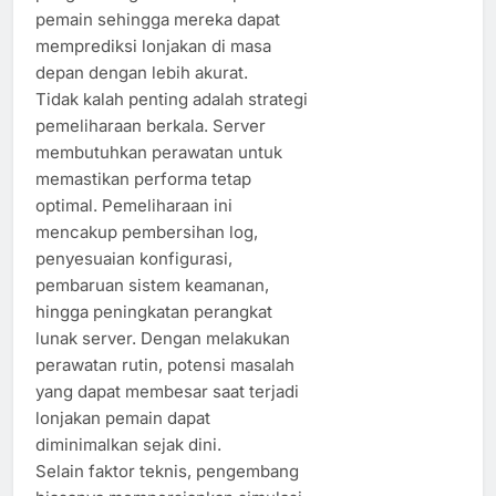
pemain sehingga mereka dapat
memprediksi lonjakan di masa
depan dengan lebih akurat.
Tidak kalah penting adalah strategi
pemeliharaan berkala. Server
membutuhkan perawatan untuk
memastikan performa tetap
optimal. Pemeliharaan ini
mencakup pembersihan log,
penyesuaian konfigurasi,
pembaruan sistem keamanan,
hingga peningkatan perangkat
lunak server. Dengan melakukan
perawatan rutin, potensi masalah
yang dapat membesar saat terjadi
lonjakan pemain dapat
diminimalkan sejak dini.
Selain faktor teknis, pengembang