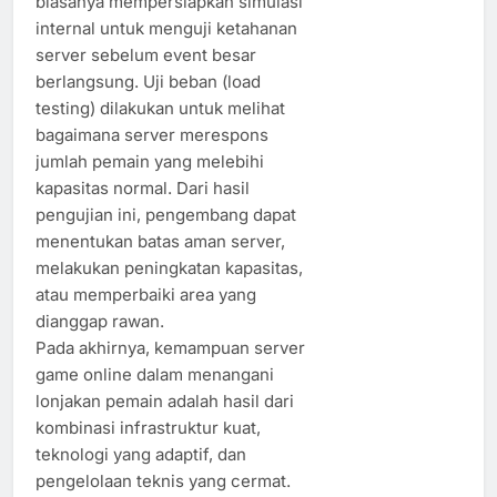
biasanya mempersiapkan simulasi
internal untuk menguji ketahanan
server sebelum event besar
berlangsung. Uji beban (load
testing) dilakukan untuk melihat
bagaimana server merespons
jumlah pemain yang melebihi
kapasitas normal. Dari hasil
pengujian ini, pengembang dapat
menentukan batas aman server,
melakukan peningkatan kapasitas,
atau memperbaiki area yang
dianggap rawan.
Pada akhirnya, kemampuan server
game online dalam menangani
lonjakan pemain adalah hasil dari
kombinasi infrastruktur kuat,
teknologi yang adaptif, dan
pengelolaan teknis yang cermat.