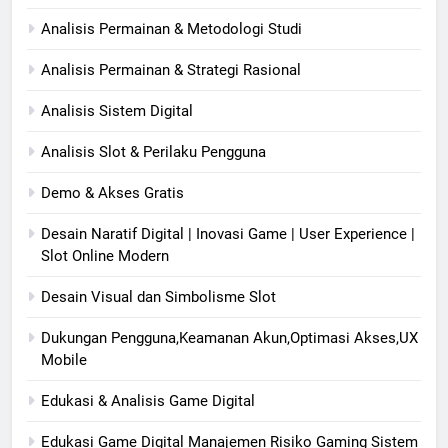
Analisis Permainan & Metodologi Studi
Analisis Permainan & Strategi Rasional
Analisis Sistem Digital
Analisis Slot & Perilaku Pengguna
Demo & Akses Gratis
Desain Naratif Digital | Inovasi Game | User Experience |
Slot Online Modern
Desain Visual dan Simbolisme Slot
Dukungan Pengguna,Keamanan Akun,Optimasi Akses,UX
Mobile
Edukasi & Analisis Game Digital
Edukasi Game Digital Manajemen Risiko Gaming Sistem