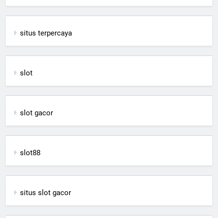
situs terpercaya
slot
slot gacor
slot88
situs slot gacor