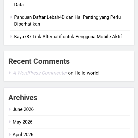
Data
Panduan Daftar Lebah4D dan Hal Penting yang Perlu
Diperhatikan
Kaya787 Link Alternatif untuk Pengguna Mobile Aktif
Recent Comments
A WordPress Commenter
on
Hello world!
Archives
June 2026
May 2026
April 2026