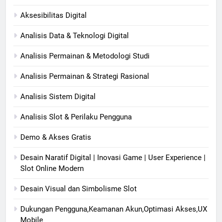
Aksesibilitas Digital
Analisis Data & Teknologi Digital
Analisis Permainan & Metodologi Studi
Analisis Permainan & Strategi Rasional
Analisis Sistem Digital
Analisis Slot & Perilaku Pengguna
Demo & Akses Gratis
Desain Naratif Digital | Inovasi Game | User Experience |
Slot Online Modern
Desain Visual dan Simbolisme Slot
Dukungan Pengguna,Keamanan Akun,Optimasi Akses,UX
Mobile