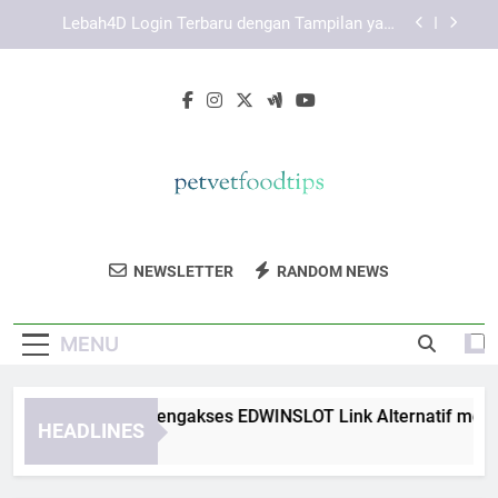
Skip
Panduan Daftar Edwinslot agar Tidak Salah
to
Mengisi Data
content
Panduan Daftar Lebah4D dan Hal Penting yang
Perlu Diperhatikan
Panduan Aman Mengakses EDWINSLOT Link
Alternatif melalui Mobile dan Desktop
Lebah4D Login Terbaru dengan Tampilan yang
Lebih Responsif untuk Akses Lebih Nyaman
Panduan Daftar Edwinslot agar Tidak Salah
Mengisi Data
Pet Vet Food
Pelajari Tentang Nutrisi Dan Kesehatan
Panduan Daftar Lebah4D dan Hal Penting yang
NEWSLETTER
RANDOM NEWS
Tips
Perlu Diperhatikan
Hewan Peliharaan Anda Dengan Pet Vet
Food Tips. Sumber Terpercaya Untuk
MENU
Pemilik Hewan.
nduan Aman Mengakses EDWINSLOT Link Alternatif melalui M
HEADLINES
Month Ago