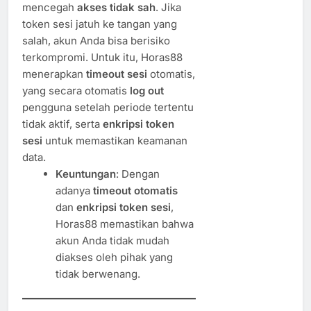
mencegah
akses tidak sah
. Jika
token sesi jatuh ke tangan yang
salah, akun Anda bisa berisiko
terkompromi. Untuk itu, Horas88
menerapkan
timeout sesi
otomatis,
yang secara otomatis
log out
pengguna setelah periode tertentu
tidak aktif, serta
enkripsi token
sesi
untuk memastikan keamanan
data.
Keuntungan
: Dengan
adanya
timeout otomatis
dan
enkripsi token sesi
,
Horas88 memastikan bahwa
akun Anda tidak mudah
diakses oleh pihak yang
tidak berwenang.