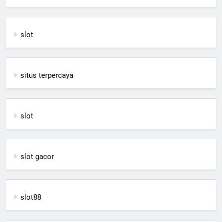
slot
situs terpercaya
slot
slot gacor
slot88