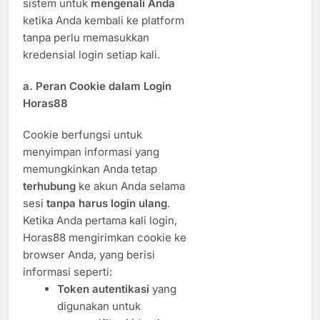
sistem untuk
mengenali Anda
ketika Anda kembali ke platform
tanpa perlu memasukkan
kredensial login setiap kali.
a.
Peran Cookie dalam Login
Horas88
Cookie berfungsi untuk
menyimpan informasi yang
memungkinkan Anda tetap
terhubung
ke akun Anda selama
sesi
tanpa harus login ulang
.
Ketika Anda pertama kali login,
Horas88 mengirimkan cookie ke
browser Anda, yang berisi
informasi seperti:
Token autentikasi
yang
digunakan untuk