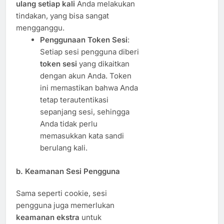
ulang setiap kali
Anda melakukan
tindakan, yang bisa sangat
mengganggu.
Penggunaan Token Sesi
:
Setiap sesi pengguna diberi
token sesi
yang dikaitkan
dengan akun Anda. Token
ini memastikan bahwa Anda
tetap terautentikasi
sepanjang sesi, sehingga
Anda tidak perlu
memasukkan kata sandi
berulang kali.
b.
Keamanan Sesi Pengguna
Sama seperti cookie, sesi
pengguna juga memerlukan
keamanan ekstra
untuk