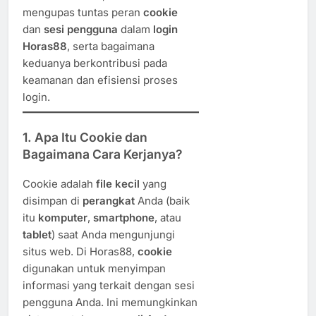
mengupas tuntas peran
cookie
dan
sesi pengguna
dalam
login
Horas88
, serta bagaimana
keduanya berkontribusi pada
keamanan dan efisiensi proses
login.
1.
Apa Itu Cookie dan
Bagaimana Cara Kerjanya?
Cookie adalah
file kecil
yang
disimpan di
perangkat
Anda (baik
itu
komputer
,
smartphone
, atau
tablet
) saat Anda mengunjungi
situs web. Di Horas88,
cookie
digunakan untuk menyimpan
informasi yang terkait dengan sesi
pengguna Anda. Ini memungkinkan