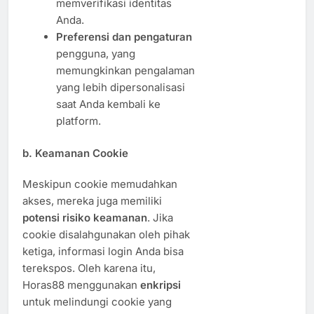
memverifikasi identitas
Anda.
Preferensi dan pengaturan
pengguna, yang
memungkinkan pengalaman
yang lebih dipersonalisasi
saat Anda kembali ke
platform.
b.
Keamanan Cookie
Meskipun cookie memudahkan
akses, mereka juga memiliki
potensi risiko keamanan
. Jika
cookie disalahgunakan oleh pihak
ketiga, informasi login Anda bisa
terekspos. Oleh karena itu,
Horas88 menggunakan
enkripsi
untuk melindungi cookie yang