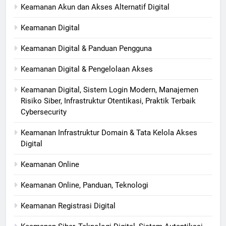
Keamanan Akun dan Akses Alternatif Digital
Keamanan Digital
Keamanan Digital & Panduan Pengguna
Keamanan Digital & Pengelolaan Akses
Keamanan Digital, Sistem Login Modern, Manajemen
Risiko Siber, Infrastruktur Otentikasi, Praktik Terbaik
Cybersecurity
Keamanan Infrastruktur Domain & Tata Kelola Akses
Digital
Keamanan Online
Keamanan Online, Panduan, Teknologi
Keamanan Registrasi Digital