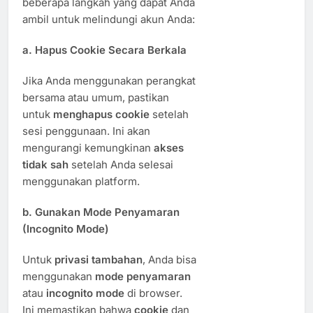
beberapa langkah yang dapat Anda
ambil untuk melindungi akun Anda:
a.
Hapus Cookie Secara Berkala
Jika Anda menggunakan perangkat
bersama atau umum, pastikan
untuk
menghapus cookie
setelah
sesi penggunaan. Ini akan
mengurangi kemungkinan
akses
tidak sah
setelah Anda selesai
menggunakan platform.
b.
Gunakan Mode Penyamaran
(Incognito Mode)
Untuk
privasi tambahan
, Anda bisa
menggunakan
mode penyamaran
atau
incognito mode
di browser.
Ini memastikan bahwa
cookie
dan