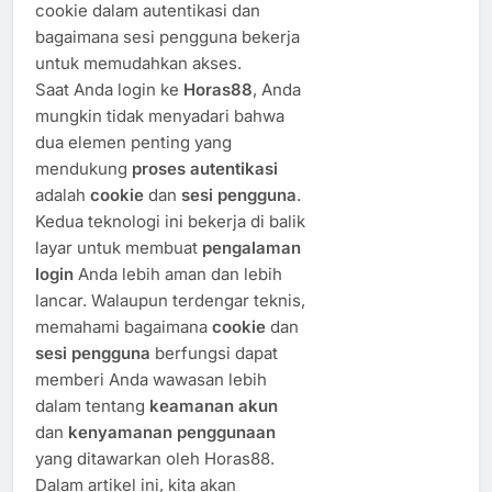
cookie dalam autentikasi dan
bagaimana sesi pengguna bekerja
untuk memudahkan akses.
Saat Anda login ke
Horas88
, Anda
mungkin tidak menyadari bahwa
dua elemen penting yang
mendukung
proses autentikasi
adalah
cookie
dan
sesi pengguna
.
Kedua teknologi ini bekerja di balik
layar untuk membuat
pengalaman
login
Anda lebih aman dan lebih
lancar. Walaupun terdengar teknis,
memahami bagaimana
cookie
dan
sesi pengguna
berfungsi dapat
memberi Anda wawasan lebih
dalam tentang
keamanan akun
dan
kenyamanan penggunaan
yang ditawarkan oleh Horas88.
Dalam artikel ini, kita akan