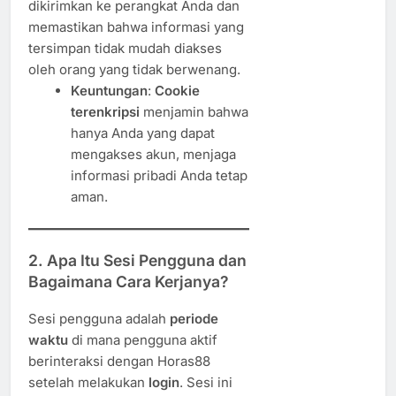
dikirimkan ke perangkat Anda dan
memastikan bahwa informasi yang
tersimpan tidak mudah diakses
oleh orang yang tidak berwenang.
Keuntungan
:
Cookie
terenkripsi
menjamin bahwa
hanya Anda yang dapat
mengakses akun, menjaga
informasi pribadi Anda tetap
aman.
2.
Apa Itu Sesi Pengguna dan
Bagaimana Cara Kerjanya?
Sesi pengguna adalah
periode
waktu
di mana pengguna aktif
berinteraksi dengan Horas88
setelah melakukan
login
. Sesi ini