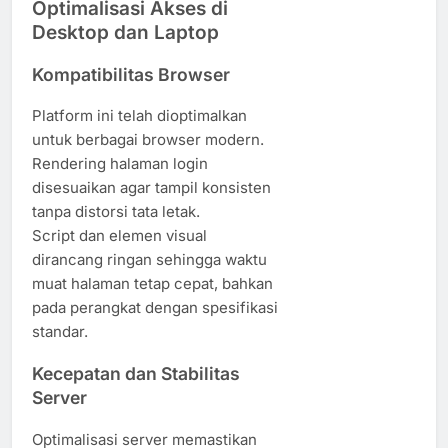
Optimalisasi Akses di
Desktop dan Laptop
Kompatibilitas Browser
Platform ini telah dioptimalkan
untuk berbagai browser modern.
Rendering halaman login
disesuaikan agar tampil konsisten
tanpa distorsi tata letak.
Script dan elemen visual
dirancang ringan sehingga waktu
muat halaman tetap cepat, bahkan
pada perangkat dengan spesifikasi
standar.
Kecepatan dan Stabilitas
Server
Optimalisasi server memastikan