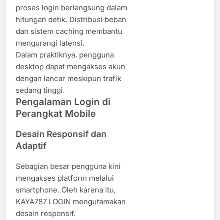
proses login berlangsung dalam
hitungan detik. Distribusi beban
dan sistem caching membantu
mengurangi latensi.
Dalam praktiknya, pengguna
desktop dapat mengakses akun
dengan lancar meskipun trafik
sedang tinggi.
Pengalaman Login di
Perangkat Mobile
Desain Responsif dan
Adaptif
Sebagian besar pengguna kini
mengakses platform melalui
smartphone. Oleh karena itu,
KAYA787 LOGIN mengutamakan
desain responsif.