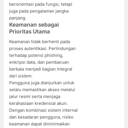
berorientasi pada fungsi, tetapi
juga pada pengalaman jangka
panjang.
Keamanan sebagai
Prioritas Utama
Keamanan tidak berhenti pada
proses autentikasi. Perlindungan
terhadap potensi phishing,
enkripsi data, dan pembaruan
berkala menjadi bagian integral
dari sistem.
Pengguna juga dianjurkan untuk
selalu memastikan akses melalui
jalur resmi serta menjaga
kerahasiaan kredensial akun.
Dengan kombinasi sistem internal
dan kesadaran pengguna, risiko
keamanan dapat diminimalkan