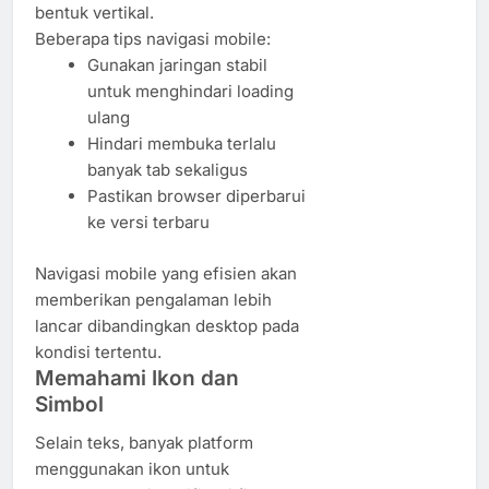
bentuk vertikal.
Beberapa tips navigasi mobile:
Gunakan jaringan stabil
untuk menghindari loading
ulang
Hindari membuka terlalu
banyak tab sekaligus
Pastikan browser diperbarui
ke versi terbaru
Navigasi mobile yang efisien akan
memberikan pengalaman lebih
lancar dibandingkan desktop pada
kondisi tertentu.
Memahami Ikon dan
Simbol
Selain teks, banyak platform
menggunakan ikon untuk