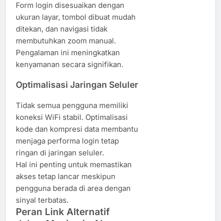
Form login disesuaikan dengan
ukuran layar, tombol dibuat mudah
ditekan, dan navigasi tidak
membutuhkan zoom manual.
Pengalaman ini meningkatkan
kenyamanan secara signifikan.
Optimalisasi Jaringan Seluler
Tidak semua pengguna memiliki
koneksi WiFi stabil. Optimalisasi
kode dan kompresi data membantu
menjaga performa login tetap
ringan di jaringan seluler.
Hal ini penting untuk memastikan
akses tetap lancar meskipun
pengguna berada di area dengan
sinyal terbatas.
Peran Link Alternatif