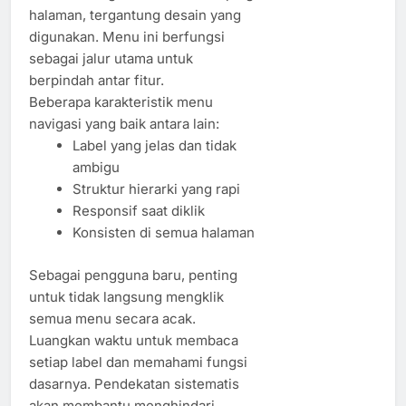
halaman, tergantung desain yang
digunakan. Menu ini berfungsi
sebagai jalur utama untuk
berpindah antar fitur.
Beberapa karakteristik menu
navigasi yang baik antara lain:
Label yang jelas dan tidak
ambigu
Struktur hierarki yang rapi
Responsif saat diklik
Konsisten di semua halaman
Sebagai pengguna baru, penting
untuk tidak langsung mengklik
semua menu secara acak.
Luangkan waktu untuk membaca
setiap label dan memahami fungsi
dasarnya. Pendekatan sistematis
akan membantu menghindari