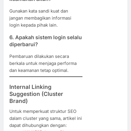
Gunakan kata sandi kuat dan
jangan membagikan informasi
login kepada pihak lain.
6. Apakah sistem login selalu
diperbarui?
Pembaruan dilakukan secara
berkala untuk menjaga performa
dan keamanan tetap optimal.
Internal Linking
Suggestion (Cluster
Brand)
Untuk memperkuat struktur SEO
dalam cluster yang sama, artikel ini
dapat dihubungkan dengan: