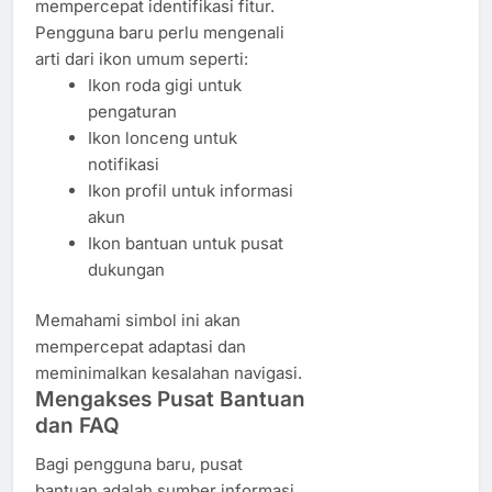
mempercepat identifikasi fitur.
Pengguna baru perlu mengenali
arti dari ikon umum seperti:
Ikon roda gigi untuk
pengaturan
Ikon lonceng untuk
notifikasi
Ikon profil untuk informasi
akun
Ikon bantuan untuk pusat
dukungan
Memahami simbol ini akan
mempercepat adaptasi dan
meminimalkan kesalahan navigasi.
Mengakses Pusat Bantuan
dan FAQ
Bagi pengguna baru, pusat
bantuan adalah sumber informasi