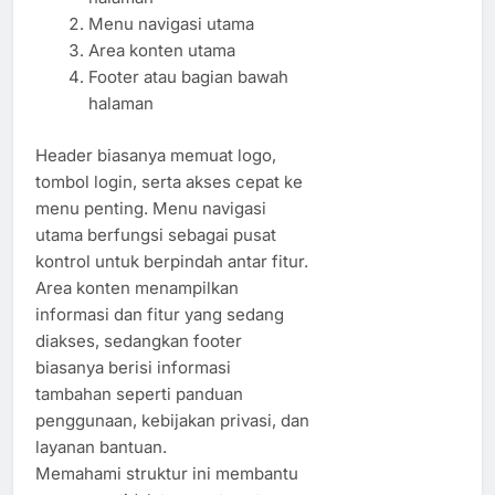
Menu navigasi utama
Area konten utama
Footer atau bagian bawah
halaman
Header biasanya memuat logo,
tombol login, serta akses cepat ke
menu penting. Menu navigasi
utama berfungsi sebagai pusat
kontrol untuk berpindah antar fitur.
Area konten menampilkan
informasi dan fitur yang sedang
diakses, sedangkan footer
biasanya berisi informasi
tambahan seperti panduan
penggunaan, kebijakan privasi, dan
layanan bantuan.
Memahami struktur ini membantu