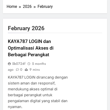
Home
2026
February
February 2026
KAYA787 LOGIN dan
Optimalisasi Akses di
Berbagai Perangkat
5b0724f
5 months
ago
0
9 mins
KAYA787 LOGIN dirancang dengan
sistem aman dan responsif,
mendukung akses optimal di
berbagai perangkat untuk
pengalaman digital yang stabil dan
nyaman.