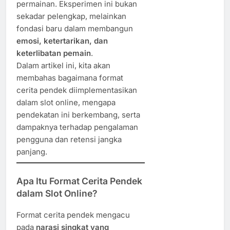
permainan. Eksperimen ini bukan
sekadar pelengkap, melainkan
fondasi baru dalam membangun
emosi, ketertarikan, dan
keterlibatan pemain
.
Dalam artikel ini, kita akan
membahas bagaimana format
cerita pendek diimplementasikan
dalam slot online, mengapa
pendekatan ini berkembang, serta
dampaknya terhadap pengalaman
pengguna dan retensi jangka
panjang.
Apa Itu Format Cerita Pendek
dalam Slot Online?
Format cerita pendek mengacu
pada
narasi singkat yang