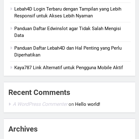
Lebah4D Login Terbaru dengan Tampilan yang Lebih
Responsif untuk Akses Lebih Nyaman
Panduan Daftar Edwinslot agar Tidak Salah Mengisi
Data
Panduan Daftar Lebah4D dan Hal Penting yang Perlu
Diperhatikan
Kaya787 Link Alternatif untuk Pengguna Mobile Aktif
Recent Comments
A WordPress Commenter
on
Hello world!
Archives