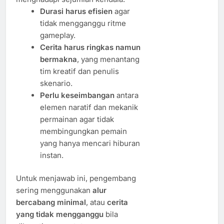
Durasi harus efisien
agar
tidak mengganggu ritme
gameplay.
Cerita harus ringkas namun
bermakna
, yang menantang
tim kreatif dan penulis
skenario.
Perlu keseimbangan
antara
elemen naratif dan mekanik
permainan agar tidak
membingungkan pemain
yang hanya mencari hiburan
instan.
Untuk menjawab ini, pengembang
sering menggunakan
alur
bercabang minimal
, atau
cerita
yang tidak mengganggu
bila