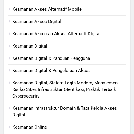
Keamanan Akses Alternatif Mobile
Keamanan Akses Digital
Keamanan Akun dan Akses Alternatif Digital
Keamanan Digital
Keamanan Digital & Panduan Pengguna
Keamanan Digital & Pengelolaan Akses
Keamanan Digital, Sistem Login Modern, Manajemen
Risiko Siber, Infrastruktur Otentikasi, Praktik Terbaik
Cybersecurity
Keamanan Infrastruktur Domain & Tata Kelola Akses
Digital
Keamanan Online