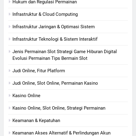
Hukum dan Regulasi Permainan
Infrastruktur & Cloud Computing
Infrastruktur Jaringan & Optimasi Sistem
Infrastruktur Teknologi & Sistem Interaktif
Jenis Permainan Slot Strategi Game Hiburan Digital
Evolusi Permainan Tips Bermain Slot
Judi Online, Fitur Platform
Judi Online, Slot Online, Permainan Kasino
Kasino Online
Kasino Online, Slot Online, Strategi Permainan
Keamanan & Kepatuhan
Keamanan Akses Alternatif & Perlindungan Akun