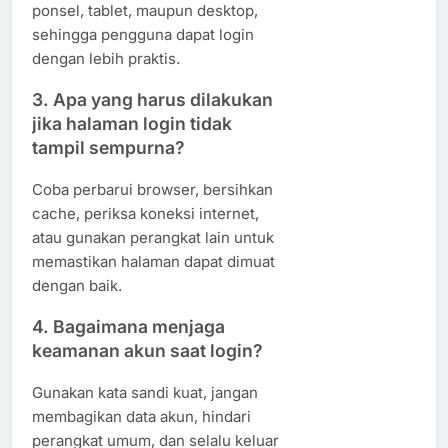
ponsel, tablet, maupun desktop,
sehingga pengguna dapat login
dengan lebih praktis.
3. Apa yang harus dilakukan
jika halaman login tidak
tampil sempurna?
Coba perbarui browser, bersihkan
cache, periksa koneksi internet,
atau gunakan perangkat lain untuk
memastikan halaman dapat dimuat
dengan baik.
4. Bagaimana menjaga
keamanan akun saat login?
Gunakan kata sandi kuat, jangan
membagikan data akun, hindari
perangkat umum, dan selalu keluar