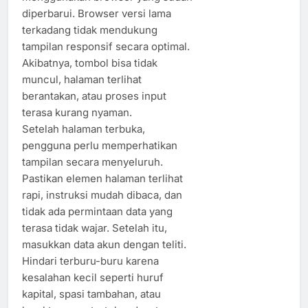
diperbarui. Browser versi lama
terkadang tidak mendukung
tampilan responsif secara optimal.
Akibatnya, tombol bisa tidak
muncul, halaman terlihat
berantakan, atau proses input
terasa kurang nyaman.
Setelah halaman terbuka,
pengguna perlu memperhatikan
tampilan secara menyeluruh.
Pastikan elemen halaman terlihat
rapi, instruksi mudah dibaca, dan
tidak ada permintaan data yang
terasa tidak wajar. Setelah itu,
masukkan data akun dengan teliti.
Hindari terburu-buru karena
kesalahan kecil seperti huruf
kapital, spasi tambahan, atau