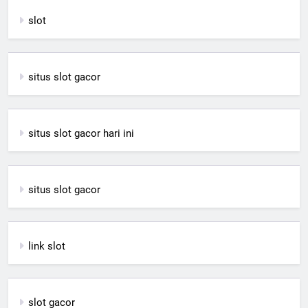
slot
situs slot gacor
situs slot gacor hari ini
situs slot gacor
link slot
slot gacor