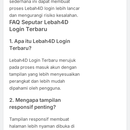
sederhana ini dapat membuat
proses Lebah4D login lebih lancar
dan mengurangi risiko kesalahan.
FAQ Seputar Lebah4D
Login Terbaru
1. Apa itu Lebah4D Login
Terbaru?
Lebah4D Login Terbaru merujuk
pada proses masuk akun dengan
tampilan yang lebih menyesuaikan
perangkat dan lebih mudah
dipahami oleh pengguna.
2. Mengapa tampilan
responsif penting?
Tampilan responsif membuat
halaman lebih nyaman dibuka di