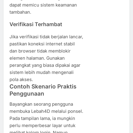
dapat memicu sistem keamanan
tambahan.
Verifikasi Terhambat
Jika verifikasi tidak berjalan lancar,
pastikan koneksi internet stabil
dan browser tidak memblokir
elemen halaman. Gunakan
perangkat yang biasa dipakai agar
sistem lebih mudah mengenali
pola akses.
Contoh Skenario Praktis
Penggunaan
Bayangkan seorang pengguna
membuka Lebah4D melalui ponsel.
Pada tampilan lama, ia mungkin
perlu memperbesar layar untuk
melihat kolom login. Namun,