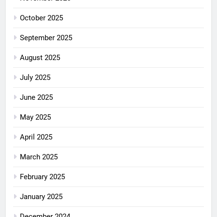
October 2025
September 2025
August 2025
July 2025
June 2025
May 2025
April 2025
March 2025
February 2025
January 2025
December 2024