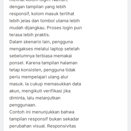
dengan tampilan yang lebih
responsif, kolom masuk terlihat
lebih jelas dan tombol utama lebih
mudah dijangkau. Proses login pun
terasa lebih praktis.
Dalam skenario lain, pengguna
mengakses melalui laptop setelah
sebelumnya terbiasa memakai
ponsel. Karena tampilan halaman
tetap konsisten, pengguna tidak
perlu mempelajari ulang alur
masuk. Ia cukup memasukkan data
akun, mengikuti verifikasi jika
diminta, lalu melanjutkan
penggunaan.
Contoh ini menunjukkan bahwa
tampilan responsif bukan sekadar
perubahan visual. Responsivitas