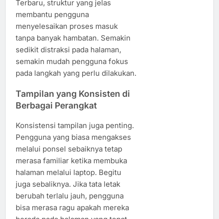
Terbaru, struktur yang jelas
membantu pengguna
menyelesaikan proses masuk
tanpa banyak hambatan. Semakin
sedikit distraksi pada halaman,
semakin mudah pengguna fokus
pada langkah yang perlu dilakukan.
Tampilan yang Konsisten di
Berbagai Perangkat
Konsistensi tampilan juga penting.
Pengguna yang biasa mengakses
melalui ponsel sebaiknya tetap
merasa familiar ketika membuka
halaman melalui laptop. Begitu
juga sebaliknya. Jika tata letak
berubah terlalu jauh, pengguna
bisa merasa ragu apakah mereka