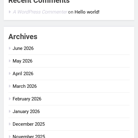
Recent Comments
A WordPress Commenter
on
Hello world!
Archives
June 2026
May 2026
April 2026
March 2026
February 2026
January 2026
December 2025
November 2025