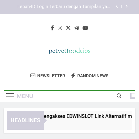
Skip
Panduan Daftar Edwinslot agar Tidak Salah
to
Mengisi Data
content
Panduan Daftar Lebah4D dan Hal Penting yang
Perlu Diperhatikan
Panduan Aman Mengakses EDWINSLOT Link
Alternatif melalui Mobile dan Desktop
Lebah4D Login Terbaru dengan Tampilan yang
Lebih Responsif untuk Akses Lebih Nyaman
Panduan Daftar Edwinslot agar Tidak Salah
Mengisi Data
Pet Vet Food
Pelajari Tentang Nutrisi Dan Kesehatan
Panduan Daftar Lebah4D dan Hal Penting yang
NEWSLETTER
RANDOM NEWS
Tips
Perlu Diperhatikan
Hewan Peliharaan Anda Dengan Pet Vet
Food Tips. Sumber Terpercaya Untuk
MENU
Pemilik Hewan.
nduan Aman Mengakses EDWINSLOT Link Alternatif melalui M
HEADLINES
Month Ago