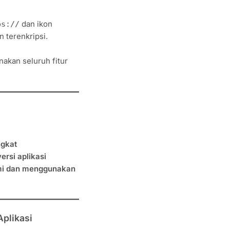
dan ikon
ps://
terenkripsi.
akan seluruh fitur
ngkat
rsi aplikasi
smi dan menggunakan
plikasi