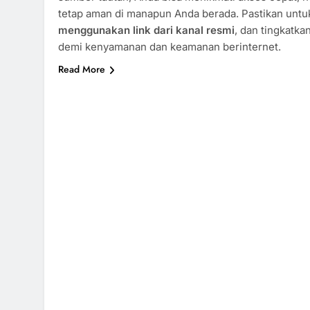
tetap aman di manapun Anda berada. Pastikan unt
menggunakan link dari kanal resmi
, dan tingkatkan
demi kenyamanan dan keamanan berinternet.
Read More