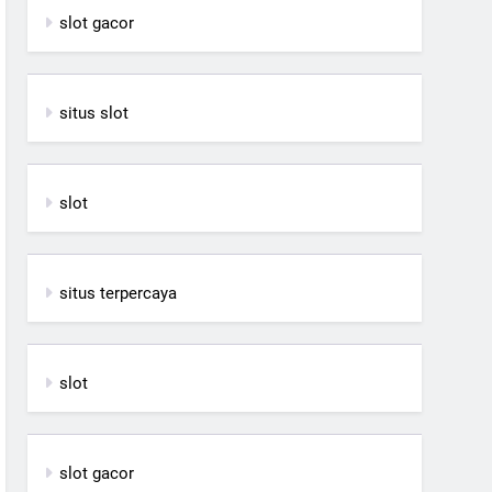
slot gacor
situs slot
slot
situs terpercaya
slot
slot gacor