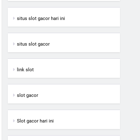
situs slot gacor hari ini
situs slot gacor
link slot
slot gacor
Slot gacor hari ini