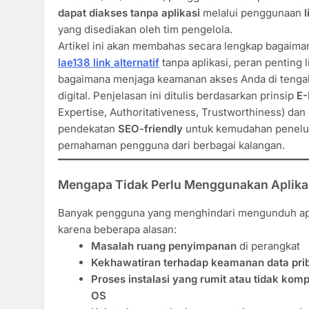
dapat diakses tanpa aplikasi
melalui penggunaan
l
yang disediakan oleh tim pengelola.
Artikel ini akan membahas secara lengkap bagaim
lae138 link alternatif
tanpa aplikasi, peran penting li
bagaimana menjaga keamanan akses Anda di tenga
digital. Penjelasan ini ditulis berdasarkan prinsip
E-
Expertise, Authoritativeness, Trustworthiness) da
pendekatan
SEO-friendly
untuk kemudahan penelu
pemahaman pengguna dari berbagai kalangan.
Mengapa Tidak Perlu Menggunakan Aplika
Banyak pengguna yang menghindari mengunduh apli
karena beberapa alasan:
Masalah ruang penyimpanan
di perangkat
Kekhawatiran terhadap keamanan data pri
Proses instalasi yang rumit atau tidak komp
OS