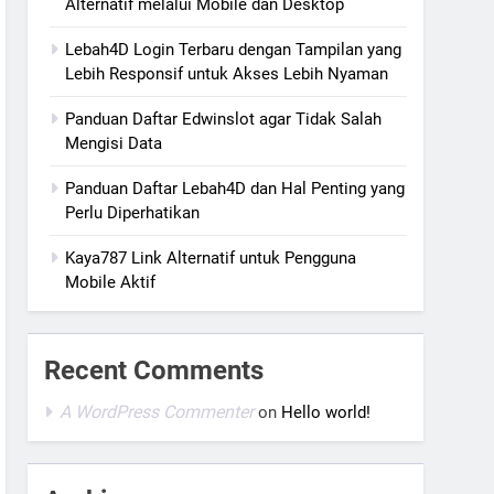
Alternatif melalui Mobile dan Desktop
Lebah4D Login Terbaru dengan Tampilan yang
Lebih Responsif untuk Akses Lebih Nyaman
Panduan Daftar Edwinslot agar Tidak Salah
Mengisi Data
Panduan Daftar Lebah4D dan Hal Penting yang
Perlu Diperhatikan
Kaya787 Link Alternatif untuk Pengguna
Mobile Aktif
Recent Comments
A WordPress Commenter
on
Hello world!