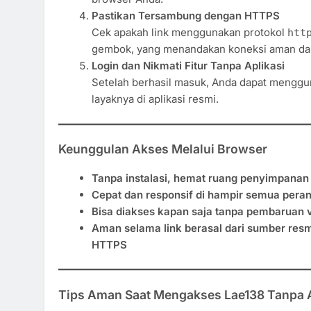
Pastikan Tersambung dengan HTTPS
Cek apakah link menggunakan protokol
htt
gembok, yang menandakan koneksi aman dan 
Login dan Nikmati Fitur Tanpa Aplikasi
Setelah berhasil masuk, Anda dapat menggun
layaknya di aplikasi resmi.
Keunggulan Akses Melalui Browser
Tanpa instalasi, hemat ruang penyimpanan
Cepat dan responsif di hampir semua pera
Bisa diakses kapan saja tanpa pembaruan ve
Aman selama link berasal dari sumber re
HTTPS
Tips Aman Saat Mengakses Lae138 Tanpa A