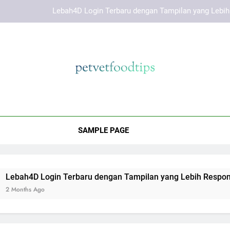
Lebah4D Login Terbaru dengan Tampilan yang Lebi
Panduan Daftar Ed
Panduan Daftar Lebah4D da
Panduan Aman Mengakses EDWINSLOT Link Al
 Vet Food Tips
Lebah4D Login Terbaru dengan Tampilan yang Lebi
Tentang Nutrisi Dan Kesehatan Hewan Peliharaan Anda Dengan P
Panduan Daftar Ed
SAMPLE PAGE
Panduan Daftar Lebah4D da
gin Terbaru dengan Tampilan yang Lebih Responsif untuk A