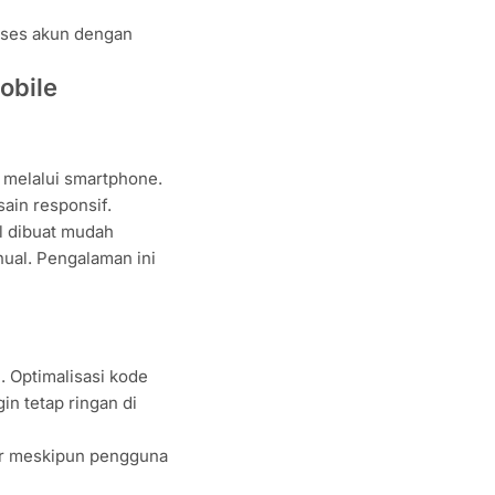
kses akun dengan
obile
 melalui smartphone.
ain responsif.
l dibuat mudah
ual. Pengalaman ini
. Optimalisasi kode
n tetap ringan di
car meskipun pengguna