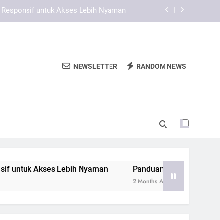
h Responsif untuk Akses Lebih Nyaman
winslot agar Tidak Salah Mengisi Data
n Hal Penting yang Perlu Diperhatikan
NEWSLETTER
RANDOM NEWS
ternatif melalui Mobile dan Desktop
h Responsif untuk Akses Lebih Nyaman
et Vet Food Tips. Sumber Terpercaya Untuk Pemilik Hewan.
winslot agar Tidak Salah Mengisi Data
n Hal Penting yang Perlu Diperhatikan
kses Lebih Nyaman
Panduan Daftar Edwinslot agar Tidak
2 Months Ago