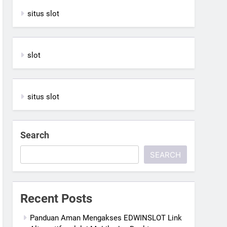
situs slot
slot
situs slot
Search
SEARCH
Recent Posts
Panduan Aman Mengakses EDWINSLOT Link