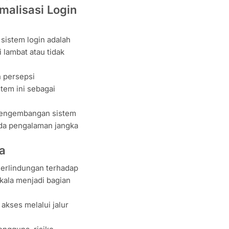
malisasi Login
, sistem login adalah
 lambat atau tidak
 persepsi
tem ini sebagai
pengembangan sistem
pada pengalaman jangka
a
Perlindungan terhadap
kala menjadi bagian
akses melalui jalur