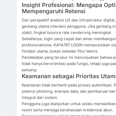
Insight Profesional: Mengapa Opti
Mempengaruhi Retensi
Dari perspektif analisis UX dan infrastruktur digital
gerbang utama interaksi pengguna. Jika gerbang ini
stabil, tingkat bounce rate cenderung meningkat.
Sebaliknya, login yang cepat dan aman membangun
profesionalisme. KAYA787 LOGIN memposisikan sis
fondasi utama, bukan sekadar fitur teknis.
Pendekatan yang terukur ini menunjukkan bahwa 
tidak hanya berorientasi pada fungsi, tetapi juga 
panjang.
Keamanan sebagai Prioritas Utam
Keamanan tidak berhenti pada proses autentikasi. 
potensi phishing, enkripsi data, dan pembaruan ber
integral dari sistem.
Pengguna juga dianjurkan untuk selalu memastikan 
resmi serta menjaga kerahasiaan kredensial akun.