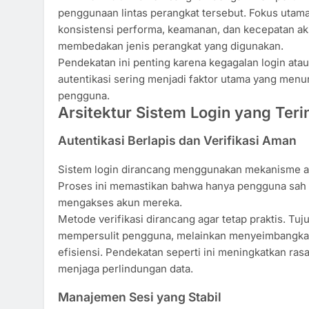
penggunaan lintas perangkat tersebut. Fokus utam
konsistensi performa, keamanan, dan kecepatan ak
membedakan jenis perangkat yang digunakan.
Pendekatan ini penting karena kegagalan login ata
autentikasi sering menjadi faktor utama yang me
pengguna.
Arsitektur Sistem Login yang Teri
Autentikasi Berlapis dan Verifikasi Aman
Sistem login dirancang menggunakan mekanisme aut
Proses ini memastikan bahwa hanya pengguna sah 
mengakses akun mereka.
Metode verifikasi dirancang agar tetap praktis. Tu
mempersulit pengguna, melainkan menyeimbangk
efisiensi. Pendekatan seperti ini meningkatkan ras
menjaga perlindungan data.
Manajemen Sesi yang Stabil