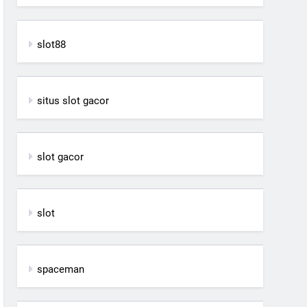
slot88
situs slot gacor
slot gacor
slot
spaceman