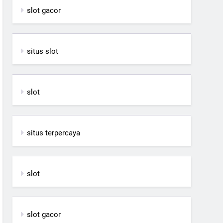
slot gacor
situs slot
slot
situs terpercaya
slot
slot gacor