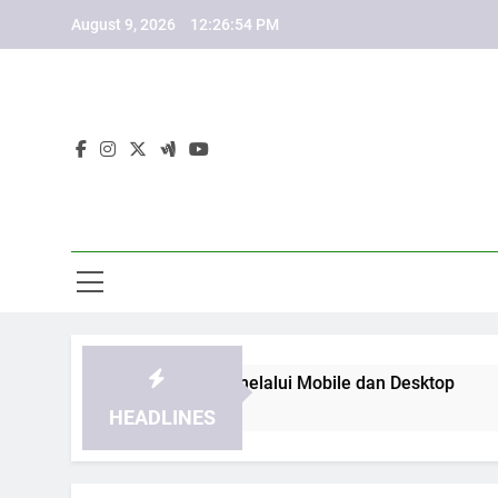
Skip
August 9, 2026
12:26:55 PM
to
content
Pet
Pelajari 
nk Alternatif melalui Mobile dan Desktop
Lebah4D Lo
2 Months Ago
HEADLINES