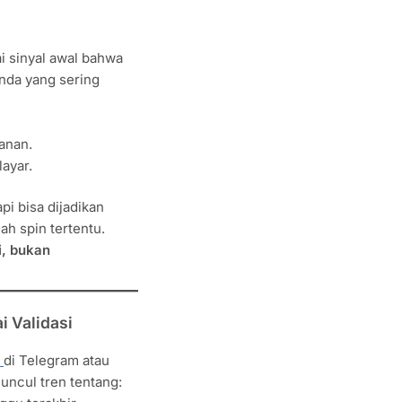
i sinyal awal bahwa
nda yang sering
kanan.
ayar.
tapi bisa dijadikan
ah spin tertentu.
i, bukan
 Validasi
8
di Telegram atau
uncul tren tentang: