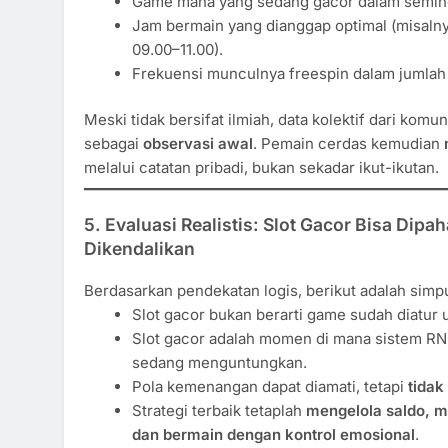
Game mana yang sedang gacor dalam seming
Jam bermain yang dianggap optimal (misalny
09.00–11.00).
Frekuensi munculnya freespin dalam jumlah 
Meski tidak bersifat ilmiah, data kolektif dari komu
sebagai
observasi awal
. Pemain cerdas kemudian
melalui catatan pribadi, bukan sekadar ikut-ikutan.
5. Evaluasi Realistis: Slot Gacor Bisa Dipa
Dikendalikan
Berdasarkan pendekatan logis, berikut adalah simp
Slot gacor bukan berarti game sudah diatur
Slot gacor adalah momen di mana sistem RNG
sedang menguntungkan.
Pola kemenangan dapat diamati, tetapi
tidak
Strategi terbaik tetaplah
mengelola saldo, me
dan bermain dengan kontrol emosional
.