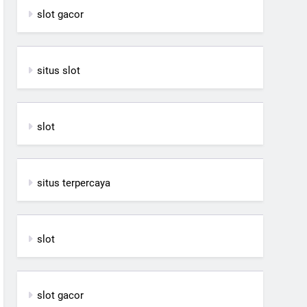
slot gacor
situs slot
slot
situs terpercaya
slot
slot gacor