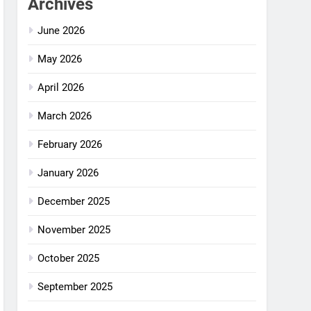
Archives
June 2026
May 2026
April 2026
March 2026
February 2026
January 2026
December 2025
November 2025
October 2025
September 2025