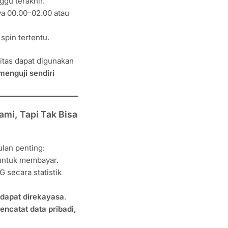
gu terakhir.
a 00.00–02.00 atau
spin tertentu.
nitas dapat digunakan
menguji sendiri
hami, Tapi Tak Bisa
ulan penting:
 untuk membayar.
 secara statistik
 dapat direkayasa
.
ncatat data pribadi,