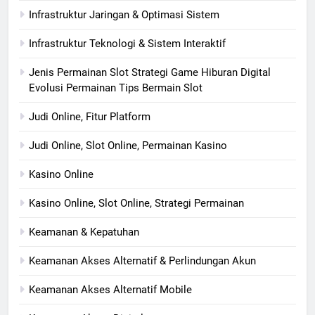
Infrastruktur Jaringan & Optimasi Sistem
Infrastruktur Teknologi & Sistem Interaktif
Jenis Permainan Slot Strategi Game Hiburan Digital
Evolusi Permainan Tips Bermain Slot
Judi Online, Fitur Platform
Judi Online, Slot Online, Permainan Kasino
Kasino Online
Kasino Online, Slot Online, Strategi Permainan
Keamanan & Kepatuhan
Keamanan Akses Alternatif & Perlindungan Akun
Keamanan Akses Alternatif Mobile