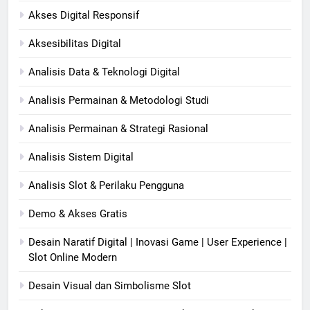
Akses Digital Responsif
Aksesibilitas Digital
Analisis Data & Teknologi Digital
Analisis Permainan & Metodologi Studi
Analisis Permainan & Strategi Rasional
Analisis Sistem Digital
Analisis Slot & Perilaku Pengguna
Demo & Akses Gratis
Desain Naratif Digital | Inovasi Game | User Experience |
Slot Online Modern
Desain Visual dan Simbolisme Slot