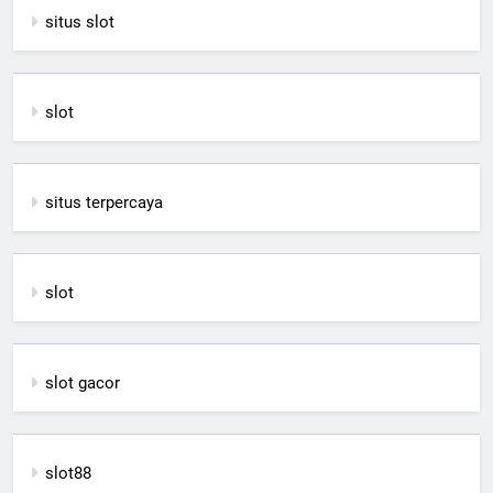
situs slot
slot
situs terpercaya
slot
slot gacor
slot88