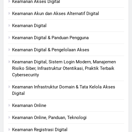
Keamanan Akses Digital
Keamanan Akun dan Akses Alternatif Digital
Keamanan Digital
Keamanan Digital & Panduan Pengguna
Keamanan Digital & Pengelolaan Akses
Keamanan Digital, Sistem Login Modern, Manajemen
Risiko Siber, Infrastruktur Otentikasi, Praktik Terbaik
Cybersecurity
Keamanan Infrastruktur Domain & Tata Kelola Akses
Digital
Keamanan Online
Keamanan Online, Panduan, Teknologi
Keamanan Registrasi Digital