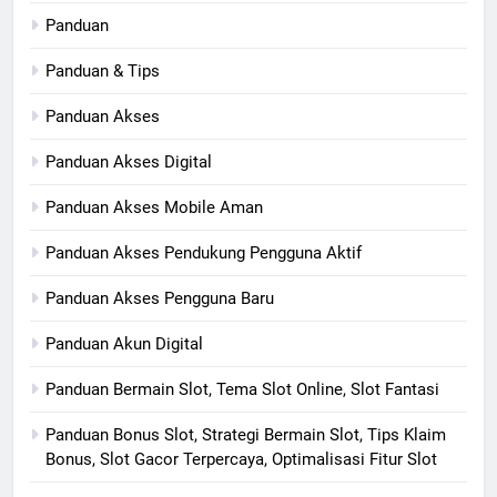
Panduan
Panduan & Tips
Panduan Akses
Panduan Akses Digital
Panduan Akses Mobile Aman
Panduan Akses Pendukung Pengguna Aktif
Panduan Akses Pengguna Baru
Panduan Akun Digital
Panduan Bermain Slot, Tema Slot Online, Slot Fantasi
Panduan Bonus Slot, Strategi Bermain Slot, Tips Klaim
Bonus, Slot Gacor Terpercaya, Optimalisasi Fitur Slot