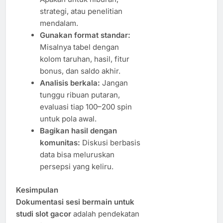
strategi, atau penelitian
mendalam.
Gunakan format standar:
Misalnya tabel dengan
kolom taruhan, hasil, fitur
bonus, dan saldo akhir.
Analisis berkala:
Jangan
tunggu ribuan putaran,
evaluasi tiap 100–200 spin
untuk pola awal.
Bagikan hasil dengan
komunitas:
Diskusi berbasis
data bisa meluruskan
persepsi yang keliru.
Kesimpulan
Dokumentasi sesi bermain untuk
studi slot gacor
adalah pendekatan