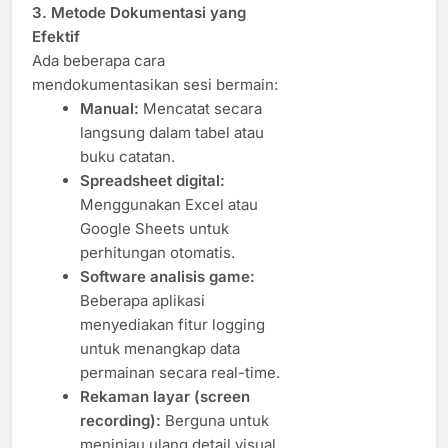
3. Metode Dokumentasi yang
Efektif
Ada beberapa cara
mendokumentasikan sesi bermain:
Manual:
Mencatat secara
langsung dalam tabel atau
buku catatan.
Spreadsheet digital:
Menggunakan Excel atau
Google Sheets untuk
perhitungan otomatis.
Software analisis game:
Beberapa aplikasi
menyediakan fitur logging
untuk menangkap data
permainan secara real-time.
Rekaman layar (screen
recording):
Berguna untuk
meninjau ulang detail visual