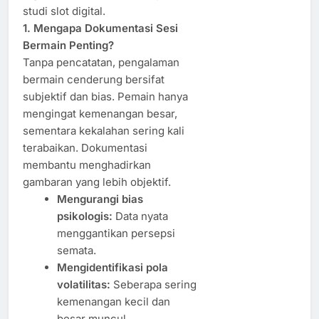
studi slot digital.
1. Mengapa Dokumentasi Sesi
Bermain Penting?
Tanpa pencatatan, pengalaman
bermain cenderung bersifat
subjektif dan bias. Pemain hanya
mengingat kemenangan besar,
sementara kekalahan sering kali
terabaikan. Dokumentasi
membantu menghadirkan
gambaran yang lebih objektif.
Mengurangi bias
psikologis:
Data nyata
menggantikan persepsi
semata.
Mengidentifikasi pola
volatilitas:
Seberapa sering
kemenangan kecil dan
besar muncul.