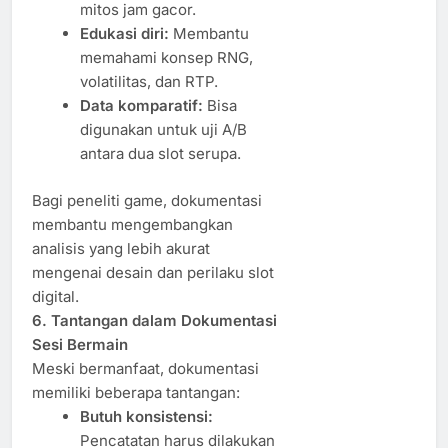
mitos jam gacor.
Edukasi diri:
Membantu
memahami konsep RNG,
volatilitas, dan RTP.
Data komparatif:
Bisa
digunakan untuk uji A/B
antara dua slot serupa.
Bagi peneliti game, dokumentasi
membantu mengembangkan
analisis yang lebih akurat
mengenai desain dan perilaku slot
digital.
6. Tantangan dalam Dokumentasi
Sesi Bermain
Meski bermanfaat, dokumentasi
memiliki beberapa tantangan:
Butuh konsistensi:
Pencatatan harus dilakukan