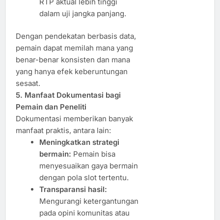
RTP aktual lebih tinggi
dalam uji jangka panjang.
Dengan pendekatan berbasis data,
pemain dapat memilah mana yang
benar-benar konsisten dan mana
yang hanya efek keberuntungan
sesaat.
5. Manfaat Dokumentasi bagi
Pemain dan Peneliti
Dokumentasi memberikan banyak
manfaat praktis, antara lain:
Meningkatkan strategi
bermain:
Pemain bisa
menyesuaikan gaya bermain
dengan pola slot tertentu.
Transparansi hasil:
Mengurangi ketergantungan
pada opini komunitas atau