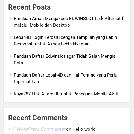
Recent Posts
Panduan Aman Mengakses EDWINSLOT Link Alternatif
melalui Mobile dan Desktop
Lebah4D Login Terbaru dengan Tampilan yang Lebih
Responsif untuk Akses Lebih Nyaman
Panduan Daftar Edwinslot agar Tidak Salah Mengisi
Data
Panduan Daftar Lebah4D dan Hal Penting yang Perlu
Diperhatikan
Kaya787 Link Alternatif untuk Pengguna Mobile Aktif
Recent Comments
A WordPress Commenter
on
Hello world!