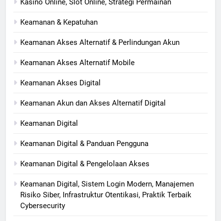
Kasino Online, Slot Online, Strategi Permainan
Keamanan & Kepatuhan
Keamanan Akses Alternatif & Perlindungan Akun
Keamanan Akses Alternatif Mobile
Keamanan Akses Digital
Keamanan Akun dan Akses Alternatif Digital
Keamanan Digital
Keamanan Digital & Panduan Pengguna
Keamanan Digital & Pengelolaan Akses
Keamanan Digital, Sistem Login Modern, Manajemen
Risiko Siber, Infrastruktur Otentikasi, Praktik Terbaik
Cybersecurity