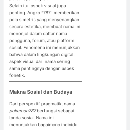
Selain itu, aspek visual juga
penting. Angka “787” memberikan
pola simetris yang menyenangkan
secara estetika, membuat nama ini
menonjol dalam daftar nama
pengguna, forum, atau platform
sosial. Fenomena ini menunjukkan
bahwa dalam lingkungan digital,
aspek visual dari nama sering
sama pentingnya dengan aspek
fonetik.
Makna Sosial dan Budaya
Dari perspektif pragmatik, nama
pokemon787
berfungsi sebagai
tanda sosial. Nama ini
menunjukkan bagaimana individu