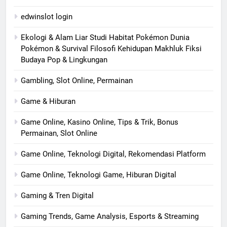
edwinslot login
Ekologi & Alam Liar Studi Habitat Pokémon Dunia
Pokémon & Survival Filosofi Kehidupan Makhluk Fiksi
Budaya Pop & Lingkungan
Gambling, Slot Online, Permainan
Game & Hiburan
Game Online, Kasino Online, Tips & Trik, Bonus
Permainan, Slot Online
Game Online, Teknologi Digital, Rekomendasi Platform
Game Online, Teknologi Game, Hiburan Digital
Gaming & Tren Digital
Gaming Trends, Game Analysis, Esports & Streaming