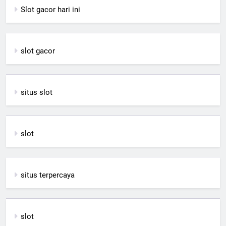
Slot gacor hari ini
slot gacor
situs slot
slot
situs terpercaya
slot