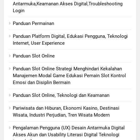
Antarmuka,Keamanan Akses Digital,Troubleshooting
Login
Panduan Permainan
Panduan Platform Digital, Edukasi Pengguna, Teknologi
Internet, User Experience
Panduan Slot Online
Panduan Slot Online Strategi Menghindari Kekalahan
Manajemen Modal Game Edukasi Pemain Slot Kontrol
Emosi dan Disiplin Bermain
Panduan Slot Online, Teknologi dan Keamanan
Pariwisata dan Hiburan, Ekonomi Kasino, Destinasi
Wisata, Industri Perjudian, Tren Wisata Modern
Pengalaman Pengguna (UX) Desain Antarmuka Digital
Akses Akun dan Usability Literasi Digital Teknologi