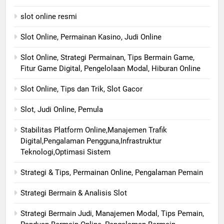
slot online resmi
Slot Online, Permainan Kasino, Judi Online
Slot Online, Strategi Permainan, Tips Bermain Game,
Fitur Game Digital, Pengelolaan Modal, Hiburan Online
Slot Online, Tips dan Trik, Slot Gacor
Slot, Judi Online, Pemula
Stabilitas Platform Online,Manajemen Trafik
Digital,Pengalaman Pengguna,Infrastruktur
Teknologi,Optimasi Sistem
Strategi & Tips, Permainan Online, Pengalaman Pemain
Strategi Bermain & Analisis Slot
Strategi Bermain Judi, Manajemen Modal, Tips Pemain,