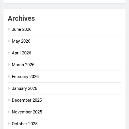
Archives
June 2026
May 2026
April 2026
March 2026
February 2026
January 2026
December 2025
November 2025
October 2025