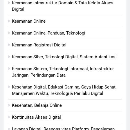
Keamanan Infrastruktur Domain & Tata Kelola Akses
Digital
Keamanan Online
Keamanan Online, Panduan, Teknologi
Keamanan Registrasi Digital
Keamanan Siber, Teknologi Digital, Sistem Autentikasi
Keamanan Sistem, Teknologi Informasi, Infrastruktur
Jaringan, Perlindungan Data
Kesehatan Digital, Edukasi Gaming, Gaya Hidup Sehat,
Manajemen Waktu, Teknologi & Perilaku Digital
Kesehatan, Belanja Online
Kontinuitas Akses Digital
Layanan Digital, Responsivitas Platform, Pengalaman