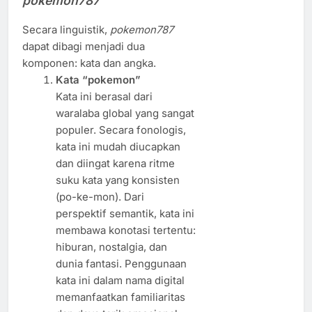
pokemon787
Secara linguistik,
pokemon787
dapat dibagi menjadi dua
komponen: kata dan angka.
Kata “pokemon”
Kata ini berasal dari
waralaba global yang sangat
populer. Secara fonologis,
kata ini mudah diucapkan
dan diingat karena ritme
suku kata yang konsisten
(po-ke-mon). Dari
perspektif semantik, kata ini
membawa konotasi tertentu:
hiburan, nostalgia, dan
dunia fantasi. Penggunaan
kata ini dalam nama digital
memanfaatkan familiaritas