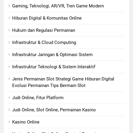
Gaming, Teknologi, AR/VR, Tren Game Modern
Hiburan Digital & Komunitas Online
Hukum dan Regulasi Permainan
Infrastruktur & Cloud Computing
Infrastruktur Jaringan & Optimasi Sistem
Infrastruktur Teknologi & Sistem Interaktif
Jenis Permainan Slot Strategi Game Hiburan Digital
Evolusi Permainan Tips Bermain Slot
Judi Online, Fitur Platform
Judi Online, Slot Online, Permainan Kasino
Kasino Online