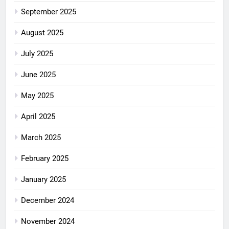
September 2025
August 2025
July 2025
June 2025
May 2025
April 2025
March 2025
February 2025
January 2025
December 2024
November 2024