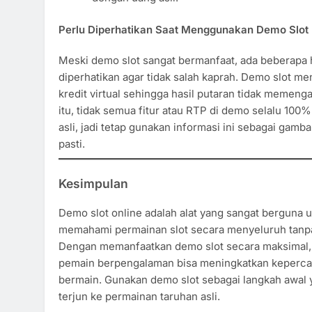
Perlu Diperhatikan Saat Menggunakan Demo Slot
Meski demo slot sangat bermanfaat, ada beberapa 
diperhatikan agar tidak salah kaprah. Demo slot m
kredit virtual sehingga hasil putaran tidak memengar
itu, tidak semua fitur atau RTP di demo selalu 100
asli, jadi tetap gunakan informasi ini sebagai gamb
pasti.
Kesimpulan
Demo slot online adalah alat yang sangat berguna
memahami permainan slot secara menyeluruh tanpa r
Dengan memanfaatkan demo slot secara maksimal,
pemain berpengalaman bisa meningkatkan kepercaya
bermain. Gunakan demo slot sebagai langkah awal
terjun ke permainan taruhan asli.