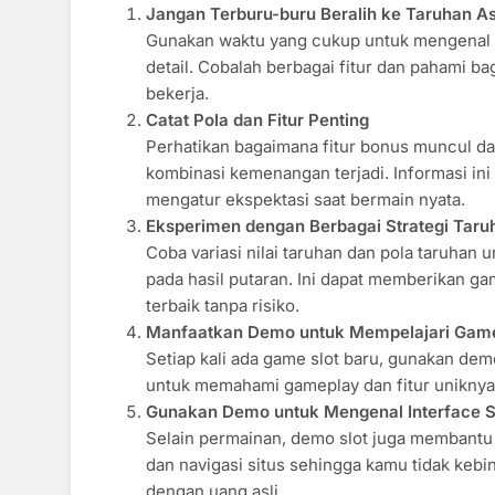
Jangan Terburu-buru Beralih ke Taruhan As
Gunakan waktu yang cukup untuk mengenal 
detail. Cobalah berbagai fitur dan pahami b
bekerja.
Catat Pola dan Fitur Penting
Perhatikan bagaimana fitur bonus muncul da
kombinasi kemenangan terjadi. Informasi ini
mengatur ekspektasi saat bermain nyata.
Eksperimen dengan Berbagai Strategi Taru
Coba variasi nilai taruhan dan pola taruhan 
pada hasil putaran. Ini dapat memberikan ga
terbaik tanpa risiko.
Manfaatkan Demo untuk Mempelajari Gam
Setiap kali ada game slot baru, gunakan dem
untuk memahami gameplay dan fitur uniknya
Gunakan Demo untuk Mengenal Interface S
Selain permainan, demo slot juga membantu
dan navigasi situs sehingga kamu tidak keb
dengan uang asli.