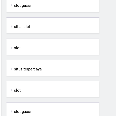
slot gacor
situs slot
slot
situs terpercaya
slot
slot gacor