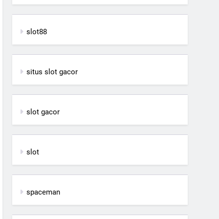
slot88
situs slot gacor
slot gacor
slot
spaceman