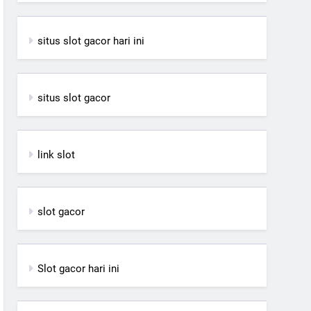
situs slot gacor hari ini
situs slot gacor
link slot
slot gacor
Slot gacor hari ini