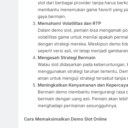
slot dari berbagai provider tanpa harus berk
membantu menemukan game favorit yang pal
gaya bermain.
Memahami Volatilitas dan RTP
Dalam demo slot, pemain bisa mengamati p
volatilitas game untuk menilai apakah perma
dengan strategi mereka. Meskipun demo tida
seperti versi asli, ini tetap menjadi gambaran
Mengasah Strategi Bermain
Walau slot didasarkan pada keberuntungan,
menggunakan strategi taruhan tertentu. Dem
aman untuk menguji strategi tersebut tanpa r
Meningkatkan Kenyamanan dan Kepercayaa
Bermain demo membantu mengurangi rasa c
bermain dengan uang asli. Pemain akan lebi
menghadapi permainan sesungguhnya.
Cara Memaksimalkan Demo Slot Online