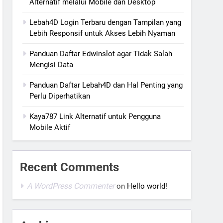
Alternatif melalui Mobile dan Desktop
Lebah4D Login Terbaru dengan Tampilan yang
Lebih Responsif untuk Akses Lebih Nyaman
Panduan Daftar Edwinslot agar Tidak Salah
Mengisi Data
Panduan Daftar Lebah4D dan Hal Penting yang
Perlu Diperhatikan
Kaya787 Link Alternatif untuk Pengguna
Mobile Aktif
Recent Comments
A WordPress Commenter
on
Hello world!