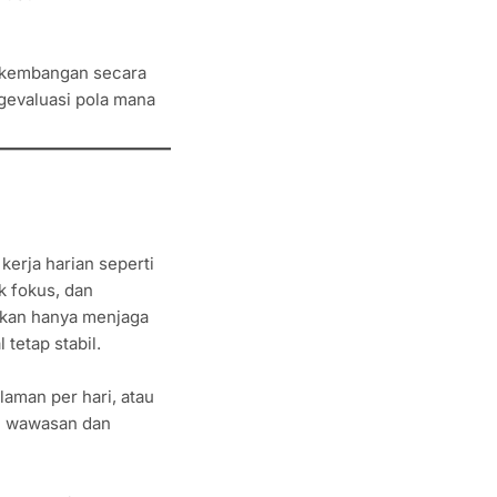
erkembangan secara
gevaluasi pola mana
kerja harian seperti
k fokus, dan
ukan hanya menjaga
tetap stabil.
laman per hari, atau
an wawasan dan