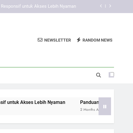
h Responsif untuk Akses Lebih Nyaman
winslot agar Tidak Salah Mengisi Data
n Hal Penting yang Perlu Diperhatikan
NEWSLETTER
RANDOM NEWS
ternatif melalui Mobile dan Desktop
h Responsif untuk Akses Lebih Nyaman
et Vet Food Tips. Sumber Terpercaya Untuk Pemilik Hewan.
winslot agar Tidak Salah Mengisi Data
n Hal Penting yang Perlu Diperhatikan
kses Lebih Nyaman
Panduan Daftar Edwinslot agar Tidak
2 Months Ago