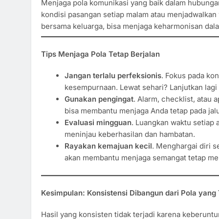
Menjaga pola komunikasi yang baik dalam hubunga
kondisi pasangan setiap malam atau menjadwalkan 
bersama keluarga, bisa menjaga keharmonisan dala
Tips Menjaga Pola Tetap Berjalan
Jangan terlalu perfeksionis
. Fokus pada kon
kesempurnaan. Lewat sehari? Lanjutkan lagi
Gunakan pengingat
. Alarm, checklist, atau a
bisa membantu menjaga Anda tetap pada jalu
Evaluasi mingguan
. Luangkan waktu setiap 
meninjau keberhasilan dan hambatan.
Rayakan kemajuan kecil
. Menghargai diri s
akan membantu menjaga semangat tetap men
Kesimpulan: Konsistensi Dibangun dari Pola yang
Hasil yang konsisten tidak terjadi karena keberuntun