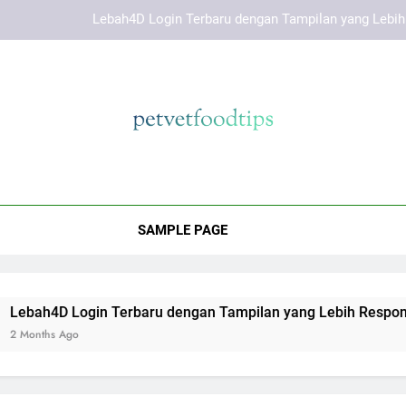
Lebah4D Login Terbaru dengan Tampilan yang Lebi
Panduan Daftar Ed
Panduan Daftar Lebah4D da
Panduan Aman Mengakses EDWINSLOT Link Al
 Vet Food Tips
Lebah4D Login Terbaru dengan Tampilan yang Lebi
Tentang Nutrisi Dan Kesehatan Hewan Peliharaan Anda Dengan P
Panduan Daftar Ed
SAMPLE PAGE
Panduan Daftar Lebah4D da
gin Terbaru dengan Tampilan yang Lebih Responsif untuk A