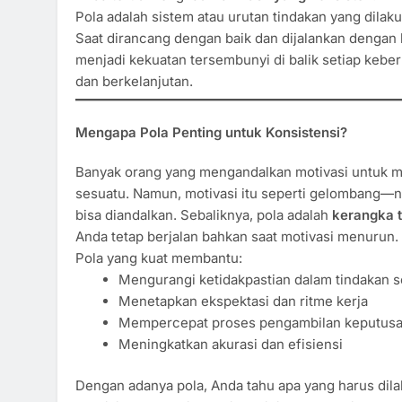
Pola adalah sistem atau urutan tindakan yang dilak
Saat dirancang dengan baik dan dijalankan dengan
menjadi kekuatan tersembunyi di balik setiap keber
dan berkelanjutan.
Mengapa Pola Penting untuk Konsistensi?
Banyak orang yang mengandalkan motivasi untuk 
sesuatu. Namun, motivasi itu seperti gelombang—nai
bisa diandalkan. Sebaliknya, pola adalah
kerangka 
Anda tetap berjalan bahkan saat motivasi menurun.
Pola yang kuat membantu:
Mengurangi ketidakpastian dalam tindakan s
Menetapkan ekspektasi dan ritme kerja
Mempercepat proses pengambilan keputus
Meningkatkan akurasi dan efisiensi
Dengan adanya pola, Anda tahu apa yang harus dil