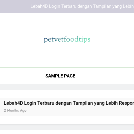
Lebah4D Login Terbaru dengan Tampilan yang Lebi
Panduan Daftar Ed
Panduan Daftar Lebah4D da
Panduan Aman Mengakses EDWINSLOT Link Al
 Vet Food Tips
Lebah4D Login Terbaru dengan Tampilan yang Lebi
Tentang Nutrisi Dan Kesehatan Hewan Peliharaan Anda Dengan P
Panduan Daftar Ed
SAMPLE PAGE
Panduan Daftar Lebah4D da
ogin Terbaru dengan Tampilan yang Lebih Responsif untuk A