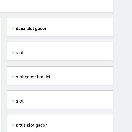
dana slot gacor
slot
slot gacor hari ini
slot
situs slot gacor