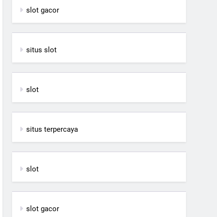
slot gacor
situs slot
slot
situs terpercaya
slot
slot gacor