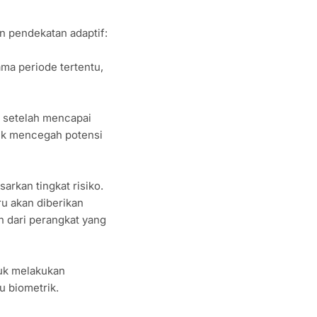
n pendekatan adaptif:
ama periode tertentu,
r setelah mencapai
uk mencegah potensi
rkan tingkat risiko.
ru akan diberikan
n dari perangkat yang
tuk melakukan
u biometrik.