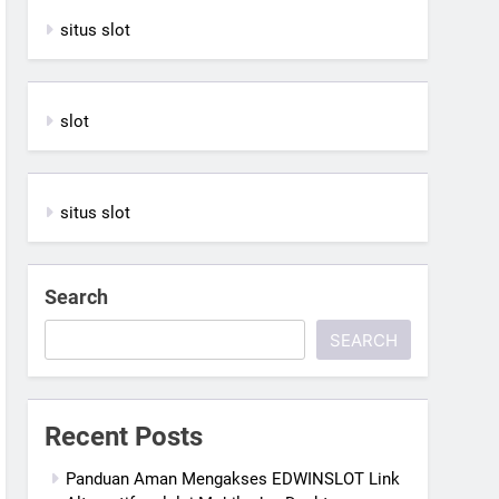
situs slot
slot
situs slot
Search
SEARCH
Recent Posts
Panduan Aman Mengakses EDWINSLOT Link