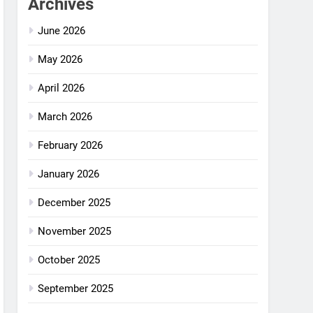
Archives
June 2026
May 2026
April 2026
March 2026
February 2026
January 2026
December 2025
November 2025
October 2025
September 2025