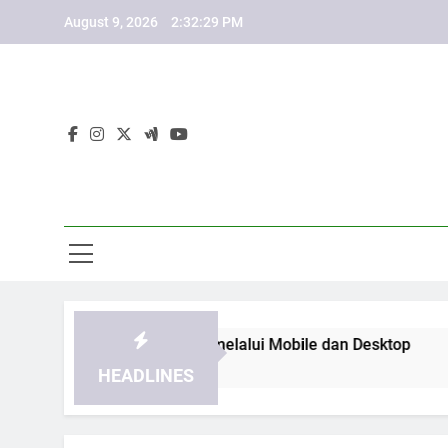
Skip
August 9, 2026
2:32:30 PM
to
content
Pet
Pelajari 
ink Alternatif melalui Mobile dan Desktop
Lebah4D L
2 Months Ago
HEADLINES