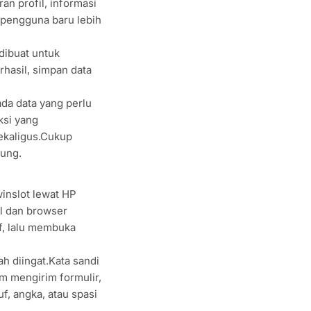
an profil, informasi
 pengguna baru lebih
dibuat untuk
hasil, simpan data
ada data yang perlu
ksi yang
ekaligus.Cukup
gung.
inslot lewat HP
il dan browser
f, lalu membuka
h diingat.Kata sandi
um mengirim formulir,
f, angka, atau spasi