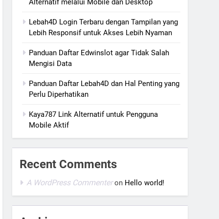
Alternatif melalui Mobile dan Desktop
Lebah4D Login Terbaru dengan Tampilan yang
Lebih Responsif untuk Akses Lebih Nyaman
Panduan Daftar Edwinslot agar Tidak Salah
Mengisi Data
Panduan Daftar Lebah4D dan Hal Penting yang
Perlu Diperhatikan
Kaya787 Link Alternatif untuk Pengguna
Mobile Aktif
Recent Comments
A WordPress Commenter
on
Hello world!