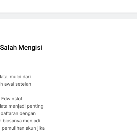
 Salah Mengisi
ata, mulai dari
h awal setelah
 Edwinslot
data menjadi penting
ndaftaran dengan
n biasanya menjadi
an pemulihan akun jika