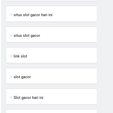
situs slot gacor hari ini
situs slot gacor
link slot
slot gacor
Slot gacor hari ini