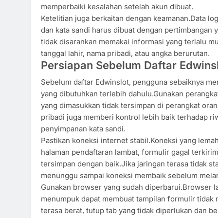
memperbaiki kesalahan setelah akun dibuat.
Ketelitian juga berkaitan dengan keamanan.Data lo
dan kata sandi harus dibuat dengan pertimbangan 
tidak disarankan memakai informasi yang terlalu mu
tanggal lahir, nama pribadi, atau angka berurutan.
Persiapan Sebelum Daftar Edwins
Sebelum daftar Edwinslot, pengguna sebaiknya me
yang dibutuhkan terlebih dahulu.Gunakan perangkat
yang dimasukkan tidak tersimpan di perangkat oran
pribadi juga memberi kontrol lebih baik terhadap r
penyimpanan kata sandi.
Pastikan koneksi internet stabil.Koneksi yang lem
halaman pendaftaran lambat, formulir gagal terkirim,
tersimpan dengan baik.Jika jaringan terasa tidak stab
menunggu sampai koneksi membaik sebelum melan
Gunakan browser yang sudah diperbarui.Browser l
menumpuk dapat membuat tampilan formulir tidak 
terasa berat, tutup tab yang tidak diperlukan dan b