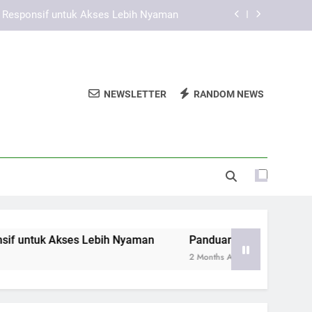
h Responsif untuk Akses Lebih Nyaman
winslot agar Tidak Salah Mengisi Data
n Hal Penting yang Perlu Diperhatikan
NEWSLETTER
RANDOM NEWS
ternatif melalui Mobile dan Desktop
h Responsif untuk Akses Lebih Nyaman
et Vet Food Tips. Sumber Terpercaya Untuk Pemilik Hewan.
winslot agar Tidak Salah Mengisi Data
n Hal Penting yang Perlu Diperhatikan
kses Lebih Nyaman
Panduan Daftar Edwinslot agar Tidak
2 Months Ago