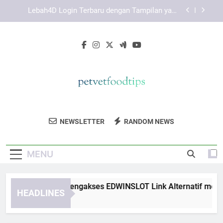
Skip
Panduan Daftar Edwinslot agar Tidak Salah
to
Mengisi Data
content
Panduan Daftar Lebah4D dan Hal Penting yang
Perlu Diperhatikan
Panduan Aman Mengakses EDWINSLOT Link
Alternatif melalui Mobile dan Desktop
Lebah4D Login Terbaru dengan Tampilan yang
Lebih Responsif untuk Akses Lebih Nyaman
Panduan Daftar Edwinslot agar Tidak Salah
Mengisi Data
Pet Vet Food
Pelajari Tentang Nutrisi Dan Kesehatan
Panduan Daftar Lebah4D dan Hal Penting yang
NEWSLETTER
RANDOM NEWS
Tips
Perlu Diperhatikan
Hewan Peliharaan Anda Dengan Pet Vet
Food Tips. Sumber Terpercaya Untuk
MENU
Pemilik Hewan.
nduan Aman Mengakses EDWINSLOT Link Alternatif melalui M
HEADLINES
Month Ago