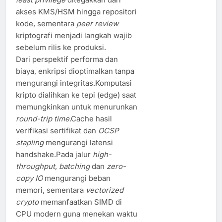
akses KMS/HSM hingga repositori
kode, sementara
peer review
kriptografi menjadi langkah wajib
sebelum rilis ke produksi.
Dari perspektif performa dan
biaya, enkripsi dioptimalkan tanpa
mengurangi integritas.Komputasi
kripto dialihkan ke tepi (edge) saat
memungkinkan untuk menurunkan
round-trip time
.Cache hasil
verifikasi sertifikat dan
OCSP
stapling
mengurangi latensi
handshake.Pada jalur
high-
throughput
,
batching
dan
zero-
copy IO
mengurangi beban
memori, sementara
vectorized
crypto
memanfaatkan SIMD di
CPU modern guna menekan waktu