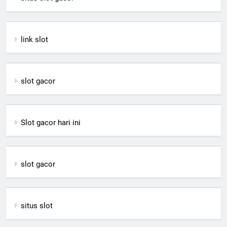
link slot
slot gacor
Slot gacor hari ini
slot gacor
situs slot