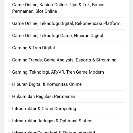
Game Online, Kasino Online, Tips & Trik, Bonus
Permainan, Slot Online
Game Online, Teknologi Digital, Rekomendasi Platform
Game Online, Teknologi Game, Hiburan Digital
Gaming & Tren Digital
Gaming Trends, Game Analysis, Esports & Streaming
Gaming, Teknologi, AR/VR, Tren Game Modern
Hiburan Digital & Komunitas Online
Hukum dan Regulasi Permainan
Infrastruktur & Cloud Computing
Infrastruktur Jaringan & Optimasi Sistem