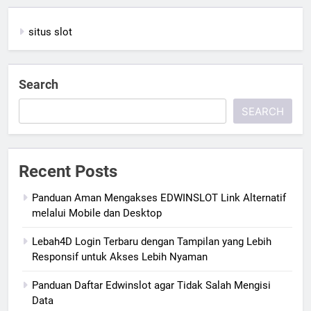
situs slot
Search
SEARCH
Recent Posts
Panduan Aman Mengakses EDWINSLOT Link Alternatif
melalui Mobile dan Desktop
Lebah4D Login Terbaru dengan Tampilan yang Lebih
Responsif untuk Akses Lebih Nyaman
Panduan Daftar Edwinslot agar Tidak Salah Mengisi
Data