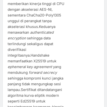
memberikan kinerja tinggi di CPU
dengan akselerasi AES-NI,
sementara ChaCha20-Poly1305
unggul di perangkat tanpa
akselerasi khusus.Keduanya
menawarkan
authenticated
encryption
sehingga data
terlindungi sekaligus dapat
diverifikasi
integritasnya.Handshake
memanfaatkan X25519 untuk
ephemeral key agreement
yang
mendukung
forward secrecy
sehingga kompromi kunci jangka
panjang tidak mengungkap sesi
lampau.Sertifikat ditandatangani
algoritma kurva eliptik modern
seperti Ed25519 untuk
keseimbangan keamanan-kinerja