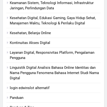
Keamanan Sistem, Teknologi Informasi, Infrastruktur
Jaringan, Perlindungan Data
Kesehatan Digital, Edukasi Gaming, Gaya Hidup Sehat,
Manajemen Waktu, Teknologi & Perilaku Digital
Kesehatan, Belanja Online
Kontinuitas Akses Digital
Layanan Digital, Responsivitas Platform, Pengalaman
Pengguna
Linguistik Digital Analisis Bahasa Online Identitas dan
Nama Pengguna Fenomena Bahasa Internet Studi Nama
Digital
login edwinslot alternatif
Panduan