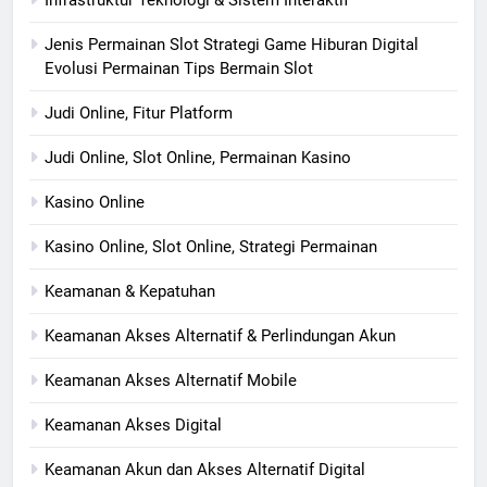
Infrastruktur Teknologi & Sistem Interaktif
Jenis Permainan Slot Strategi Game Hiburan Digital
Evolusi Permainan Tips Bermain Slot
Judi Online, Fitur Platform
Judi Online, Slot Online, Permainan Kasino
Kasino Online
Kasino Online, Slot Online, Strategi Permainan
Keamanan & Kepatuhan
Keamanan Akses Alternatif & Perlindungan Akun
Keamanan Akses Alternatif Mobile
Keamanan Akses Digital
Keamanan Akun dan Akses Alternatif Digital