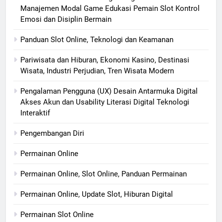
Manajemen Modal Game Edukasi Pemain Slot Kontrol
Emosi dan Disiplin Bermain
Panduan Slot Online, Teknologi dan Keamanan
Pariwisata dan Hiburan, Ekonomi Kasino, Destinasi
Wisata, Industri Perjudian, Tren Wisata Modern
Pengalaman Pengguna (UX) Desain Antarmuka Digital
Akses Akun dan Usability Literasi Digital Teknologi
Interaktif
Pengembangan Diri
Permainan Online
Permainan Online, Slot Online, Panduan Permainan
Permainan Online, Update Slot, Hiburan Digital
Permainan Slot Online