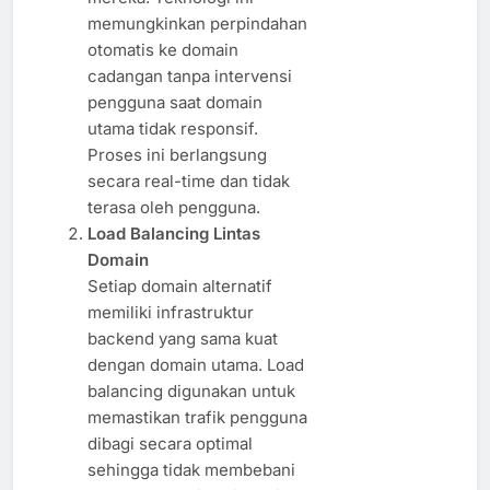
memungkinkan perpindahan
otomatis ke domain
cadangan tanpa intervensi
pengguna saat domain
utama tidak responsif.
Proses ini berlangsung
secara real-time dan tidak
terasa oleh pengguna.
Load Balancing Lintas
Domain
Setiap domain alternatif
memiliki infrastruktur
backend yang sama kuat
dengan domain utama. Load
balancing digunakan untuk
memastikan trafik pengguna
dibagi secara optimal
sehingga tidak membebani