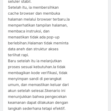
seluler stabil.
Setelah itu, ia membersihkan
cache browser dan membuka
halaman melalui browser terbaru.Ia
memperhatikan tampilan halaman,
membaca instruksi, dan
memastikan tidak ada pop-up
berlebihan.Halaman tidak meminta
data aneh dan struktur akses
terlihat rapi.
Baru setelah itu ia melanjutkan
proses sesuai kebutuhan.Ia tidak
membagikan kode verifikasi, tidak
menyimpan sandi di perangkat
umum, dan memastikan keluar dari
akun setelah selesai.Skenario ini
menunjukkan bahwa pengecekan
keamanan dapat dilakukan dengan
langkah sederhana tetapi efektif.