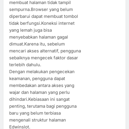
membuat halaman tidak tampil
sempurna.Browser yang belum
diperbarui dapat membuat tombol
tidak berfungsi.Koneksi internet
yang lemah juga bisa
menyebabkan halaman gagal
dimuat.Karena itu, sebelum
mencari akses alternatif, pengguna
sebaiknya mengecek faktor dasar
terlebih dahulu.
Dengan melakukan pengecekan
keamanan, pengguna dapat
membedakan antara akses yang
wajar dan halaman yang perlu
dihindari.Kebiasaan ini sangat
penting, terutama bagi pengguna
baru yang belum terbiasa
mengenali struktur halaman
Edwinslot.