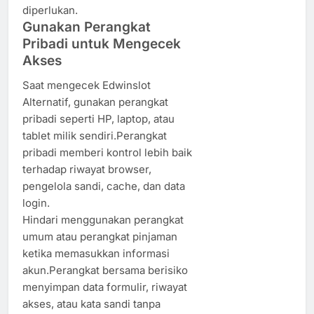
diperlukan.
Gunakan Perangkat
Pribadi untuk Mengecek
Akses
Saat mengecek Edwinslot
Alternatif, gunakan perangkat
pribadi seperti HP, laptop, atau
tablet milik sendiri.Perangkat
pribadi memberi kontrol lebih baik
terhadap riwayat browser,
pengelola sandi, cache, dan data
login.
Hindari menggunakan perangkat
umum atau perangkat pinjaman
ketika memasukkan informasi
akun.Perangkat bersama berisiko
menyimpan data formulir, riwayat
akses, atau kata sandi tanpa