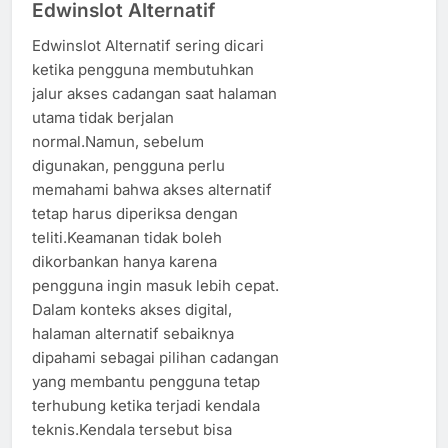
Edwinslot Alternatif
Edwinslot Alternatif sering dicari
ketika pengguna membutuhkan
jalur akses cadangan saat halaman
utama tidak berjalan
normal.Namun, sebelum
digunakan, pengguna perlu
memahami bahwa akses alternatif
tetap harus diperiksa dengan
teliti.Keamanan tidak boleh
dikorbankan hanya karena
pengguna ingin masuk lebih cepat.
Dalam konteks akses digital,
halaman alternatif sebaiknya
dipahami sebagai pilihan cadangan
yang membantu pengguna tetap
terhubung ketika terjadi kendala
teknis.Kendala tersebut bisa