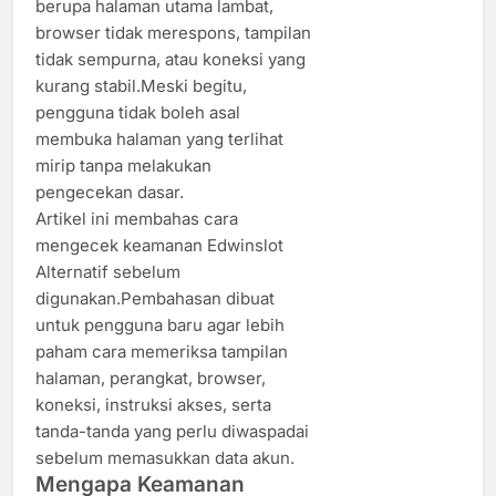
berupa halaman utama lambat,
browser tidak merespons, tampilan
tidak sempurna, atau koneksi yang
kurang stabil.Meski begitu,
pengguna tidak boleh asal
membuka halaman yang terlihat
mirip tanpa melakukan
pengecekan dasar.
Artikel ini membahas cara
mengecek keamanan Edwinslot
Alternatif sebelum
digunakan.Pembahasan dibuat
untuk pengguna baru agar lebih
paham cara memeriksa tampilan
halaman, perangkat, browser,
koneksi, instruksi akses, serta
tanda-tanda yang perlu diwaspadai
sebelum memasukkan data akun.
Mengapa Keamanan