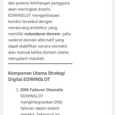
dan potensi kehilangan pengguna
akan meningkat drastis.
EDWINSLOT mengantisipasi
kondisi tersebut dengan
merancang arsitektur yang
memiliki
redundansi domain
, yaitu
sederet domain alternatif yang
dapat diaktifkan secara otomatis
atau manual ketika domain utama
mengalami masalah.
Komponen Utama Strategi
Digital EDWINSLOT
DNS Failover Otomatis
EDWINSLOT
mengintegrasikan DNS
failover dalam sistem
mereka. Teknologi ini