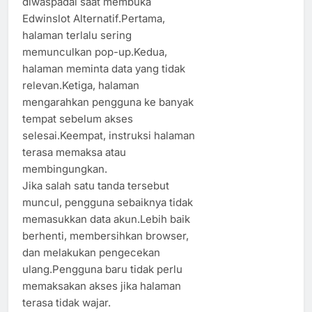
diwaspadai saat membuka
Edwinslot Alternatif.Pertama,
halaman terlalu sering
memunculkan pop-up.Kedua,
halaman meminta data yang tidak
relevan.Ketiga, halaman
mengarahkan pengguna ke banyak
tempat sebelum akses
selesai.Keempat, instruksi halaman
terasa memaksa atau
membingungkan.
Jika salah satu tanda tersebut
muncul, pengguna sebaiknya tidak
memasukkan data akun.Lebih baik
berhenti, membersihkan browser,
dan melakukan pengecekan
ulang.Pengguna baru tidak perlu
memaksakan akses jika halaman
terasa tidak wajar.