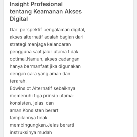
Insight Profesional
tentang Keamanan Akses
Digital
Dari perspektif pengalaman digital,
akses alternatif adalah bagian dari
strategi menjaga kelancaran
pengguna saat jalur utama tidak
optimal.Namun, akses cadangan
hanya bermanfaat jika digunakan
dengan cara yang aman dan
terarah.
Edwinslot Alternatif sebaiknya
memenuhi tiga prinsip utama:
konsisten, jelas, dan
aman.Konsisten berarti
tampilannya tidak
membingungkan.Jelas berarti
instruksinya mudah