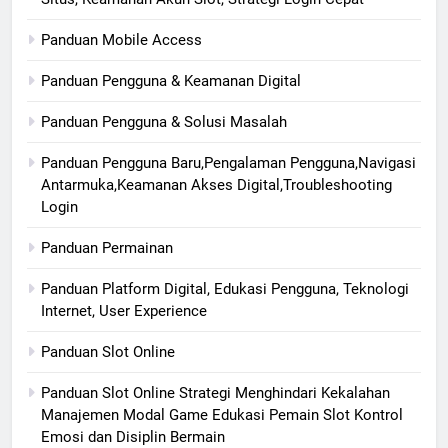
Panduan Mobile Access
Panduan Pengguna & Keamanan Digital
Panduan Pengguna & Solusi Masalah
Panduan Pengguna Baru,Pengalaman Pengguna,Navigasi
Antarmuka,Keamanan Akses Digital,Troubleshooting
Login
Panduan Permainan
Panduan Platform Digital, Edukasi Pengguna, Teknologi
Internet, User Experience
Panduan Slot Online
Panduan Slot Online Strategi Menghindari Kekalahan
Manajemen Modal Game Edukasi Pemain Slot Kontrol
Emosi dan Disiplin Bermain