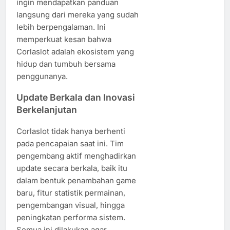
ingin mendapatkan panduan
langsung dari mereka yang sudah
lebih berpengalaman. Ini
memperkuat kesan bahwa
Corlaslot adalah ekosistem yang
hidup dan tumbuh bersama
penggunanya.
Update Berkala dan Inovasi
Berkelanjutan
Corlaslot tidak hanya berhenti
pada pencapaian saat ini. Tim
pengembang aktif menghadirkan
update secara berkala, baik itu
dalam bentuk penambahan game
baru, fitur statistik permainan,
pengembangan visual, hingga
peningkatan performa sistem.
Semua ini dilakukan agar