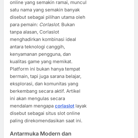
online yang semakin ramai, muncul
satu nama yang semakin banyak
disebut sebagai pilihan utama oleh
para pemain:
Corlaslot
. Bukan
tanpa alasan, Corlaslot
menghadirkan kombinasi ideal
antara teknologi canggih,
kenyamanan pengguna, dan
kualitas game yang memikat.
Platform ini bukan hanya tempat
bermain, tapi juga sarana belajar,
eksplorasi, dan komunitas yang
berkembang secara aktif. Artikel
ini akan mengulas secara
mendalam mengapa
corlaslot
layak
disebut sebagai situs slot online
paling direkomendasikan saat ini.
Antarmuka Modern dan