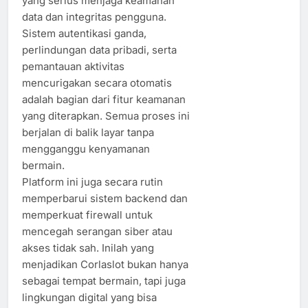
yang serius menjaga keamanan
data dan integritas pengguna.
Sistem autentikasi ganda,
perlindungan data pribadi, serta
pemantauan aktivitas
mencurigakan secara otomatis
adalah bagian dari fitur keamanan
yang diterapkan. Semua proses ini
berjalan di balik layar tanpa
mengganggu kenyamanan
bermain.
Platform ini juga secara rutin
memperbarui sistem backend dan
memperkuat firewall untuk
mencegah serangan siber atau
akses tidak sah. Inilah yang
menjadikan Corlaslot bukan hanya
sebagai tempat bermain, tapi juga
lingkungan digital yang bisa