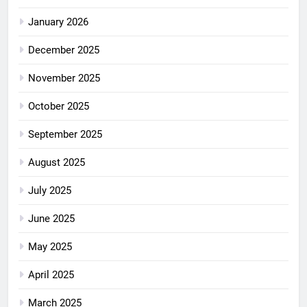
January 2026
December 2025
November 2025
October 2025
September 2025
August 2025
July 2025
June 2025
May 2025
April 2025
March 2025