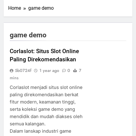
Home
game demo
game demo
Corlaslot: Situs Slot Online
Paling Direkomendasikan
5b0724f
1 year ago
0
7
mins
Corlaslot menjadi situs slot online
paling direkomendasikan berkat
fitur modern, keamanan tinggi,
serta koleksi game demo yang
mendidik dan mudah diakses oleh
semua kalangan.
Dalam lanskap industri game