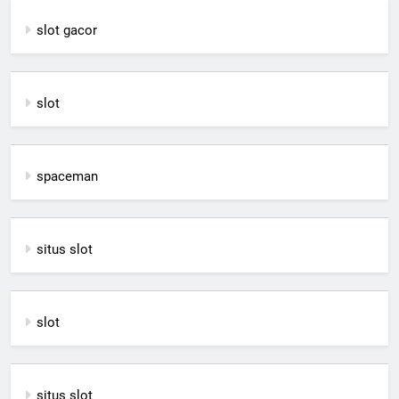
slot gacor
slot
spaceman
situs slot
slot
situs slot