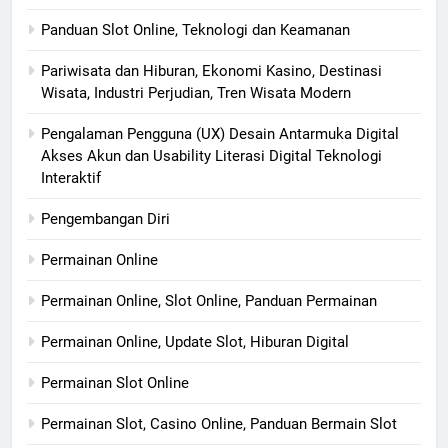
Panduan Slot Online, Teknologi dan Keamanan
Pariwisata dan Hiburan, Ekonomi Kasino, Destinasi
Wisata, Industri Perjudian, Tren Wisata Modern
Pengalaman Pengguna (UX) Desain Antarmuka Digital
Akses Akun dan Usability Literasi Digital Teknologi
Interaktif
Pengembangan Diri
Permainan Online
Permainan Online, Slot Online, Panduan Permainan
Permainan Online, Update Slot, Hiburan Digital
Permainan Slot Online
Permainan Slot, Casino Online, Panduan Bermain Slot