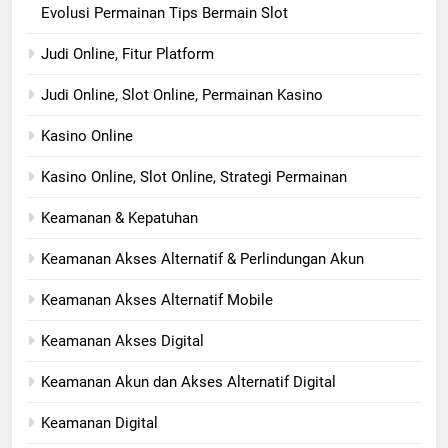
Evolusi Permainan Tips Bermain Slot
Judi Online, Fitur Platform
Judi Online, Slot Online, Permainan Kasino
Kasino Online
Kasino Online, Slot Online, Strategi Permainan
Keamanan & Kepatuhan
Keamanan Akses Alternatif & Perlindungan Akun
Keamanan Akses Alternatif Mobile
Keamanan Akses Digital
Keamanan Akun dan Akses Alternatif Digital
Keamanan Digital