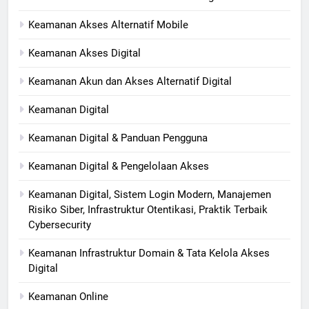
Keamanan Akses Alternatif Mobile
Keamanan Akses Digital
Keamanan Akun dan Akses Alternatif Digital
Keamanan Digital
Keamanan Digital & Panduan Pengguna
Keamanan Digital & Pengelolaan Akses
Keamanan Digital, Sistem Login Modern, Manajemen
Risiko Siber, Infrastruktur Otentikasi, Praktik Terbaik
Cybersecurity
Keamanan Infrastruktur Domain & Tata Kelola Akses
Digital
Keamanan Online