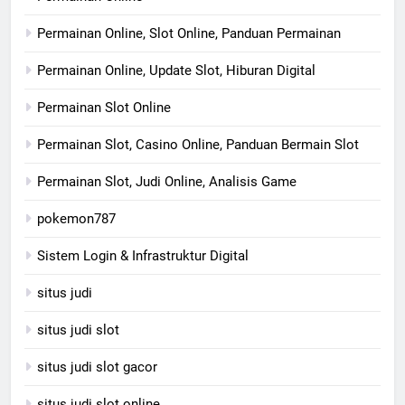
Permainan Online, Slot Online, Panduan Permainan
Permainan Online, Update Slot, Hiburan Digital
Permainan Slot Online
Permainan Slot, Casino Online, Panduan Bermain Slot
Permainan Slot, Judi Online, Analisis Game
pokemon787
Sistem Login & Infrastruktur Digital
situs judi
situs judi slot
situs judi slot gacor
situs judi slot online