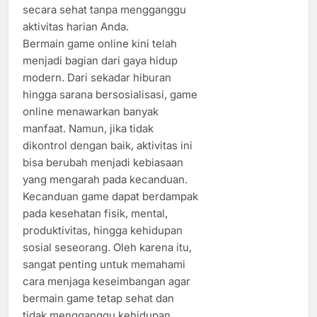
secara sehat tanpa mengganggu
aktivitas harian Anda.
Bermain game online kini telah
menjadi bagian dari gaya hidup
modern. Dari sekadar hiburan
hingga sarana bersosialisasi, game
online menawarkan banyak
manfaat. Namun, jika tidak
dikontrol dengan baik, aktivitas ini
bisa berubah menjadi kebiasaan
yang mengarah pada kecanduan.
Kecanduan game dapat berdampak
pada kesehatan fisik, mental,
produktivitas, hingga kehidupan
sosial seseorang. Oleh karena itu,
sangat penting untuk memahami
cara menjaga keseimbangan agar
bermain game tetap sehat dan
tidak mengganggu kehidupan