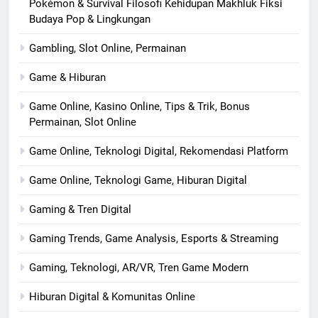
Pokémon & Survival Filosofi Kehidupan Makhluk Fiksi
Budaya Pop & Lingkungan
Gambling, Slot Online, Permainan
Game & Hiburan
Game Online, Kasino Online, Tips & Trik, Bonus
Permainan, Slot Online
Game Online, Teknologi Digital, Rekomendasi Platform
Game Online, Teknologi Game, Hiburan Digital
Gaming & Tren Digital
Gaming Trends, Game Analysis, Esports & Streaming
Gaming, Teknologi, AR/VR, Tren Game Modern
Hiburan Digital & Komunitas Online