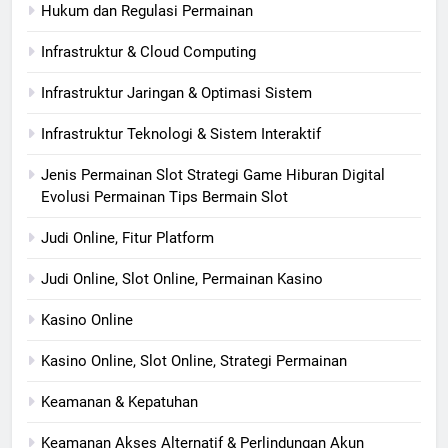
Hukum dan Regulasi Permainan
Infrastruktur & Cloud Computing
Infrastruktur Jaringan & Optimasi Sistem
Infrastruktur Teknologi & Sistem Interaktif
Jenis Permainan Slot Strategi Game Hiburan Digital
Evolusi Permainan Tips Bermain Slot
Judi Online, Fitur Platform
Judi Online, Slot Online, Permainan Kasino
Kasino Online
Kasino Online, Slot Online, Strategi Permainan
Keamanan & Kepatuhan
Keamanan Akses Alternatif & Perlindungan Akun