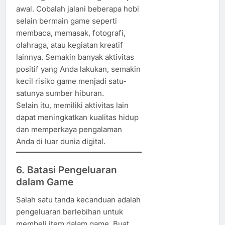
awal. Cobalah jalani beberapa hobi
selain bermain game seperti
membaca, memasak, fotografi,
olahraga, atau kegiatan kreatif
lainnya. Semakin banyak aktivitas
positif yang Anda lakukan, semakin
kecil risiko game menjadi satu-
satunya sumber hiburan.
Selain itu, memiliki aktivitas lain
dapat meningkatkan kualitas hidup
dan memperkaya pengalaman
Anda di luar dunia digital.
6. Batasi Pengeluaran
dalam Game
Salah satu tanda kecanduan adalah
pengeluaran berlebihan untuk
membeli item dalam game. Buat