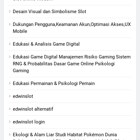
Desain Visual dan Simbolisme Slot
Dukungan Pengguna,Keamanan Akun,Optimasi Akses,UX
Mobile
Edukasi & Analisis Game Digital
Edukasi Game Digital Manajemen Risiko Gaming Sistem
RNG & Probabilitas Dasar Game Online Psikologi
Gaming
Edukasi Permainan & Psikologi Pemain
edwinslot
edwinslot alternatif
edwinslot login
Ekologi & Alam Liar Studi Habitat Pokémon Dunia