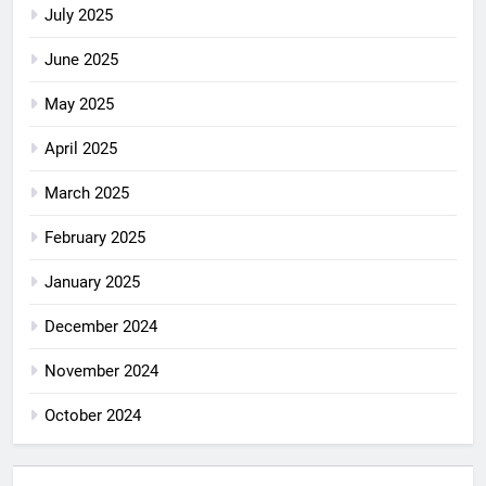
July 2025
June 2025
May 2025
April 2025
March 2025
February 2025
January 2025
December 2024
November 2024
October 2024