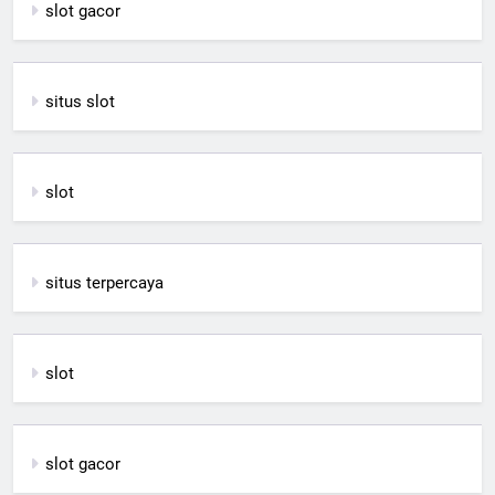
slot gacor
situs slot
slot
situs terpercaya
slot
slot gacor