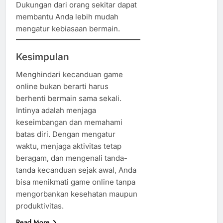
Dukungan dari orang sekitar dapat
membantu Anda lebih mudah
mengatur kebiasaan bermain.
Kesimpulan
Menghindari kecanduan game
online bukan berarti harus
berhenti bermain sama sekali.
Intinya adalah menjaga
keseimbangan dan memahami
batas diri. Dengan mengatur
waktu, menjaga aktivitas tetap
beragam, dan mengenali tanda-
tanda kecanduan sejak awal, Anda
bisa menikmati game online tanpa
mengorbankan kesehatan maupun
produktivitas.
Read More