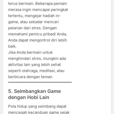
terus bermain. Beberapa pemain
merasa ingin mencapai peringkat
tertentu, mengejar hadiah in-
game, atau sekadar mencari
pelarian dari stres. Dengan
memahami pemicu pribadi Anda,
Anda dapat mengontrol diri lebih
baik.
Jika Anda bermain untuk
menghindari stres, mungkin ada
aktivitas lain yang lebih sehat
seperti olahraga, meditasi, atau
berbicara dengan teman.
5. Seimbangkan Game
dengan Hobi Lain
Pola hidup yang seimbang dapat
mencegah kecanduan game sejak