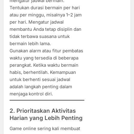
mengatur jadwal bermain.
Tentukan durasi bermain per hari
atau per minggu, misalnya 1–2 jam
per hari. Mengatur jadwal
membantu Anda tetap disiplin dan
tidak terbawa suasana untuk
bermain lebih lama.
Gunakan alarm atau fitur pembatas
waktu yang tersedia di beberapa
perangkat. Ketika waktu bermain
habis, berhentilah. Kemampuan
untuk berhenti sesuai jadwal
adalah langkah penting dalam
menjaga kontrol diri.
2. Prioritaskan Aktivitas
Harian yang Lebih Penting
Game online sering kali membuat