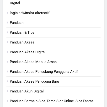
Digital
login edwinslot alternatif
Panduan
Panduan & Tips
Panduan Akses
Panduan Akses Digital
Panduan Akses Mobile Aman
Panduan Akses Pendukung Pengguna Aktif
Panduan Akses Pengguna Baru
Panduan Akun Digital
Panduan Bermain Slot, Tema Slot Online, Slot Fantasi