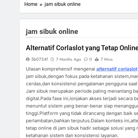
Home
jam sibuk online
jam sibuk online
Alternatif Corlaslot yang Tetap Onlin
5b0724f
7 Months Ago
0
7 Mins
Ulasan komprehensif mengenai
alternatif corlaslot
jam sibuk,dengan fokus pada ketahanan sistem,man
cerdas,dan konsistensi pengalaman pengguna saat 
Jam sibuk merupakan periode paling menantang ba
digital.Pada fase ini,lonjakan akses terjadi secara
menuntut sistem yang benar-benar siap menanggu
tinggi.Platform yang tidak dirancang dengan baik s
perlambatan,bahkan terputus.Dalam konteks ini,alte
tetap online di jam sibuk hadir sebagai solusi yang
ketahanan sistem dan konsistensi layanan.