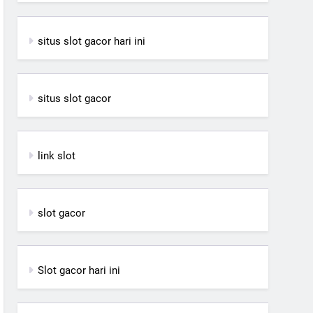
situs slot gacor hari ini
situs slot gacor
link slot
slot gacor
Slot gacor hari ini