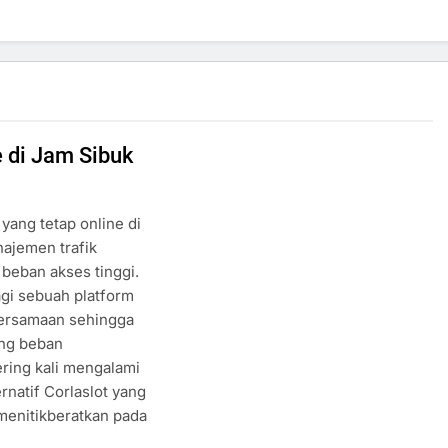
e di Jam Sibuk
yang tetap online di
ajemen trafik
beban akses tinggi.
gi sebuah platform
 bersamaan sehingga
ng beban
ering kali mengalami
rnatif Corlaslot yang
 menitikberatkan pada