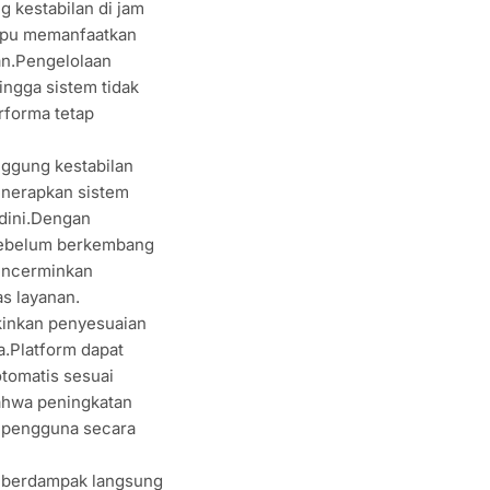
 kestabilan di jam
ampu memanfaatkan
an.Pengelolaan
ngga sistem tidak
rforma tetap
nggung kestabilan
menerapkan sistem
dini.Dengan
 sebelum berkembang
mencerminkan
as layanan.
gkinkan penyesuaian
.Platform dapat
tomatis sesuai
ahwa peningkatan
n pengguna secara
k berdampak langsung