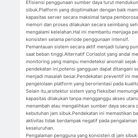
Efisiensi penggunaan sumber daya turut mendukung
sibuk.Platform yang dioptimalkan dengan baik m
kapasitas server secara maksimal tanpa pemboros
memori dan proses dilakukan secara seimbang sehi
mengalami kelelahan.Hal ini membantu menjaga pe
konsisten selama periode penggunaan intensif.
Pemantauan sistem secara aktif menjadi tulang pu
saat beban tinggi.Alternatif Corlaslot yang andal 
monitoring yang mampu mendeteksi anomali sejak 
pendekatan ini,potensi gangguan dapat ditangani
menjadi masalah besar.Pendekatan preventif ini 
pengelolaan platform yang berorientasi pada kualit
Selain itu,arsitektur sistem yang fleksibel memun
kapasitas dilakukan tanpa mengganggu akses utama
menambah atau mengalihkan sumber daya secara o
kebutuhan jam sibuk.Pendekatan ini memastikan b
aktivitas tidak berdampak negatif pada pengalama
keseluruhan.
Pengalaman pengguna yang konsisten di jam sibu