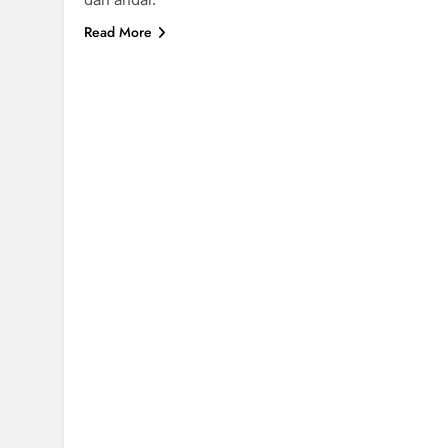
Read More