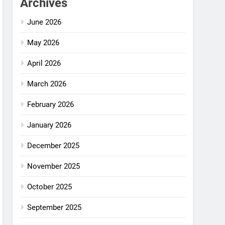
Archives
June 2026
May 2026
April 2026
March 2026
February 2026
January 2026
December 2025
November 2025
October 2025
September 2025