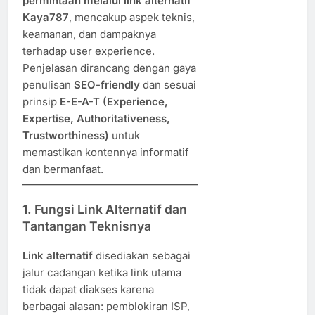
permintaan melalui link alternatif
Kaya787
, mencakup aspek teknis,
keamanan, dan dampaknya
terhadap user experience.
Penjelasan dirancang dengan gaya
penulisan
SEO-friendly
dan sesuai
prinsip
E-E-A-T (Experience,
Expertise, Authoritativeness,
Trustworthiness)
untuk
memastikan kontennya informatif
dan bermanfaat.
1. Fungsi Link Alternatif dan
Tantangan Teknisnya
Link alternatif
disediakan sebagai
jalur cadangan ketika link utama
tidak dapat diakses karena
berbagai alasan: pemblokiran ISP,