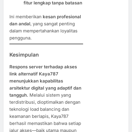
fitur lengkap tanpa batasan
Ini memberikan
kesan profesional
dan andal
, yang sangat penting
dalam mempertahankan loyalitas
pengguna.
Kesimpulan
Respons server terhadap akses
link alternatif Kaya787
menunjukkan kapabilitas
arsitektur digital yang adaptif dan
tangguh.
Melalui sistem yang
terdistribusi, dioptimalkan dengan
teknologi load balancing dan
keamanan berlapis, Kaya787
berhasil memastikan bahwa setiap
jalur akses—baik utama maupun