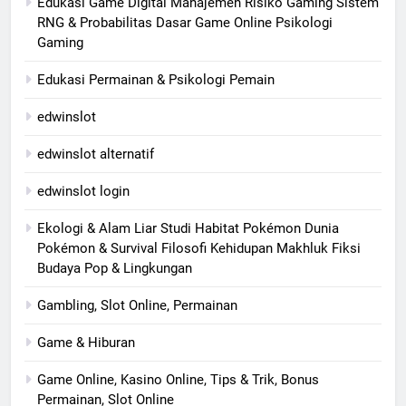
Edukasi Game Digital Manajemen Risiko Gaming Sistem
RNG & Probabilitas Dasar Game Online Psikologi
Gaming
Edukasi Permainan & Psikologi Pemain
edwinslot
edwinslot alternatif
edwinslot login
Ekologi & Alam Liar Studi Habitat Pokémon Dunia
Pokémon & Survival Filosofi Kehidupan Makhluk Fiksi
Budaya Pop & Lingkungan
Gambling, Slot Online, Permainan
Game & Hiburan
Game Online, Kasino Online, Tips & Trik, Bonus
Permainan, Slot Online