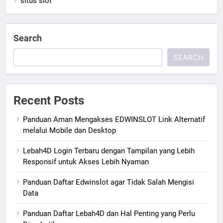
situs slot
Search
SEARCH
Recent Posts
Panduan Aman Mengakses EDWINSLOT Link Alternatif
melalui Mobile dan Desktop
Lebah4D Login Terbaru dengan Tampilan yang Lebih
Responsif untuk Akses Lebih Nyaman
Panduan Daftar Edwinslot agar Tidak Salah Mengisi
Data
Panduan Daftar Lebah4D dan Hal Penting yang Perlu