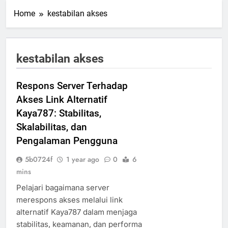
Home
kestabilan akses
kestabilan akses
Respons Server Terhadap
Akses Link Alternatif
Kaya787: Stabilitas,
Skalabilitas, dan
Pengalaman Pengguna
5b0724f
1 year ago
0
6
mins
Pelajari bagaimana server
merespons akses melalui link
alternatif Kaya787 dalam menjaga
stabilitas, keamanan, dan performa