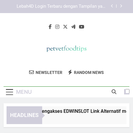
Skip
Panduan Daftar Edwinslot agar Tidak Salah
to
Mengisi Data
content
Panduan Daftar Lebah4D dan Hal Penting yang
Perlu Diperhatikan
Panduan Aman Mengakses EDWINSLOT Link
Alternatif melalui Mobile dan Desktop
Lebah4D Login Terbaru dengan Tampilan yang
Lebih Responsif untuk Akses Lebih Nyaman
Panduan Daftar Edwinslot agar Tidak Salah
Mengisi Data
Pet Vet Food
Pelajari Tentang Nutrisi Dan Kesehatan
Panduan Daftar Lebah4D dan Hal Penting yang
NEWSLETTER
RANDOM NEWS
Tips
Perlu Diperhatikan
Hewan Peliharaan Anda Dengan Pet Vet
Food Tips. Sumber Terpercaya Untuk
MENU
Pemilik Hewan.
anduan Aman Mengakses EDWINSLOT Link Alternatif melalui 
HEADLINES
Month Ago