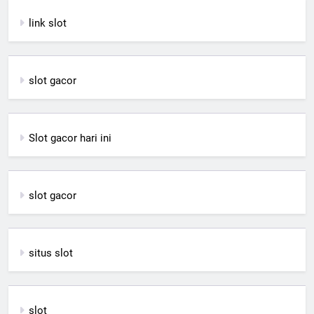
link slot
slot gacor
Slot gacor hari ini
slot gacor
situs slot
slot