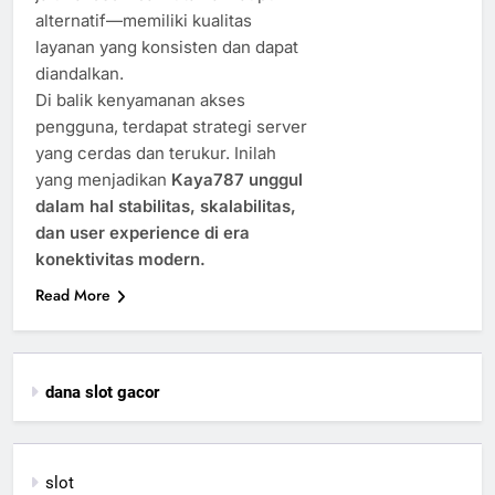
alternatif—memiliki kualitas
layanan yang konsisten dan dapat
diandalkan.
Di balik kenyamanan akses
pengguna, terdapat strategi server
yang cerdas dan terukur. Inilah
yang menjadikan
Kaya787 unggul
dalam hal stabilitas, skalabilitas,
dan user experience di era
konektivitas modern.
Read More
dana slot gacor
slot