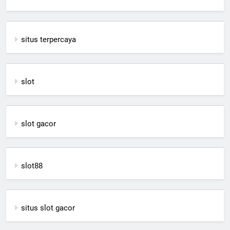
situs terpercaya
slot
slot gacor
slot88
situs slot gacor