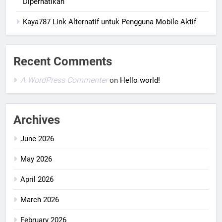
Diperhatikan
Kaya787 Link Alternatif untuk Pengguna Mobile Aktif
Recent Comments
A WordPress Commenter
on
Hello world!
Archives
June 2026
May 2026
April 2026
March 2026
February 2026