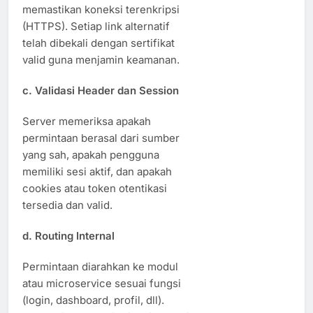
memastikan koneksi terenkripsi
(HTTPS). Setiap link alternatif
telah dibekali dengan sertifikat
valid guna menjamin keamanan.
c.
Validasi Header dan Session
Server memeriksa apakah
permintaan berasal dari sumber
yang sah, apakah pengguna
memiliki sesi aktif, dan apakah
cookies atau token otentikasi
tersedia dan valid.
d.
Routing Internal
Permintaan diarahkan ke modul
atau microservice sesuai fungsi
(login, dashboard, profil, dll).