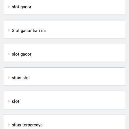
slot gacor
Slot gacor hari ini
slot gacor
situs slot
slot
situs terpercaya