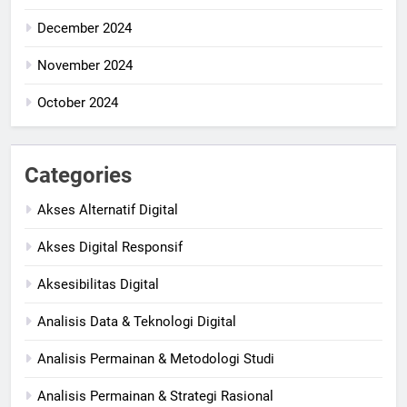
December 2024
November 2024
October 2024
Categories
Akses Alternatif Digital
Akses Digital Responsif
Aksesibilitas Digital
Analisis Data & Teknologi Digital
Analisis Permainan & Metodologi Studi
Analisis Permainan & Strategi Rasional