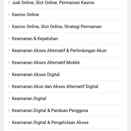
Judi Online, Slot Online, Permainan Kasino
Kasino Online
Kasino Online, Slot Online, Strategi Permainan
Keamanan & Kepatuhan
Keamanan Akses Alternatif & Perlindungan Akun
Keamanan Akses Alternatif Mobile
Keamanan Akses Digital
Keamanan Akun dan Akses Alternatif Digital
Keamanan Digital
Keamanan Digital & Panduan Pengguna
Keamanan Digital & Pengelolaan Akses