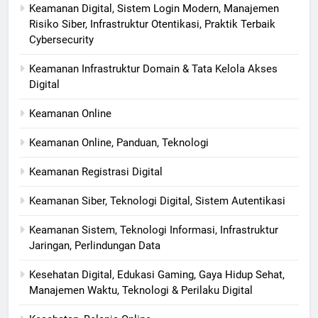
Keamanan Digital, Sistem Login Modern, Manajemen
Risiko Siber, Infrastruktur Otentikasi, Praktik Terbaik
Cybersecurity
Keamanan Infrastruktur Domain & Tata Kelola Akses
Digital
Keamanan Online
Keamanan Online, Panduan, Teknologi
Keamanan Registrasi Digital
Keamanan Siber, Teknologi Digital, Sistem Autentikasi
Keamanan Sistem, Teknologi Informasi, Infrastruktur
Jaringan, Perlindungan Data
Kesehatan Digital, Edukasi Gaming, Gaya Hidup Sehat,
Manajemen Waktu, Teknologi & Perilaku Digital