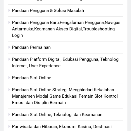
Panduan Pengguna & Solusi Masalah
Panduan Pengguna Baru,Pengalaman Pengguna,Navigasi
Antarmuka,Keamanan Akses Digital,Troubleshooting
Login
Panduan Permainan
Panduan Platform Digital, Edukasi Pengguna, Teknologi
Internet, User Experience
Panduan Slot Online
Panduan Slot Online Strategi Menghindari Kekalahan
Manajemen Modal Game Edukasi Pemain Slot Kontrol
Emosi dan Disiplin Bermain
Panduan Slot Online, Teknologi dan Keamanan
Pariwisata dan Hiburan, Ekonomi Kasino, Destinasi