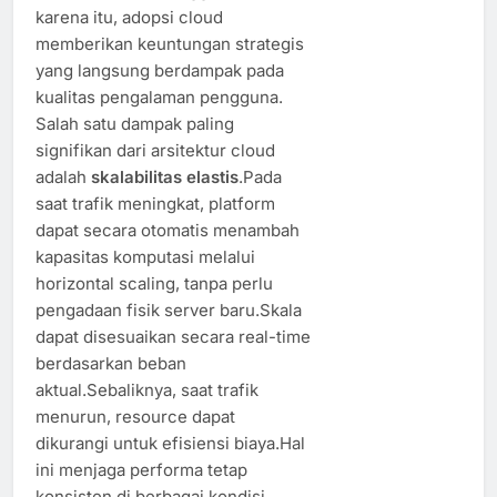
karena itu, adopsi cloud
memberikan keuntungan strategis
yang langsung berdampak pada
kualitas pengalaman pengguna.
Salah satu dampak paling
signifikan dari arsitektur cloud
adalah
skalabilitas elastis
.Pada
saat trafik meningkat, platform
dapat secara otomatis menambah
kapasitas komputasi melalui
horizontal scaling, tanpa perlu
pengadaan fisik server baru.Skala
dapat disesuaikan secara real-time
berdasarkan beban
aktual.Sebaliknya, saat trafik
menurun, resource dapat
dikurangi untuk efisiensi biaya.Hal
ini menjaga performa tetap
konsisten di berbagai kondisi