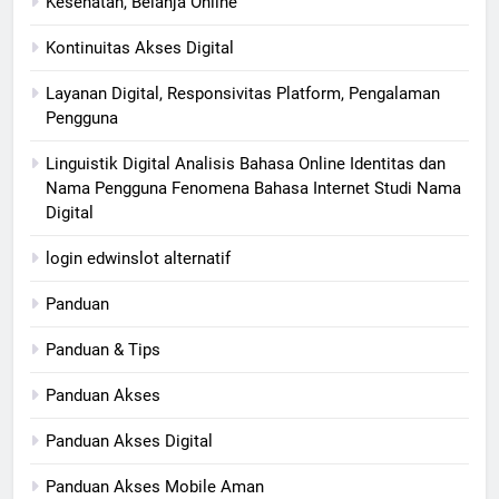
Kesehatan, Belanja Online
Kontinuitas Akses Digital
Layanan Digital, Responsivitas Platform, Pengalaman
Pengguna
Linguistik Digital Analisis Bahasa Online Identitas dan
Nama Pengguna Fenomena Bahasa Internet Studi Nama
Digital
login edwinslot alternatif
Panduan
Panduan & Tips
Panduan Akses
Panduan Akses Digital
Panduan Akses Mobile Aman