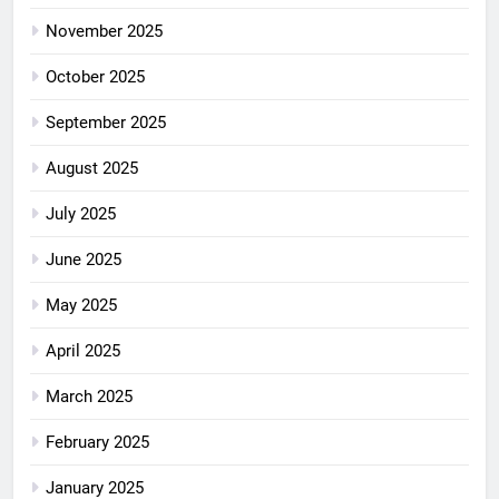
November 2025
October 2025
September 2025
August 2025
July 2025
June 2025
May 2025
April 2025
March 2025
February 2025
January 2025