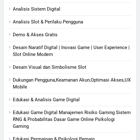
Analisis Sistem Digital
Analisis Slot & Perilaku Pengguna
Demo & Akses Gratis
Desain Naratif Digital | Inovasi Game | User Experience |
Slot Online Modern
Desain Visual dan Simbolisme Slot
Dukungan Pengguna,Keamanan Akun,Optimasi Akses,UX
Mobile
Edukasi & Analisis Game Digital
Edukasi Game Digital Manajemen Risiko Gaming Sistem
RNG & Probabilitas Dasar Game Online Psikologi
Gaming
Edukasi Permainan & Psikologi Pemain