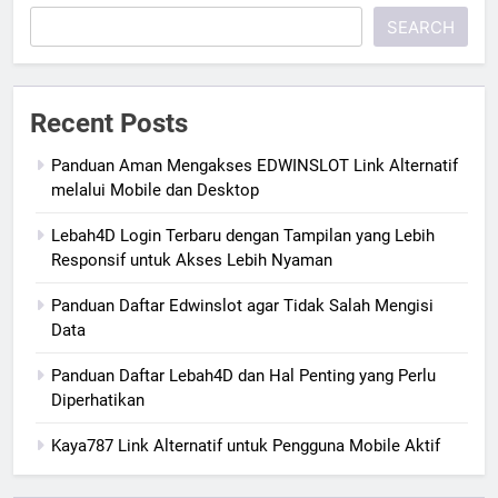
SEARCH
Recent Posts
Panduan Aman Mengakses EDWINSLOT Link Alternatif
melalui Mobile dan Desktop
Lebah4D Login Terbaru dengan Tampilan yang Lebih
Responsif untuk Akses Lebih Nyaman
Panduan Daftar Edwinslot agar Tidak Salah Mengisi
Data
Panduan Daftar Lebah4D dan Hal Penting yang Perlu
Diperhatikan
Kaya787 Link Alternatif untuk Pengguna Mobile Aktif