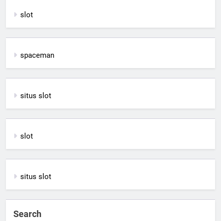
slot
spaceman
situs slot
slot
situs slot
Search