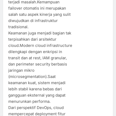
terjadi masalah.Kemampuan
failover otomatis ini merupakan
salah satu aspek kinerja yang sulit
diwujudkan di infrastruktur
tradisional.
Keamanan juga menjadi bagian tak
terpisahkan dari arsitektur
cloud.Modern cloud infrastructure
dilengkapi dengan enkripsi in
transit dan at rest, IAM granular,
dan perimeter security berbasis
jaringan mikro
(microsegmentation).Saat
keamanan kuat, sistem menjadi
lebih stabil karena bebas dari
gangguan eksternal yang dapat
menurunkan performa.
Dari perspektif DevOps, cloud
mempercepat deployment fitur