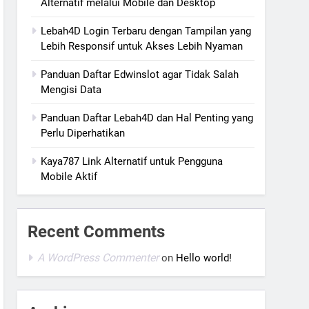
Alternatif melalui Mobile dan Desktop
Lebah4D Login Terbaru dengan Tampilan yang
Lebih Responsif untuk Akses Lebih Nyaman
Panduan Daftar Edwinslot agar Tidak Salah
Mengisi Data
Panduan Daftar Lebah4D dan Hal Penting yang
Perlu Diperhatikan
Kaya787 Link Alternatif untuk Pengguna
Mobile Aktif
Recent Comments
A WordPress Commenter
on
Hello world!