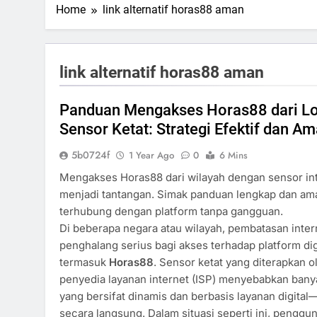
Home
link alternatif horas88 aman
link alternatif horas88 aman
Panduan Mengakses Horas88 dari Lo
Sensor Ketat: Strategi Efektif dan A
5b0724f
1 Year Ago
0
6 Mins
Mengakses Horas88 dari wilayah dengan sensor int
menjadi tantangan. Simak panduan lengkap dan ama
terhubung dengan platform tanpa gangguan.
Di beberapa negara atau wilayah, pembatasan inter
penghalang serius bagi akses terhadap platform digi
termasuk
Horas88
. Sensor ketat yang diterapkan 
penyedia layanan internet (ISP) menyebabkan ba
yang bersifat dinamis dan berbasis layanan digital—
secara langsung. Dalam situasi seperti ini, peng