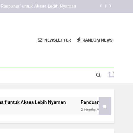
h Responsif untuk Akses Lebih Nyaman
winslot agar Tidak Salah Mengisi Data
n Hal Penting yang Perlu Diperhatikan
NEWSLETTER
RANDOM NEWS
ternatif melalui Mobile dan Desktop
h Responsif untuk Akses Lebih Nyaman
et Vet Food Tips. Sumber Terpercaya Untuk Pemilik Hewan.
winslot agar Tidak Salah Mengisi Data
n Hal Penting yang Perlu Diperhatikan
kses Lebih Nyaman
Panduan Daftar Edwinslot agar Tida
2 Months Ago