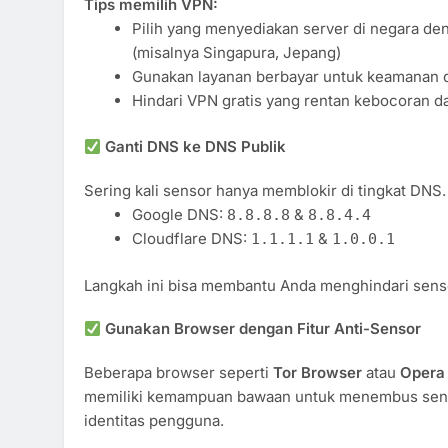
Tips memilih VPN:
Pilih yang menyediakan server di negara de
(misalnya Singapura, Jepang)
Gunakan layanan berbayar untuk keamanan d
Hindari VPN gratis yang rentan kebocoran d
Ganti DNS ke DNS Publik
Sering kali sensor hanya memblokir di tingkat DNS. 
Google DNS:
&
8.8.8.8
8.8.4.4
Cloudflare DNS:
&
1.1.1.1
1.0.0.1
Langkah ini bisa membantu Anda menghindari senso
Gunakan Browser dengan Fitur Anti-Sensor
Beberapa browser seperti
Tor Browser
atau
Opera
memiliki kemampuan bawaan untuk menembus sen
identitas pengguna.