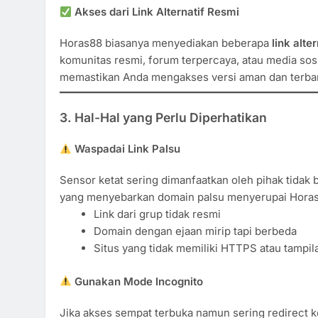
Akses dari Link Alternatif Resmi
Horas88 biasanya menyediakan beberapa
link alter
komunitas resmi, forum terpercaya, atau media sosi
memastikan Anda mengakses versi aman dan terba
3. Hal-Hal yang Perlu Diperhatikan
Waspadai Link Palsu
Sensor ketat sering dimanfaatkan oleh pihak tidak
yang menyebarkan domain palsu menyerupai Horas8
Link dari grup tidak resmi
Domain dengan ejaan mirip tapi berbeda
Situs yang tidak memiliki HTTPS atau tampi
Gunakan Mode Incognito
Jika akses sempat terbuka namun sering redirect k