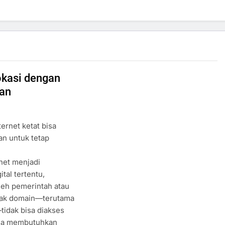
kasi dengan
man
ernet ketat bisa
n untuk tetap
net menjadi
tal tertentu,
oleh pemerintah atau
nyak domain—terutama
tidak bisa diakses
guna membutuhkan