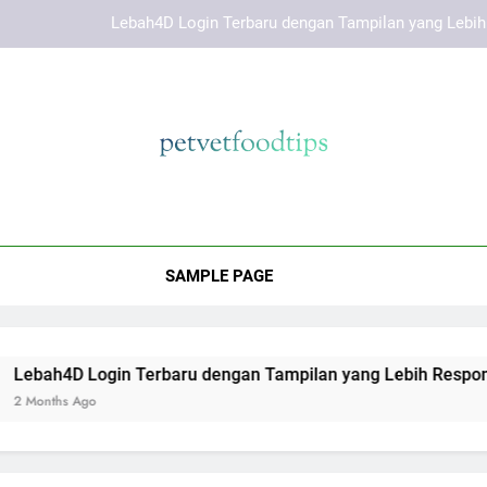
Lebah4D Login Terbaru dengan Tampilan yang Lebi
Panduan Daftar Ed
Panduan Daftar Lebah4D da
Panduan Aman Mengakses EDWINSLOT Link Al
 Vet Food Tips
Lebah4D Login Terbaru dengan Tampilan yang Lebi
Tentang Nutrisi Dan Kesehatan Hewan Peliharaan Anda Dengan P
Panduan Daftar Ed
SAMPLE PAGE
Panduan Daftar Lebah4D da
ogin Terbaru dengan Tampilan yang Lebih Responsif untuk A
o