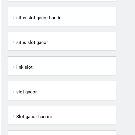
situs slot gacor hari ini
situs slot gacor
link slot
slot gacor
Slot gacor hari ini