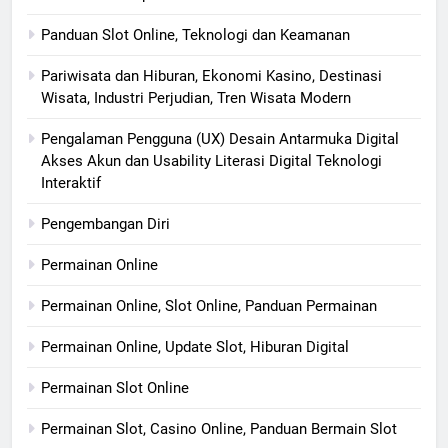
Panduan Slot Online, Teknologi dan Keamanan
Pariwisata dan Hiburan, Ekonomi Kasino, Destinasi
Wisata, Industri Perjudian, Tren Wisata Modern
Pengalaman Pengguna (UX) Desain Antarmuka Digital
Akses Akun dan Usability Literasi Digital Teknologi
Interaktif
Pengembangan Diri
Permainan Online
Permainan Online, Slot Online, Panduan Permainan
Permainan Online, Update Slot, Hiburan Digital
Permainan Slot Online
Permainan Slot, Casino Online, Panduan Bermain Slot