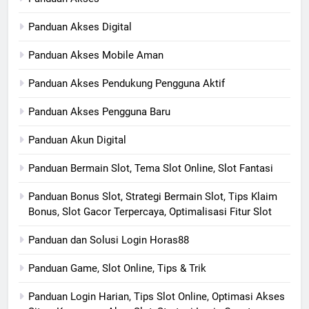
Panduan Akses Digital
Panduan Akses Mobile Aman
Panduan Akses Pendukung Pengguna Aktif
Panduan Akses Pengguna Baru
Panduan Akun Digital
Panduan Bermain Slot, Tema Slot Online, Slot Fantasi
Panduan Bonus Slot, Strategi Bermain Slot, Tips Klaim
Bonus, Slot Gacor Terpercaya, Optimalisasi Fitur Slot
Panduan dan Solusi Login Horas88
Panduan Game, Slot Online, Tips & Trik
Panduan Login Harian, Tips Slot Online, Optimasi Akses