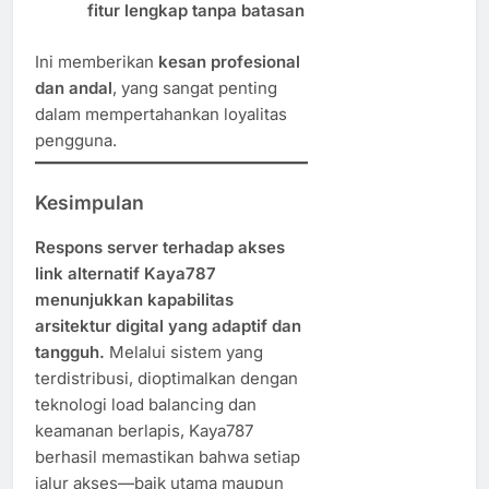
fitur lengkap tanpa batasan
Ini memberikan
kesan profesional
dan andal
, yang sangat penting
dalam mempertahankan loyalitas
pengguna.
Kesimpulan
Respons server terhadap akses
link alternatif Kaya787
menunjukkan kapabilitas
arsitektur digital yang adaptif dan
tangguh.
Melalui sistem yang
terdistribusi, dioptimalkan dengan
teknologi load balancing dan
keamanan berlapis, Kaya787
berhasil memastikan bahwa setiap
jalur akses—baik utama maupun