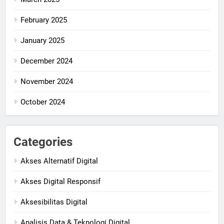
February 2025
January 2025
December 2024
November 2024
October 2024
Categories
Akses Alternatif Digital
Akses Digital Responsif
Aksesibilitas Digital
Analisis Data & Teknologi Digital