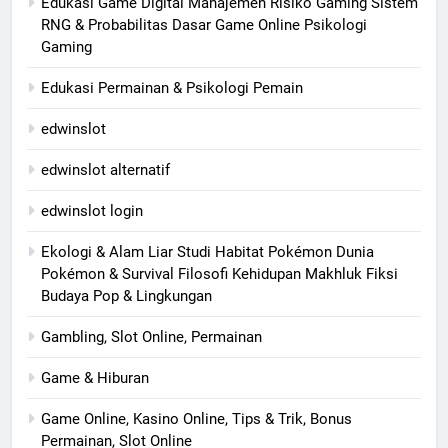
Edukasi Game Digital Manajemen Risiko Gaming Sistem
RNG & Probabilitas Dasar Game Online Psikologi
Gaming
Edukasi Permainan & Psikologi Pemain
edwinslot
edwinslot alternatif
edwinslot login
Ekologi & Alam Liar Studi Habitat Pokémon Dunia
Pokémon & Survival Filosofi Kehidupan Makhluk Fiksi
Budaya Pop & Lingkungan
Gambling, Slot Online, Permainan
Game & Hiburan
Game Online, Kasino Online, Tips & Trik, Bonus
Permainan, Slot Online