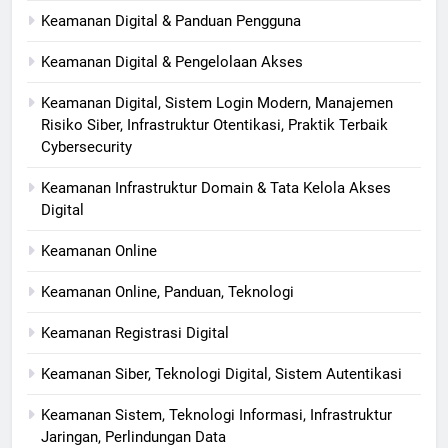
Keamanan Digital & Panduan Pengguna
Keamanan Digital & Pengelolaan Akses
Keamanan Digital, Sistem Login Modern, Manajemen
Risiko Siber, Infrastruktur Otentikasi, Praktik Terbaik
Cybersecurity
Keamanan Infrastruktur Domain & Tata Kelola Akses
Digital
Keamanan Online
Keamanan Online, Panduan, Teknologi
Keamanan Registrasi Digital
Keamanan Siber, Teknologi Digital, Sistem Autentikasi
Keamanan Sistem, Teknologi Informasi, Infrastruktur
Jaringan, Perlindungan Data