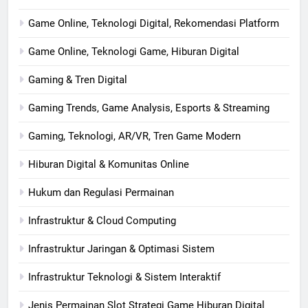
Game Online, Teknologi Digital, Rekomendasi Platform
Game Online, Teknologi Game, Hiburan Digital
Gaming & Tren Digital
Gaming Trends, Game Analysis, Esports & Streaming
Gaming, Teknologi, AR/VR, Tren Game Modern
Hiburan Digital & Komunitas Online
Hukum dan Regulasi Permainan
Infrastruktur & Cloud Computing
Infrastruktur Jaringan & Optimasi Sistem
Infrastruktur Teknologi & Sistem Interaktif
Jenis Permainan Slot Strategi Game Hiburan Digital