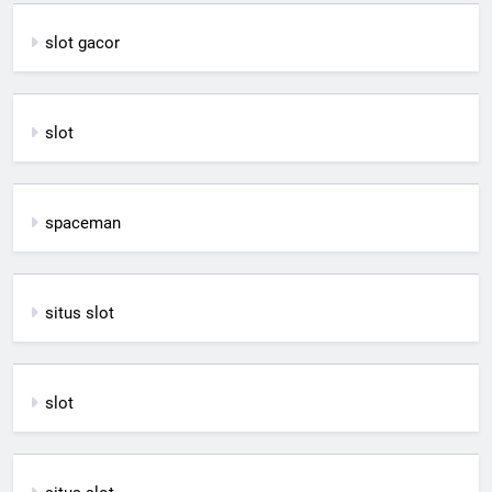
slot gacor
slot
spaceman
situs slot
slot