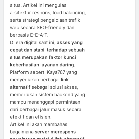
situs. Artikel ini mengulas
arsitektur respons, load balancing,
serta strategi pengelolaan trafik
web secara SEO-friendly dan
berbasis E-E-A-T.
Di era digital saat ini,
akses yang
cepat dan stabil terhadap sebuah
situs merupakan faktor kunci
keberhasilan layanan daring
.
Platform seperti Kaya787 yang
menyediakan berbagai
link
alternatif
sebagai solusi akses,
memerlukan sistem backend yang
mampu menanggapi permintaan
dari berbagai jalur masuk secara
efektif dan efisien.
Artikel ini akan membahas
bagaimana
server merespons