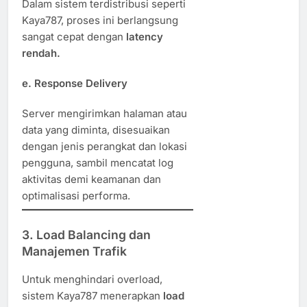
Dalam sistem terdistribusi seperti
Kaya787, proses ini berlangsung
sangat cepat dengan
latency
rendah.
e.
Response Delivery
Server mengirimkan halaman atau
data yang diminta, disesuaikan
dengan jenis perangkat dan lokasi
pengguna, sambil mencatat log
aktivitas demi keamanan dan
optimalisasi performa.
3. Load Balancing dan
Manajemen Trafik
Untuk menghindari overload,
sistem Kaya787 menerapkan
load