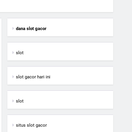
dana slot gacor
slot
slot gacor hari ini
slot
situs slot gacor