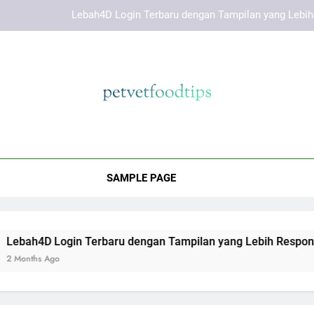
Lebah4D Login Terbaru dengan Tampilan yang Lebi
Panduan Daftar Ed
Panduan Daftar Lebah4D da
Panduan Aman Mengakses EDWINSLOT Link Al
 Vet Food Tips
Lebah4D Login Terbaru dengan Tampilan yang Lebi
Tentang Nutrisi Dan Kesehatan Hewan Peliharaan Anda Dengan P
Panduan Daftar Ed
SAMPLE PAGE
Panduan Daftar Lebah4D da
gin Terbaru dengan Tampilan yang Lebih Responsif untuk A