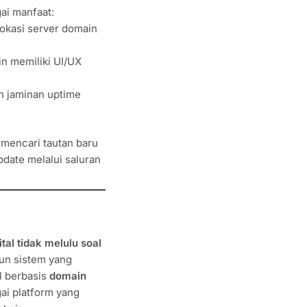
ai manfaat:
lokasi server domain
n memiliki UI/UX
n jaminan uptime
 mencari tautan baru
ate melalui saluran
tal tidak melulu soal
gun sistem yang
l berbasis
domain
i platform yang