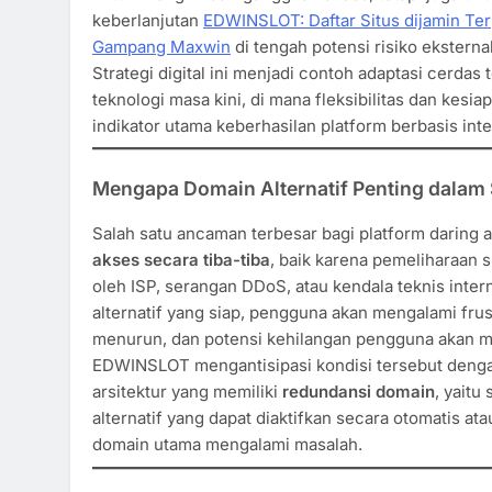
keberlanjutan
EDWINSLOT: Daftar Situs dijamin Ter
Gampang Maxwin
di tengah potensi risiko eksternal
Strategi digital ini menjadi contoh adaptasi cerdas
teknologi masa kini, di mana fleksibilitas dan kesi
indikator utama keberhasilan platform berbasis inte
Mengapa Domain Alternatif Penting dalam S
Salah satu ancaman terbesar bagi platform daring 
akses secara tiba-tiba
, baik karena pemeliharaan 
oleh ISP, serangan DDoS, atau kendala teknis inter
alternatif yang siap, pengguna akan mengalami frus
menurun, dan potensi kehilangan pengguna akan me
EDWINSLOT mengantisipasi kondisi tersebut den
arsitektur yang memiliki
redundansi domain
, yaitu
alternatif yang dapat diaktifkan secara otomatis at
domain utama mengalami masalah.