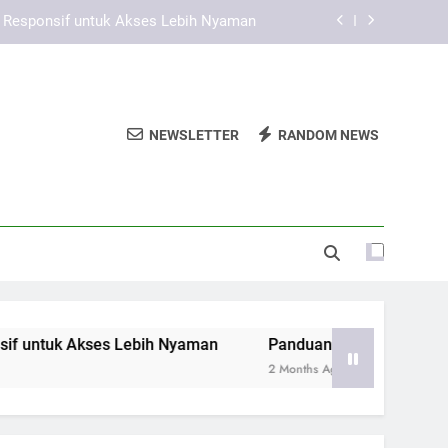
h Responsif untuk Akses Lebih Nyaman
winslot agar Tidak Salah Mengisi Data
n Hal Penting yang Perlu Diperhatikan
NEWSLETTER
RANDOM NEWS
ternatif melalui Mobile dan Desktop
h Responsif untuk Akses Lebih Nyaman
et Vet Food Tips. Sumber Terpercaya Untuk Pemilik Hewan.
winslot agar Tidak Salah Mengisi Data
n Hal Penting yang Perlu Diperhatikan
kses Lebih Nyaman
Panduan Daftar Edwinslot agar Tidak
2 Months Ago