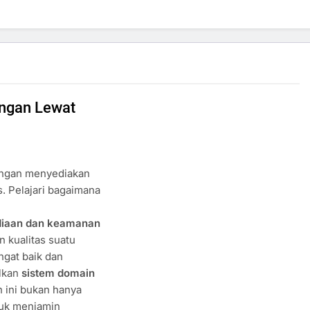
ungan Lewat
engan menyediakan
s. Pelajari bagaimana
diaan dan keamanan
 kualitas suatu
gat baik dan
alkan
sistem domain
n ini bukan hanya
tuk menjamin