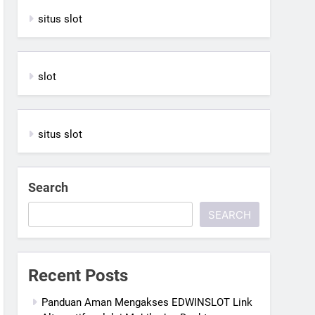
situs slot
slot
situs slot
Search
SEARCH
Recent Posts
Panduan Aman Mengakses EDWINSLOT Link