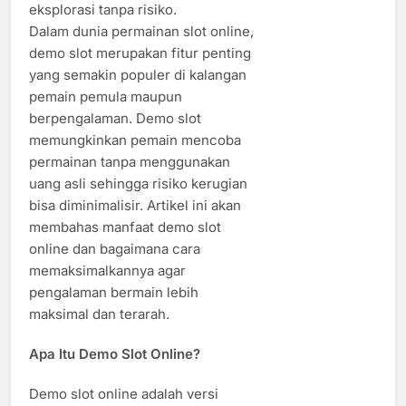
eksplorasi tanpa risiko.
Dalam dunia permainan slot online,
demo slot merupakan fitur penting
yang semakin populer di kalangan
pemain pemula maupun
berpengalaman. Demo slot
memungkinkan pemain mencoba
permainan tanpa menggunakan
uang asli sehingga risiko kerugian
bisa diminimalisir. Artikel ini akan
membahas manfaat demo slot
online dan bagaimana cara
memaksimalkannya agar
pengalaman bermain lebih
maksimal dan terarah.
Apa Itu Demo Slot Online?
Demo slot online adalah versi