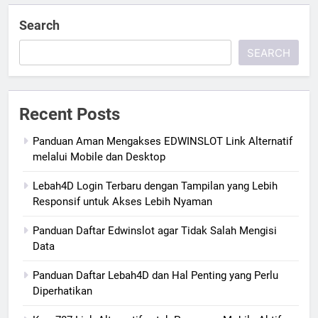
Search
SEARCH
Recent Posts
Panduan Aman Mengakses EDWINSLOT Link Alternatif
melalui Mobile dan Desktop
Lebah4D Login Terbaru dengan Tampilan yang Lebih
Responsif untuk Akses Lebih Nyaman
Panduan Daftar Edwinslot agar Tidak Salah Mengisi
Data
Panduan Daftar Lebah4D dan Hal Penting yang Perlu
Diperhatikan