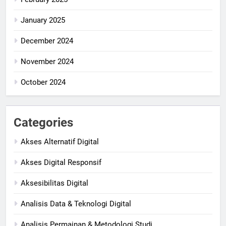
January 2025
December 2024
November 2024
October 2024
Categories
Akses Alternatif Digital
Akses Digital Responsif
Aksesibilitas Digital
Analisis Data & Teknologi Digital
Analisis Permainan & Metodologi Studi