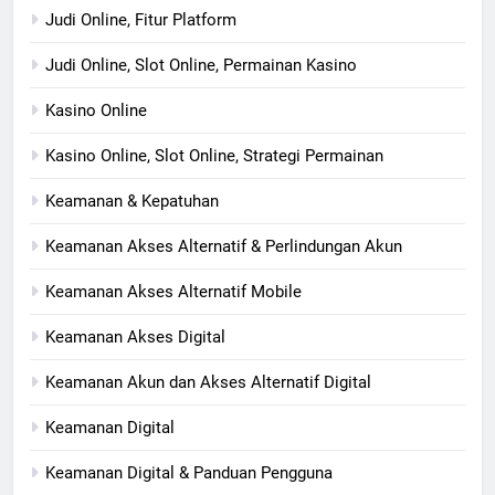
Judi Online, Fitur Platform
Judi Online, Slot Online, Permainan Kasino
Kasino Online
Kasino Online, Slot Online, Strategi Permainan
Keamanan & Kepatuhan
Keamanan Akses Alternatif & Perlindungan Akun
Keamanan Akses Alternatif Mobile
Keamanan Akses Digital
Keamanan Akun dan Akses Alternatif Digital
Keamanan Digital
Keamanan Digital & Panduan Pengguna