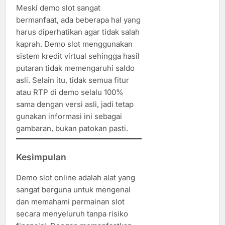
Meski demo slot sangat
bermanfaat, ada beberapa hal yang
harus diperhatikan agar tidak salah
kaprah. Demo slot menggunakan
sistem kredit virtual sehingga hasil
putaran tidak memengaruhi saldo
asli. Selain itu, tidak semua fitur
atau RTP di demo selalu 100%
sama dengan versi asli, jadi tetap
gunakan informasi ini sebagai
gambaran, bukan patokan pasti.
Kesimpulan
Demo slot online adalah alat yang
sangat berguna untuk mengenal
dan memahami permainan slot
secara menyeluruh tanpa risiko