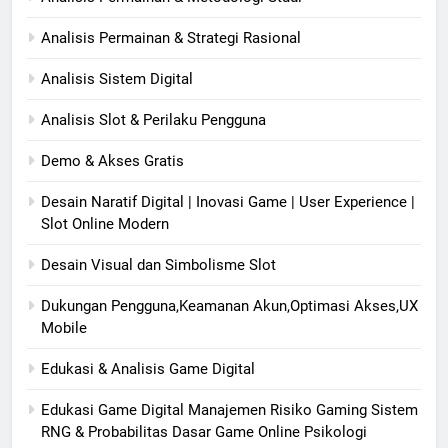
Analisis Permainan & Strategi Rasional
Analisis Sistem Digital
Analisis Slot & Perilaku Pengguna
Demo & Akses Gratis
Desain Naratif Digital | Inovasi Game | User Experience |
Slot Online Modern
Desain Visual dan Simbolisme Slot
Dukungan Pengguna,Keamanan Akun,Optimasi Akses,UX
Mobile
Edukasi & Analisis Game Digital
Edukasi Game Digital Manajemen Risiko Gaming Sistem
RNG & Probabilitas Dasar Game Online Psikologi