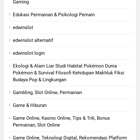
Gaming
Edukasi Permainan & Psikologi Pemain
edwinslot
edwinslot alternatif
edwinslot login
Ekologi & Alam Liar Studi Habitat Pokémon Dunia
Pokémon & Survival Filosofi Kehidupan Makhluk Fiksi
Budaya Pop & Lingkungan
Gambling, Slot Online, Permainan
Game & Hiburan
Game Online, Kasino Online, Tips & Trik, Bonus
Permainan, Slot Online
Game Online, Teknologi Digital, Rekomendasi Platform