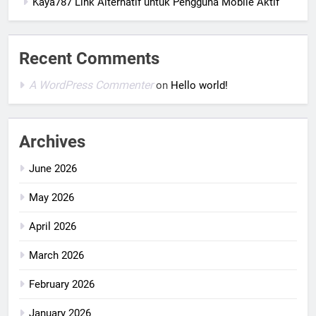
Kaya787 Link Alternatif untuk Pengguna Mobile Aktif
Recent Comments
A WordPress Commenter
on
Hello world!
Archives
June 2026
May 2026
April 2026
March 2026
February 2026
January 2026