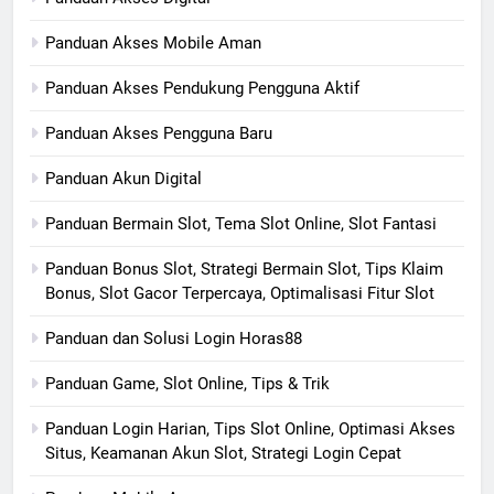
Panduan Akses Mobile Aman
Panduan Akses Pendukung Pengguna Aktif
Panduan Akses Pengguna Baru
Panduan Akun Digital
Panduan Bermain Slot, Tema Slot Online, Slot Fantasi
Panduan Bonus Slot, Strategi Bermain Slot, Tips Klaim
Bonus, Slot Gacor Terpercaya, Optimalisasi Fitur Slot
Panduan dan Solusi Login Horas88
Panduan Game, Slot Online, Tips & Trik
Panduan Login Harian, Tips Slot Online, Optimasi Akses
Situs, Keamanan Akun Slot, Strategi Login Cepat