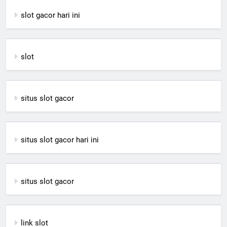
slot gacor hari ini
slot
situs slot gacor
situs slot gacor hari ini
situs slot gacor
link slot