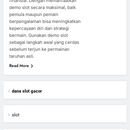
finansial. Dengan memanfaatkan
demo slot secara maksimal, baik
pemula maupun pemain
berpengalaman bisa meningkatkan
kepercayaan diri dan strategi
bermain. Gunakan demo slot
sebagai langkah awal yang cerdas
sebelum terjun ke permainan
taruhan asli.
Read More
dana slot gacor
slot