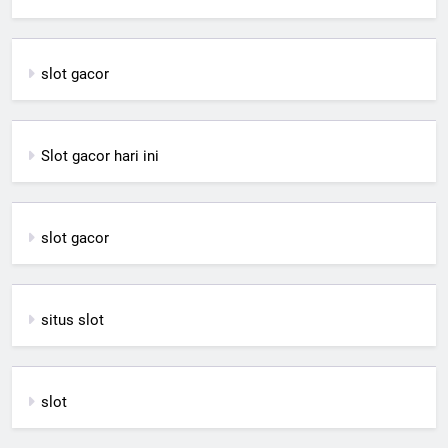
slot gacor
Slot gacor hari ini
slot gacor
situs slot
slot