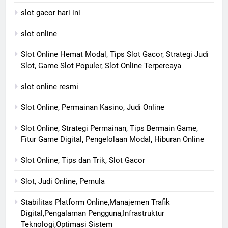
slot gacor hari ini
slot online
Slot Online Hemat Modal, Tips Slot Gacor, Strategi Judi
Slot, Game Slot Populer, Slot Online Terpercaya
slot online resmi
Slot Online, Permainan Kasino, Judi Online
Slot Online, Strategi Permainan, Tips Bermain Game,
Fitur Game Digital, Pengelolaan Modal, Hiburan Online
Slot Online, Tips dan Trik, Slot Gacor
Slot, Judi Online, Pemula
Stabilitas Platform Online,Manajemen Trafik
Digital,Pengalaman Pengguna,Infrastruktur
Teknologi,Optimasi Sistem