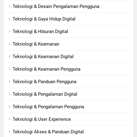
Teknologi & Desain Pengalaman Pengguna
Teknologi & Gaya Hidup Digital
Teknologi & Hiburan Digital
Teknologi & Keamanan
Teknologi & Keamanan Digital
Teknologi & Keamanan Pengguna
Teknologi & Panduan Pengguna
Teknologi & Pengalaman Digital
Teknologi & Pengalaman Pengguna
Teknologi & User Experience
Teknologi Akses & Panduan Digital