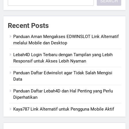
SEARCH
Recent Posts
Panduan Aman Mengakses EDWINSLOT Link Alternatif
melalui Mobile dan Desktop
Lebah4D Login Terbaru dengan Tampilan yang Lebih
Responsif untuk Akses Lebih Nyaman
Panduan Daftar Edwinslot agar Tidak Salah Mengisi
Data
Panduan Daftar Lebah4D dan Hal Penting yang Perlu
Diperhatikan
Kaya787 Link Alternatif untuk Pengguna Mobile Aktif