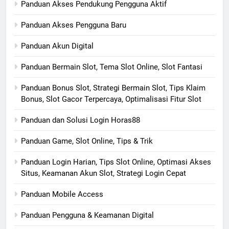
Panduan Akses Pendukung Pengguna Aktif
Panduan Akses Pengguna Baru
Panduan Akun Digital
Panduan Bermain Slot, Tema Slot Online, Slot Fantasi
Panduan Bonus Slot, Strategi Bermain Slot, Tips Klaim
Bonus, Slot Gacor Terpercaya, Optimalisasi Fitur Slot
Panduan dan Solusi Login Horas88
Panduan Game, Slot Online, Tips & Trik
Panduan Login Harian, Tips Slot Online, Optimasi Akses
Situs, Keamanan Akun Slot, Strategi Login Cepat
Panduan Mobile Access
Panduan Pengguna & Keamanan Digital