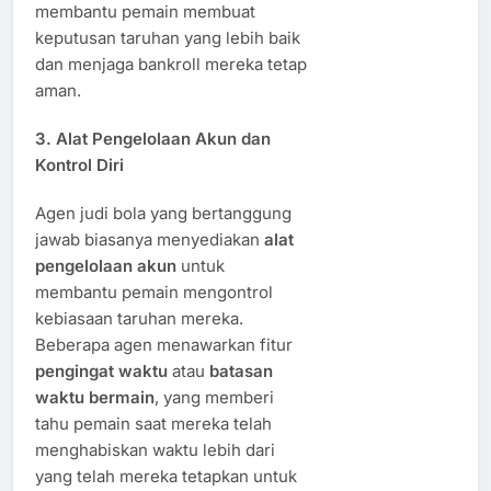
membantu pemain membuat
keputusan taruhan yang lebih baik
dan menjaga bankroll mereka tetap
aman.
3.
Alat Pengelolaan Akun dan
Kontrol Diri
Agen judi bola yang bertanggung
jawab biasanya menyediakan
alat
pengelolaan akun
untuk
membantu pemain mengontrol
kebiasaan taruhan mereka.
Beberapa agen menawarkan fitur
pengingat waktu
atau
batasan
waktu bermain
, yang memberi
tahu pemain saat mereka telah
menghabiskan waktu lebih dari
yang telah mereka tetapkan untuk