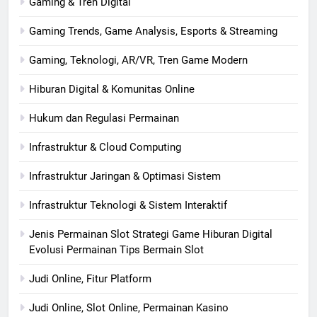
Gaming & Tren Digital
Gaming Trends, Game Analysis, Esports & Streaming
Gaming, Teknologi, AR/VR, Tren Game Modern
Hiburan Digital & Komunitas Online
Hukum dan Regulasi Permainan
Infrastruktur & Cloud Computing
Infrastruktur Jaringan & Optimasi Sistem
Infrastruktur Teknologi & Sistem Interaktif
Jenis Permainan Slot Strategi Game Hiburan Digital
Evolusi Permainan Tips Bermain Slot
Judi Online, Fitur Platform
Judi Online, Slot Online, Permainan Kasino