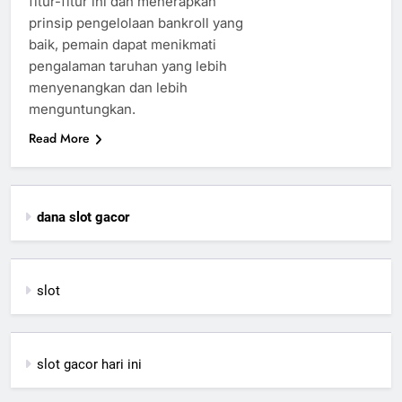
fitur-fitur ini dan menerapkan
prinsip pengelolaan bankroll yang
baik, pemain dapat menikmati
pengalaman taruhan yang lebih
menyenangkan dan lebih
menguntungkan.
Read More
dana slot gacor
slot
slot gacor hari ini