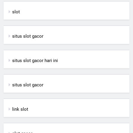
slot
situs slot gacor
situs slot gacor hari ini
situs slot gacor
link slot