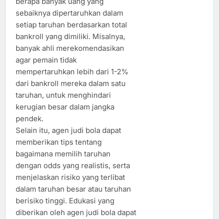
berapa banyak uang yang
sebaiknya dipertaruhkan dalam
setiap taruhan berdasarkan total
bankroll yang dimiliki. Misalnya,
banyak ahli merekomendasikan
agar pemain tidak
mempertaruhkan lebih dari 1-2%
dari bankroll mereka dalam satu
taruhan, untuk menghindari
kerugian besar dalam jangka
pendek.
Selain itu, agen judi bola dapat
memberikan tips tentang
bagaimana memilih taruhan
dengan odds yang realistis, serta
menjelaskan risiko yang terlibat
dalam taruhan besar atau taruhan
berisiko tinggi. Edukasi yang
diberikan oleh agen judi bola dapat