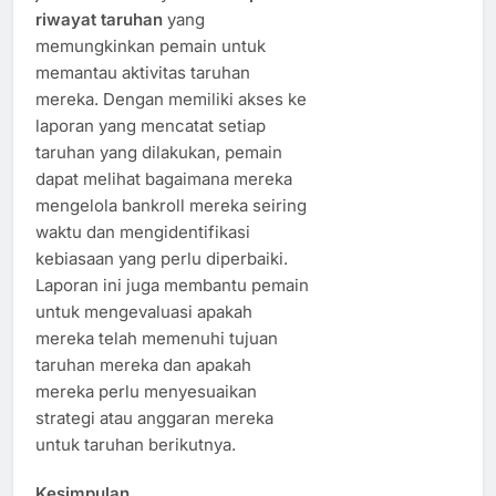
riwayat taruhan
yang
memungkinkan pemain untuk
memantau aktivitas taruhan
mereka. Dengan memiliki akses ke
laporan yang mencatat setiap
taruhan yang dilakukan, pemain
dapat melihat bagaimana mereka
mengelola bankroll mereka seiring
waktu dan mengidentifikasi
kebiasaan yang perlu diperbaiki.
Laporan ini juga membantu pemain
untuk mengevaluasi apakah
mereka telah memenuhi tujuan
taruhan mereka dan apakah
mereka perlu menyesuaikan
strategi atau anggaran mereka
untuk taruhan berikutnya.
Kesimpulan