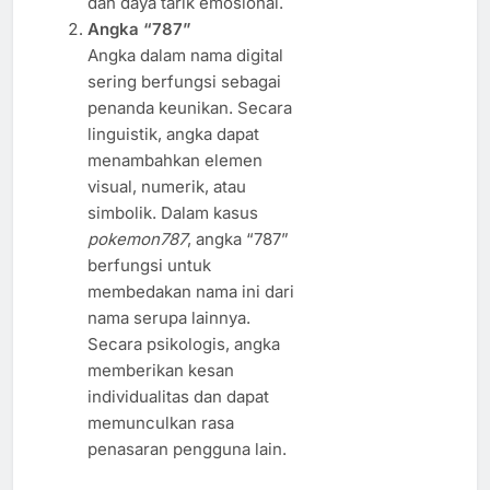
dan daya tarik emosional.
Angka “787”
Angka dalam nama digital
sering berfungsi sebagai
penanda keunikan. Secara
linguistik, angka dapat
menambahkan elemen
visual, numerik, atau
simbolik. Dalam kasus
pokemon787
, angka “787”
berfungsi untuk
membedakan nama ini dari
nama serupa lainnya.
Secara psikologis, angka
memberikan kesan
individualitas dan dapat
memunculkan rasa
penasaran pengguna lain.