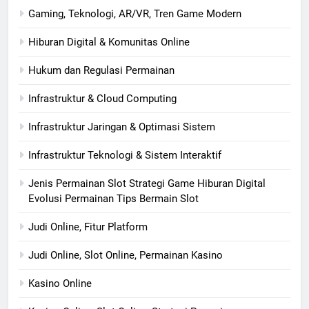
Gaming, Teknologi, AR/VR, Tren Game Modern
Hiburan Digital & Komunitas Online
Hukum dan Regulasi Permainan
Infrastruktur & Cloud Computing
Infrastruktur Jaringan & Optimasi Sistem
Infrastruktur Teknologi & Sistem Interaktif
Jenis Permainan Slot Strategi Game Hiburan Digital
Evolusi Permainan Tips Bermain Slot
Judi Online, Fitur Platform
Judi Online, Slot Online, Permainan Kasino
Kasino Online