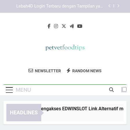
Skip
Panduan Daftar Edwinslot agar Tidak Salah
to
Mengisi Data
content
Panduan Daftar Lebah4D dan Hal Penting yang
Perlu Diperhatikan
Panduan Aman Mengakses EDWINSLOT Link
Alternatif melalui Mobile dan Desktop
Lebah4D Login Terbaru dengan Tampilan yang
Lebih Responsif untuk Akses Lebih Nyaman
Panduan Daftar Edwinslot agar Tidak Salah
Mengisi Data
Pet Vet Food
Pelajari Tentang Nutrisi Dan Kesehatan
Panduan Daftar Lebah4D dan Hal Penting yang
NEWSLETTER
RANDOM NEWS
Tips
Perlu Diperhatikan
Hewan Peliharaan Anda Dengan Pet Vet
Food Tips. Sumber Terpercaya Untuk
MENU
Pemilik Hewan.
nduan Aman Mengakses EDWINSLOT Link Alternatif melalui M
HEADLINES
onth Ago