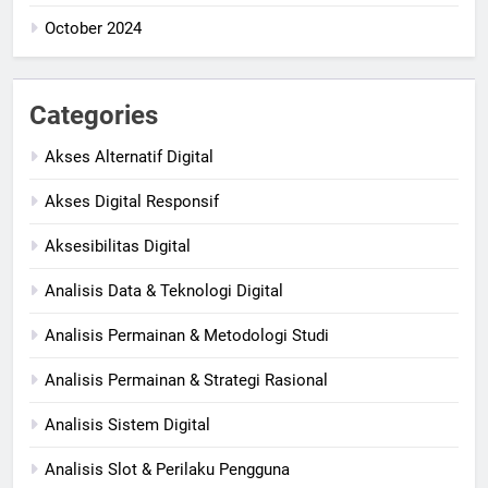
October 2024
Categories
Akses Alternatif Digital
Akses Digital Responsif
Aksesibilitas Digital
Analisis Data & Teknologi Digital
Analisis Permainan & Metodologi Studi
Analisis Permainan & Strategi Rasional
Analisis Sistem Digital
Analisis Slot & Perilaku Pengguna