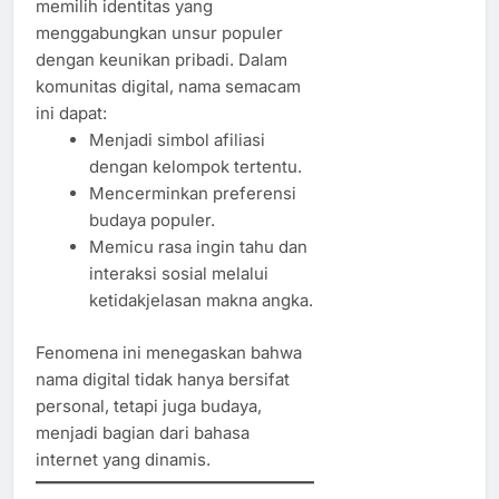
memilih identitas yang
menggabungkan unsur populer
dengan keunikan pribadi. Dalam
komunitas digital, nama semacam
ini dapat:
Menjadi simbol afiliasi
dengan kelompok tertentu.
Mencerminkan preferensi
budaya populer.
Memicu rasa ingin tahu dan
interaksi sosial melalui
ketidakjelasan makna angka.
Fenomena ini menegaskan bahwa
nama digital tidak hanya bersifat
personal, tetapi juga budaya,
menjadi bagian dari bahasa
internet yang dinamis.