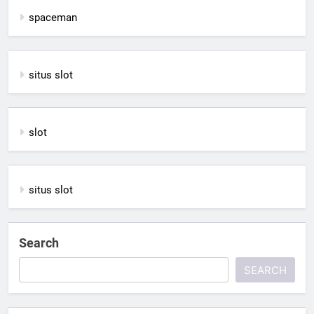
spaceman
situs slot
slot
situs slot
Search
SEARCH