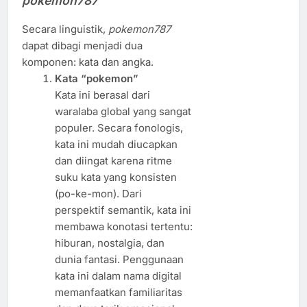
pokemon787
Secara linguistik,
pokemon787
dapat dibagi menjadi dua
komponen: kata dan angka.
Kata “pokemon”
Kata ini berasal dari
waralaba global yang sangat
populer. Secara fonologis,
kata ini mudah diucapkan
dan diingat karena ritme
suku kata yang konsisten
(po-ke-mon). Dari
perspektif semantik, kata ini
membawa konotasi tertentu:
hiburan, nostalgia, dan
dunia fantasi. Penggunaan
kata ini dalam nama digital
memanfaatkan familiaritas