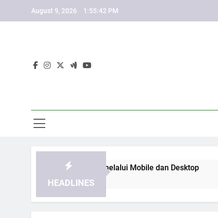
Skip
August 9, 2026
1:55:43 PM
to
content
Pet
Pelajari 
nk Alternatif melalui Mobile dan Desktop
Lebah4D Lo
2 Months Ago
HEADLINES