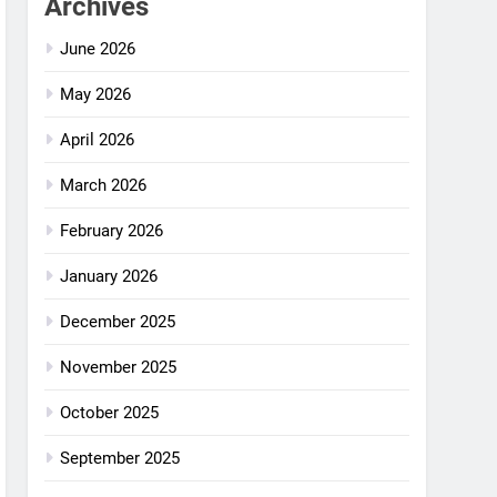
Archives
June 2026
May 2026
April 2026
March 2026
February 2026
January 2026
December 2025
November 2025
October 2025
September 2025