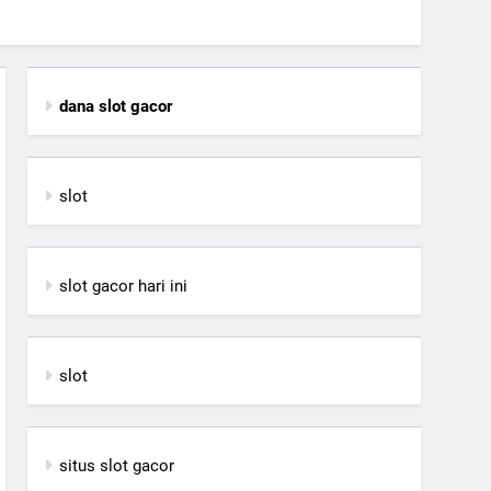
dana slot gacor
slot
slot gacor hari ini
slot
situs slot gacor