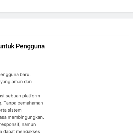
untuk Pengguna
pengguna baru.
es yang aman dan
si sebuah platform
ing. Tanpa pemahaman
erta sistem
rasa membingungkan.
responsif, namun
a dapat mengakses