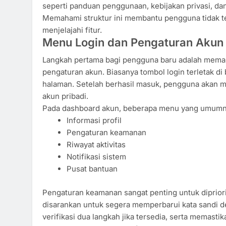
seperti panduan penggunaan, kebijakan privasi, da
Memahami struktur ini membantu pengguna tidak te
menjelajahi fitur.
Menu Login dan Pengaturan Akun
Langkah pertama bagi pengguna baru adalah mema
pengaturan akun. Biasanya tombol login terletak di
halaman. Setelah berhasil masuk, pengguna akan m
akun pribadi.
Pada dashboard akun, beberapa menu yang umumnya
Informasi profil
Pengaturan keamanan
Riwayat aktivitas
Notifikasi sistem
Pusat bantuan
Pengaturan keamanan sangat penting untuk diprior
disarankan untuk segera memperbarui kata sandi d
verifikasi dua langkah jika tersedia, serta memastik