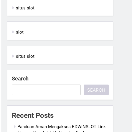
situs slot
slot
situs slot
Search
SEARCH
Recent Posts
Panduan Aman Mengakses EDWINSLOT Link