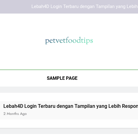
Lebah4D Login Terbaru dengan Tampilan yang Lebi
Panduan Daftar Ed
Panduan Daftar Lebah4D da
Panduan Aman Mengakses EDWINSLOT Link Al
 Vet Food Tips
Lebah4D Login Terbaru dengan Tampilan yang Lebi
Tentang Nutrisi Dan Kesehatan Hewan Peliharaan Anda Dengan P
Panduan Daftar Ed
SAMPLE PAGE
Panduan Daftar Lebah4D da
gin Terbaru dengan Tampilan yang Lebih Responsif untuk Ak