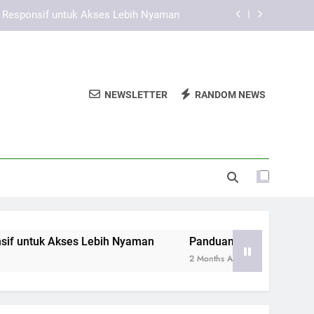
h Responsif untuk Akses Lebih Nyaman
winslot agar Tidak Salah Mengisi Data
n Hal Penting yang Perlu Diperhatikan
NEWSLETTER
RANDOM NEWS
ternatif melalui Mobile dan Desktop
h Responsif untuk Akses Lebih Nyaman
et Vet Food Tips. Sumber Terpercaya Untuk Pemilik Hewan.
winslot agar Tidak Salah Mengisi Data
n Hal Penting yang Perlu Diperhatikan
ses Lebih Nyaman
Panduan Daftar Edwinslot agar Tidak
2 Months Ago