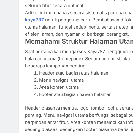
seluruh fitur secara optimal.
Artikel ini membahas secara sistematis panduan na
kaya787
untuk pengguna baru. Pembahasan difoku
utama halaman, fungsi setiap menu, serta strategi
efisien, aman, dan nyaman di berbagai perangkat.
Memahami Struktur Halaman Uta
Saat pertama kali mengakses Kaya787, pengguna a
halaman utama (homepage). Secara umum, struktur 
beberapa komponen penting:
Header atau bagian atas halaman
Menu navigasi utama
Area konten utama
Footer atau bagian bawah halaman
Header biasanya memuat logo, tombol login, serta
penting. Menu navigasi utama berfungsi sebagai pu
berpindah antar fitur. Area konten menampilkan inf
sedang diakses, sedangkan footer biasanya berisi 