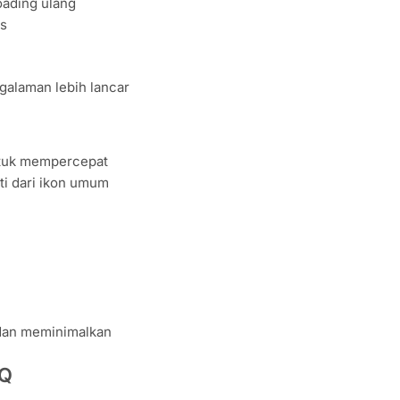
oading ulang
us
galaman lebih lancar
ntuk mempercepat
rti dari ikon umum
dan meminimalkan
AQ