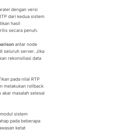
aralel dengan versi
RTP dari kedua sistem
ikan hasil
rilis secara penuh.
arison
antar node
i seluruh server. Jika
an rekonsiliasi data
ikan pada nilai RTP
kan melakukan rollback
s akar masalah selesai
 modul sistem
tahap pada beberapa
awasan ketat