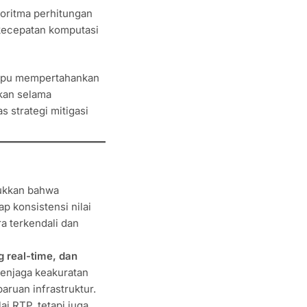
lgoritma perhitungan
kecepatan komputasi
ampu mempertahankan
an selama
 strategi mitigasi
jukkan bahwa
p konsistensi nilai
a terkendali dan
 real-time, dan
menjaga keakuratan
aruan infrastruktur.
ai RTP, tetapi juga