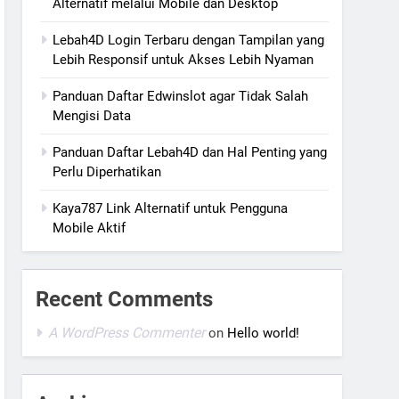
Alternatif melalui Mobile dan Desktop
Lebah4D Login Terbaru dengan Tampilan yang
Lebih Responsif untuk Akses Lebih Nyaman
Panduan Daftar Edwinslot agar Tidak Salah
Mengisi Data
Panduan Daftar Lebah4D dan Hal Penting yang
Perlu Diperhatikan
Kaya787 Link Alternatif untuk Pengguna
Mobile Aktif
Recent Comments
A WordPress Commenter
on
Hello world!