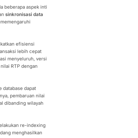
 beberapa aspek inti
dan
sinkronisasi data
at memengaruhi
atkan efisiensi
ansaksi lebih cepat
rasi menyeluruh, versi
 nilai RTP dengan
e database dapat
tnya, pembaruan nilai
al dibanding wilayah
elakukan re-indexing
 kadang menghasilkan