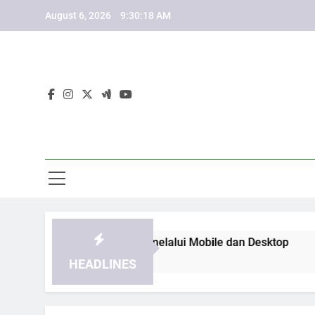
Skip
August 6, 2026
9:30:19 AM
to
content
Pet
Pelajari 
ink Alternatif melalui Mobile dan Desktop
Lebah4D L
2 Months Ag
HEADLINES