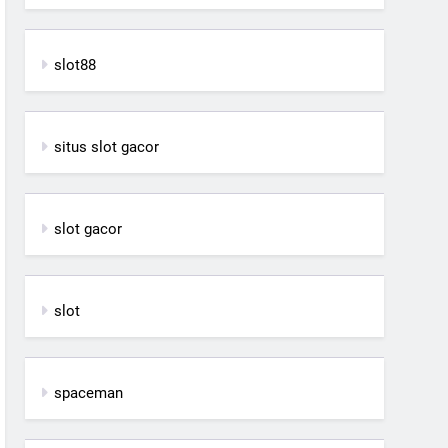
slot88
situs slot gacor
slot gacor
slot
spaceman