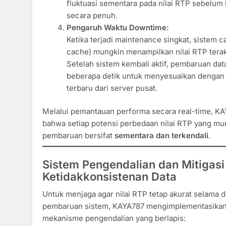
fluktuasi sementara pada nilai RTP sebelum 
secara penuh.
Pengaruh Waktu Downtime:
Ketika terjadi maintenance singkat, sistem ca
cache) mungkin menampilkan nilai RTP tera
Setelah sistem kembali aktif, pembaruan da
beberapa detik untuk menyesuaikan dengan 
terbaru dari server pusat.
Melalui pemantauan performa secara real-time, K
bahwa setiap potensi perbedaan nilai RTP yang mu
pembaruan bersifat
sementara dan terkendali
.
Sistem Pengendalian dan Mitigasi
Ketidakkonsistenan Data
Untuk menjaga agar nilai RTP tetap akurat selama d
pembaruan sistem, KAYA787 mengimplementasika
mekanisme pengendalian yang berlapis: