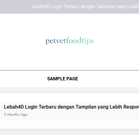
Lebah4D Login Terbaru dengan Tampilan yang Lebi
Panduan Daftar Ed
Panduan Daftar Lebah4D da
Panduan Aman Mengakses EDWINSLOT Link Al
 Vet Food Tips
Lebah4D Login Terbaru dengan Tampilan yang Lebi
Tentang Nutrisi Dan Kesehatan Hewan Peliharaan Anda Dengan P
Panduan Daftar Ed
SAMPLE PAGE
Panduan Daftar Lebah4D da
ogin Terbaru dengan Tampilan yang Lebih Responsif untuk A
o