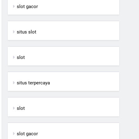
slot gacor
situs slot
slot
situs terpercaya
slot
slot gacor