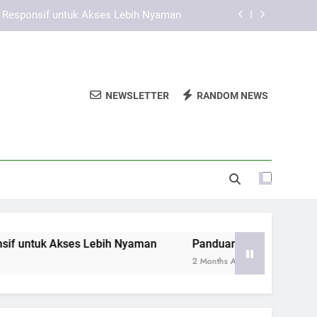
h Responsif untuk Akses Lebih Nyaman
winslot agar Tidak Salah Mengisi Data
n Hal Penting yang Perlu Diperhatikan
NEWSLETTER
RANDOM NEWS
ternatif melalui Mobile dan Desktop
h Responsif untuk Akses Lebih Nyaman
et Vet Food Tips. Sumber Terpercaya Untuk Pemilik Hewan.
winslot agar Tidak Salah Mengisi Data
n Hal Penting yang Perlu Diperhatikan
kses Lebih Nyaman
Panduan Daftar Edwinslot agar Tida
2 Months Ago