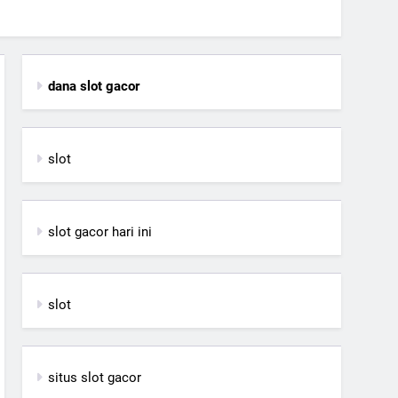
dana slot gacor
slot
slot gacor hari ini
slot
situs slot gacor