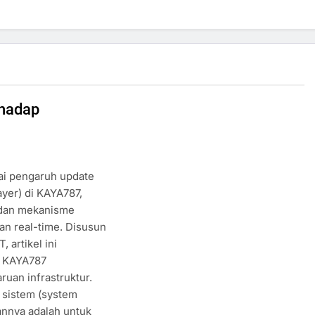
rhadap
ai pengaruh update
ayer) di KAYA787,
, dan mekanisme
an real-time. Disusun
 artikel ini
a KAYA787
uan infrastruktur.
 sistem (system
annya adalah untuk