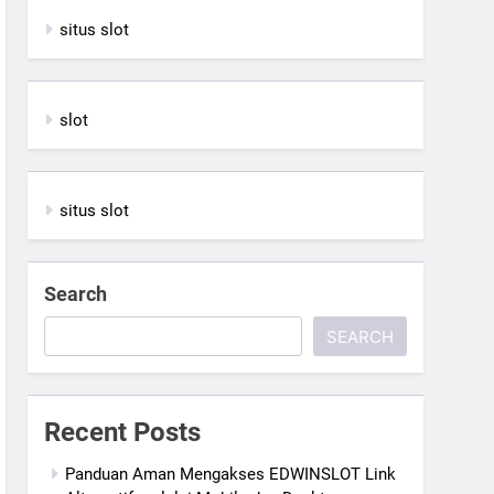
situs slot
slot
situs slot
Search
SEARCH
Recent Posts
Panduan Aman Mengakses EDWINSLOT Link