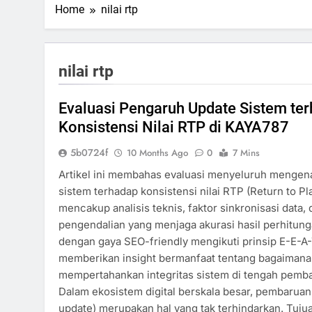
Home
nilai rtp
nilai rtp
Evaluasi Pengaruh Update Sistem te
Konsistensi Nilai RTP di KAYA787
5b0724f
10 Months Ago
0
7 Mins
Artikel ini membahas evaluasi menyeluruh mengen
sistem terhadap konsistensi nilai RTP (Return to Pl
mencakup analisis teknis, faktor sinkronisasi data
pengendalian yang menjaga akurasi hasil perhitung
dengan gaya SEO-friendly mengikuti prinsip E-E-A-T,
memberikan insight bermanfaat tentang bagaiman
mempertahankan integritas sistem di tengah pembar
Dalam ekosistem digital berskala besar, pembaruan
update) merupakan hal yang tak terhindarkan. Tuju