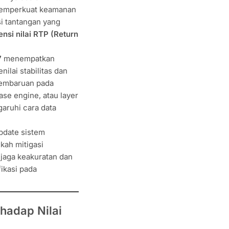
memperkuat keamanan
si tantangan yang
ensi nilai RTP (Return
7
menempatkan
ilai stabilitas dan
pembaruan pada
ase engine, atau layer
aruhi cara data
update sistem
kah mitigasi
njaga keakuratan dan
ikasi pada
hadap Nilai