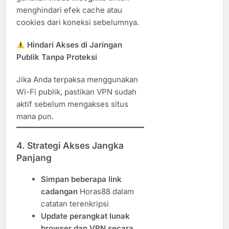
menghindari efek cache atau
cookies dari koneksi sebelumnya.
Hindari Akses di Jaringan
Publik Tanpa Proteksi
Jika Anda terpaksa menggunakan
Wi-Fi publik, pastikan VPN sudah
aktif sebelum mengakses situs
mana pun.
4. Strategi Akses Jangka
Panjang
Simpan beberapa link
cadangan
Horas88 dalam
catatan terenkripsi
Update perangkat lunak
browser dan VPN secara