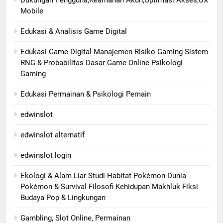
Dukungan Pengguna,Keamanan Akun,Optimasi Akses,UX
Mobile
Edukasi & Analisis Game Digital
Edukasi Game Digital Manajemen Risiko Gaming Sistem
RNG & Probabilitas Dasar Game Online Psikologi
Gaming
Edukasi Permainan & Psikologi Pemain
edwinslot
edwinslot alternatif
edwinslot login
Ekologi & Alam Liar Studi Habitat Pokémon Dunia
Pokémon & Survival Filosofi Kehidupan Makhluk Fiksi
Budaya Pop & Lingkungan
Gambling, Slot Online, Permainan