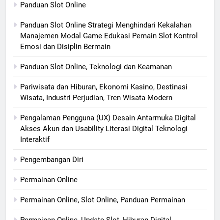
Panduan Slot Online
Panduan Slot Online Strategi Menghindari Kekalahan
Manajemen Modal Game Edukasi Pemain Slot Kontrol
Emosi dan Disiplin Bermain
Panduan Slot Online, Teknologi dan Keamanan
Pariwisata dan Hiburan, Ekonomi Kasino, Destinasi
Wisata, Industri Perjudian, Tren Wisata Modern
Pengalaman Pengguna (UX) Desain Antarmuka Digital
Akses Akun dan Usability Literasi Digital Teknologi
Interaktif
Pengembangan Diri
Permainan Online
Permainan Online, Slot Online, Panduan Permainan