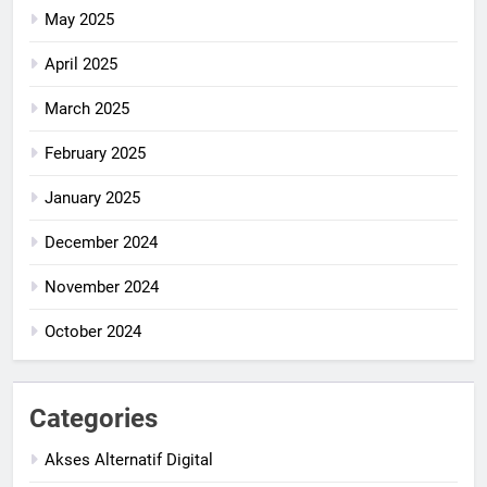
May 2025
April 2025
March 2025
February 2025
January 2025
December 2024
November 2024
October 2024
Categories
Akses Alternatif Digital