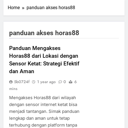
Home
panduan akses horas88
panduan akses horas88
Panduan Mengakses
Horas88 dari Lokasi dengan
Sensor Ketat: Strategi Efektif
dan Aman
5b0724f
1 year ago
0
6
mins
Mengakses Horas88 dari wilayah
dengan sensor internet ketat bisa
menjadi tantangan. Simak panduan
lengkap dan aman untuk tetap
terhubung dengan platform tanpa