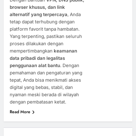
browser khusus, dan link
alternatif yang terpercaya
, Anda
tetap dapat terhubung dengan
platform favorit tanpa hambatan.
Yang terpenting, pastikan seluruh
proses dilakukan dengan
mempertimbangkan
keamanan
data pribadi dan legalitas
penggunaan alat bantu
. Dengan
pemahaman dan pengaturan yang
tepat, Anda bisa menikmati akses
digital yang bebas, stabil, dan
nyaman meski berada di wilayah
dengan pembatasan ketat.
Read More