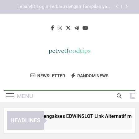
Skip
Panduan Daftar Edwinslot agar Tidak Salah
to
Mengisi Data
content
Panduan Daftar Lebah4D dan Hal Penting yang
Perlu Diperhatikan
Panduan Aman Mengakses EDWINSLOT Link
Alternatif melalui Mobile dan Desktop
Lebah4D Login Terbaru dengan Tampilan yang
Lebih Responsif untuk Akses Lebih Nyaman
Panduan Daftar Edwinslot agar Tidak Salah
Mengisi Data
Pet Vet Food
Pelajari Tentang Nutrisi Dan Kesehatan
Panduan Daftar Lebah4D dan Hal Penting yang
NEWSLETTER
RANDOM NEWS
Tips
Perlu Diperhatikan
Hewan Peliharaan Anda Dengan Pet Vet
Food Tips. Sumber Terpercaya Untuk
MENU
Pemilik Hewan.
nduan Aman Mengakses EDWINSLOT Link Alternatif melalui M
HEADLINES
Month Ago