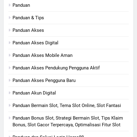
Panduan
Panduan & Tips
Panduan Akses
Panduan Akses Digital
Panduan Akses Mobile Aman
Panduan Akses Pendukung Pengguna Aktif
Panduan Akses Pengguna Baru
Panduan Akun Digital
Panduan Bermain Slot, Tema Slot Online, Slot Fantasi
Panduan Bonus Slot, Strategi Bermain Slot, Tips Klaim
Bonus, Slot Gacor Terpercaya, Optimalisasi Fitur Slot