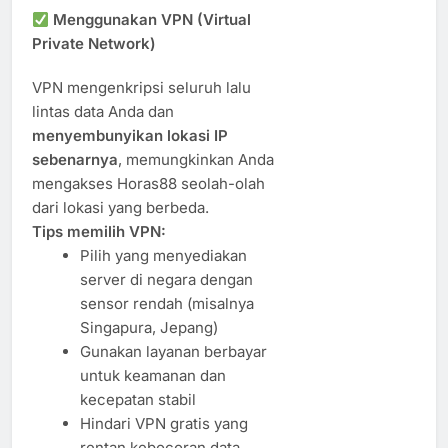
Menggunakan VPN (Virtual
Private Network)
VPN mengenkripsi seluruh lalu
lintas data Anda dan
menyembunyikan lokasi IP
sebenarnya
, memungkinkan Anda
mengakses Horas88 seolah-olah
dari lokasi yang berbeda.
Tips memilih VPN:
Pilih yang menyediakan
server di negara dengan
sensor rendah (misalnya
Singapura, Jepang)
Gunakan layanan berbayar
untuk keamanan dan
kecepatan stabil
Hindari VPN gratis yang
rentan kebocoran data