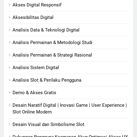
Akses Digital Responsif
Aksesibilitas Digital
Analisis Data & Teknologi Digital
Analisis Permainan & Metodologi Studi
Analisis Permainan & Strategi Rasional
Analisis Sistem Digital
Analisis Slot & Perilaku Pengguna
Demo & Akses Gratis
Desain Naratif Digital | Inovasi Game | User Experience |
Slot Online Modern
Desain Visual dan Simbolisme Slot