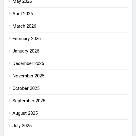
May 2026
April 2026
March 2026
February 2026
January 2026
December 2025
November 2025
October 2025
September 2025
August 2025
July 2025