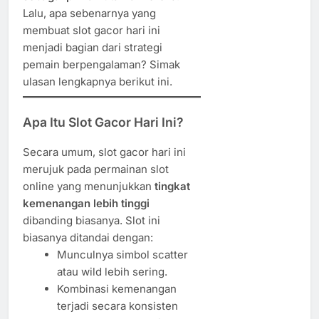
Lalu, apa sebenarnya yang
membuat slot gacor hari ini
menjadi bagian dari strategi
pemain berpengalaman? Simak
ulasan lengkapnya berikut ini.
Apa Itu Slot Gacor Hari Ini?
Secara umum, slot gacor hari ini
merujuk pada permainan slot
online yang menunjukkan
tingkat
kemenangan lebih tinggi
dibanding biasanya. Slot ini
biasanya ditandai dengan:
Munculnya simbol scatter
atau wild lebih sering.
Kombinasi kemenangan
terjadi secara konsisten