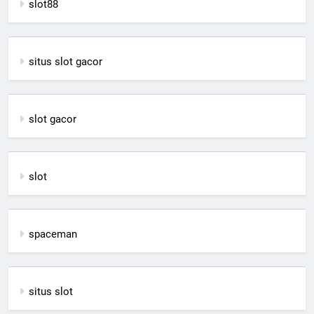
slot88
situs slot gacor
slot gacor
slot
spaceman
situs slot