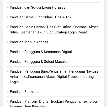
Panduan dan Solusi Login Horas88
Panduan Game, Slot Online, Tips & Trik
Panduan Login Harian, Tips Slot Online, Optimasi Akses
Situs, Keamanan Akun Slot, Strategi Login Cepat
Panduan Mobile Access
Panduan Pengguna & Keamanan Digital
Panduan Pengguna & Solusi Masalah
Panduan Pengguna Baru,Pengalaman Pengguna,Navigasi
Antarmuka,Keamanan Akses Digital,Troubleshooting
Login
Panduan Permainan
Panduan Platform Digital, Edukasi Pengguna, Teknologi
Internet, User Experience