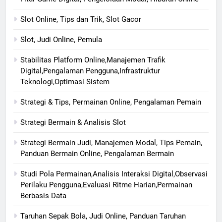
Slot Online, Tips dan Trik, Slot Gacor
Slot, Judi Online, Pemula
Stabilitas Platform Online,Manajemen Trafik
Digital,Pengalaman Pengguna,Infrastruktur
Teknologi,Optimasi Sistem
Strategi & Tips, Permainan Online, Pengalaman Pemain
Strategi Bermain & Analisis Slot
Strategi Bermain Judi, Manajemen Modal, Tips Pemain,
Panduan Bermain Online, Pengalaman Bermain
Studi Pola Permainan,Analisis Interaksi Digital,Observasi
Perilaku Pengguna,Evaluasi Ritme Harian,Permainan
Berbasis Data
Taruhan Sepak Bola, Judi Online, Panduan Taruhan