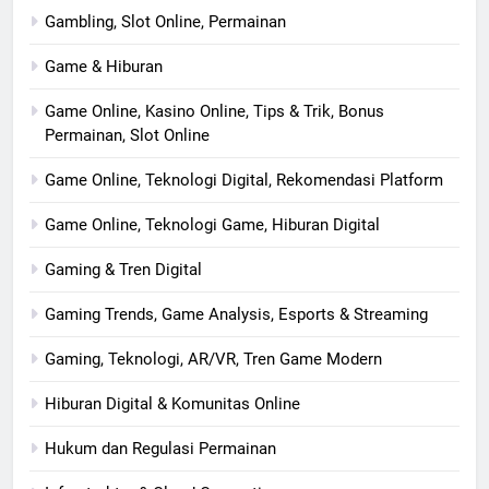
Gambling, Slot Online, Permainan
Game & Hiburan
Game Online, Kasino Online, Tips & Trik, Bonus
Permainan, Slot Online
Game Online, Teknologi Digital, Rekomendasi Platform
Game Online, Teknologi Game, Hiburan Digital
Gaming & Tren Digital
Gaming Trends, Game Analysis, Esports & Streaming
Gaming, Teknologi, AR/VR, Tren Game Modern
Hiburan Digital & Komunitas Online
Hukum dan Regulasi Permainan