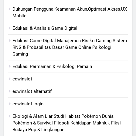
Dukungan Pengguna,Keamanan Akun,Optimasi Akses,UX
Mobile
Edukasi & Analisis Game Digital
Edukasi Game Digital Manajemen Risiko Gaming Sistem
RNG & Probabilitas Dasar Game Online Psikologi
Gaming
Edukasi Permainan & Psikologi Pemain
edwinslot
edwinslot alternatif
edwinslot login
Ekologi & Alam Liar Studi Habitat Pokémon Dunia
Pokémon & Survival Filosofi Kehidupan Makhluk Fiksi
Budaya Pop & Lingkungan