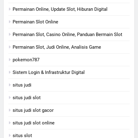
Permainan Online, Update Slot, Hiburan Digital
Permainan Slot Online
Permainan Slot, Casino Online, Panduan Bermain Slot
Permainan Slot, Judi Online, Analisis Game
pokemon787
Sistem Login & Infrastruktur Digital
situs judi
situs judi slot
situs judi slot gacor
situs judi slot online
situs slot