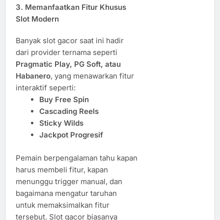
3.
Memanfaatkan Fitur Khusus
Slot Modern
Banyak slot gacor saat ini hadir
dari provider ternama seperti
Pragmatic Play, PG Soft, atau
Habanero
, yang menawarkan fitur
interaktif seperti:
Buy Free Spin
Cascading Reels
Sticky Wilds
Jackpot Progresif
Pemain berpengalaman tahu kapan
harus membeli fitur, kapan
menunggu trigger manual, dan
bagaimana mengatur taruhan
untuk memaksimalkan fitur
tersebut. Slot gacor biasanya