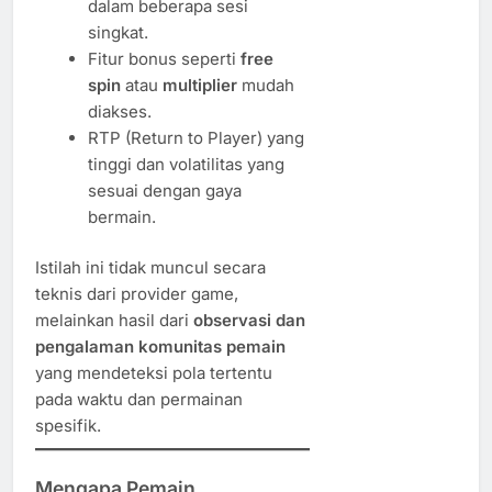
dalam beberapa sesi
singkat.
Fitur bonus seperti
free
spin
atau
multiplier
mudah
diakses.
RTP (Return to Player) yang
tinggi dan volatilitas yang
sesuai dengan gaya
bermain.
Istilah ini tidak muncul secara
teknis dari provider game,
melainkan hasil dari
observasi dan
pengalaman komunitas pemain
yang mendeteksi pola tertentu
pada waktu dan permainan
spesifik.
Mengapa Pemain