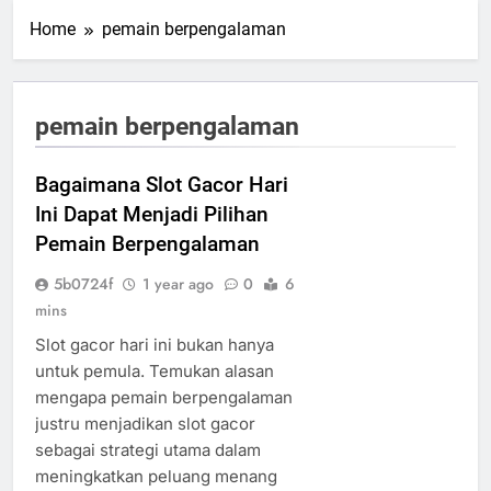
Home
pemain berpengalaman
pemain berpengalaman
Bagaimana Slot Gacor Hari
Ini Dapat Menjadi Pilihan
Pemain Berpengalaman
5b0724f
1 year ago
0
6
mins
Slot gacor hari ini bukan hanya
untuk pemula. Temukan alasan
mengapa pemain berpengalaman
justru menjadikan slot gacor
sebagai strategi utama dalam
meningkatkan peluang menang