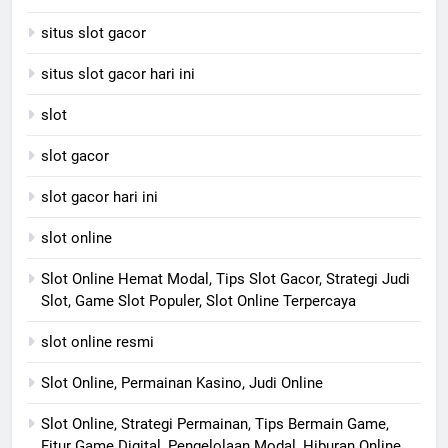
situs slot gacor
situs slot gacor hari ini
slot
slot gacor
slot gacor hari ini
slot online
Slot Online Hemat Modal, Tips Slot Gacor, Strategi Judi
Slot, Game Slot Populer, Slot Online Terpercaya
slot online resmi
Slot Online, Permainan Kasino, Judi Online
Slot Online, Strategi Permainan, Tips Bermain Game,
Fitur Game Digital, Pengelolaan Modal, Hiburan Online