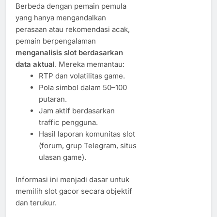
Berbeda dengan pemain pemula
yang hanya mengandalkan
perasaan atau rekomendasi acak,
pemain berpengalaman
menganalisis slot berdasarkan
data aktual
. Mereka memantau:
RTP dan volatilitas game.
Pola simbol dalam 50–100
putaran.
Jam aktif berdasarkan
traffic pengguna.
Hasil laporan komunitas slot
(forum, grup Telegram, situs
ulasan game).
Informasi ini menjadi dasar untuk
memilih slot gacor secara objektif
dan terukur.