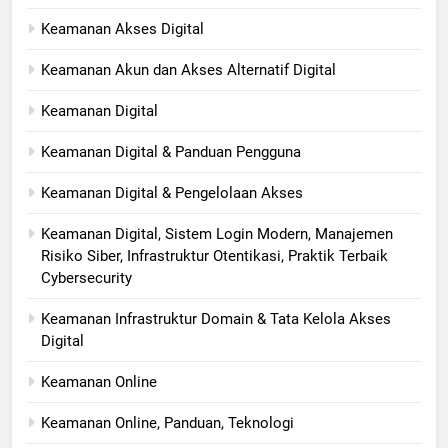
Keamanan Akses Digital
Keamanan Akun dan Akses Alternatif Digital
Keamanan Digital
Keamanan Digital & Panduan Pengguna
Keamanan Digital & Pengelolaan Akses
Keamanan Digital, Sistem Login Modern, Manajemen
Risiko Siber, Infrastruktur Otentikasi, Praktik Terbaik
Cybersecurity
Keamanan Infrastruktur Domain & Tata Kelola Akses
Digital
Keamanan Online
Keamanan Online, Panduan, Teknologi