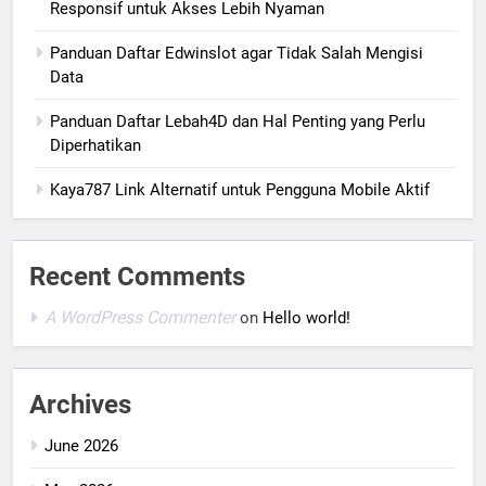
Responsif untuk Akses Lebih Nyaman
Panduan Daftar Edwinslot agar Tidak Salah Mengisi
Data
Panduan Daftar Lebah4D dan Hal Penting yang Perlu
Diperhatikan
Kaya787 Link Alternatif untuk Pengguna Mobile Aktif
Recent Comments
A WordPress Commenter
on
Hello world!
Archives
June 2026