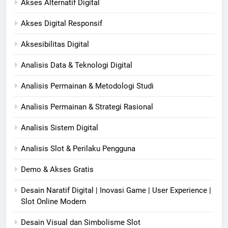
Akses Alternatif Digital
Akses Digital Responsif
Aksesibilitas Digital
Analisis Data & Teknologi Digital
Analisis Permainan & Metodologi Studi
Analisis Permainan & Strategi Rasional
Analisis Sistem Digital
Analisis Slot & Perilaku Pengguna
Demo & Akses Gratis
Desain Naratif Digital | Inovasi Game | User Experience |
Slot Online Modern
Desain Visual dan Simbolisme Slot