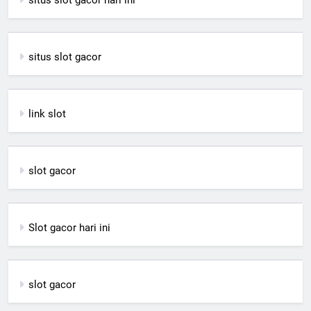
situs slot gacor
link slot
slot gacor
Slot gacor hari ini
slot gacor