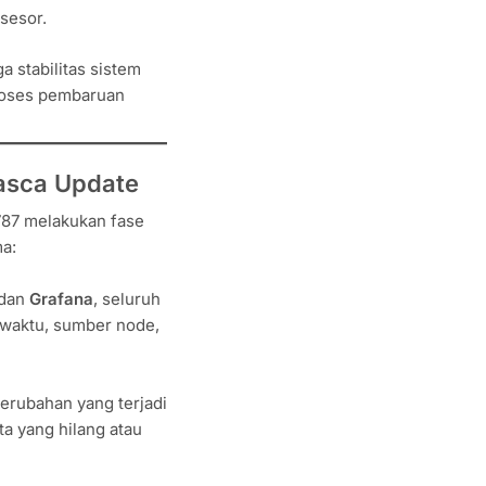
sesor.
stabilitas sistem
proses pembaruan
Pasca Update
787 melakukan fase
ma:
dan
Grafana
, seluruh
 waktu, sumber node,
perubahan yang terjadi
a yang hilang atau