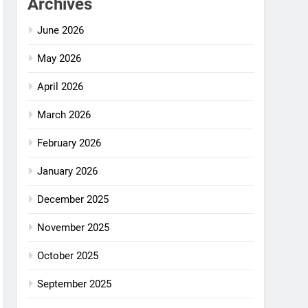
Archives
June 2026
May 2026
April 2026
March 2026
February 2026
January 2026
December 2025
November 2025
October 2025
September 2025