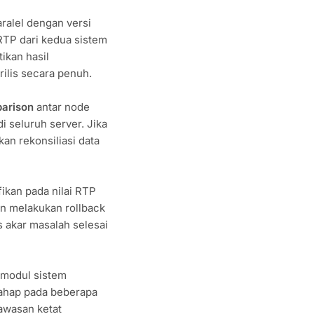
aralel dengan versi
RTP dari kedua sistem
ikan hasil
rilis secara penuh.
arison
antar node
i seluruh server. Jika
an rekonsiliasi data
ikan pada nilai RTP
kan melakukan rollback
s akar masalah selesai
 modul sistem
tahap pada beberapa
awasan ketat