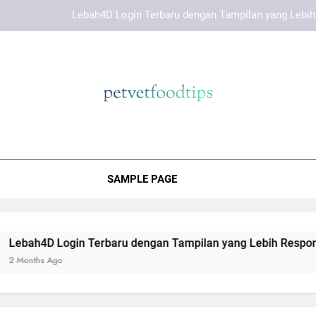
Lebah4D Login Terbaru dengan Tampilan yang Lebi
Panduan Daftar Ed
Panduan Daftar Lebah4D da
Panduan Aman Mengakses EDWINSLOT Link Al
 Vet Food Tips
Lebah4D Login Terbaru dengan Tampilan yang Lebi
Tentang Nutrisi Dan Kesehatan Hewan Peliharaan Anda Dengan P
Panduan Daftar Ed
SAMPLE PAGE
Panduan Daftar Lebah4D da
ogin Terbaru dengan Tampilan yang Lebih Responsif untuk A