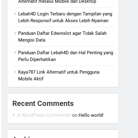
Alternatif melalui Mobile dan Desktop
Lebah4D Login Terbaru dengan Tampilan yang
Lebih Responsif untuk Akses Lebih Nyaman
Panduan Daftar Edwinslot agar Tidak Salah
Mengisi Data
Panduan Daftar Lebah4D dan Hal Penting yang
Perlu Diperhatikan
Kaya787 Link Alternatif untuk Pengguna
Mobile Aktif
Recent Comments
A WordPress Commenter
on
Hello world!