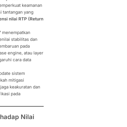
memperkuat keamanan
si tantangan yang
ensi nilai RTP (Return
7
menempatkan
ilai stabilitas dan
pembaruan pada
ase engine, atau layer
aruhi cara data
update sistem
kah mitigasi
njaga keakuratan dan
ikasi pada
hadap Nilai