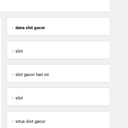
dana slot gacor
slot
slot gacor hari ini
slot
situs slot gacor