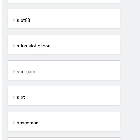
slot88
situs slot gacor
slot gacor
slot
spaceman