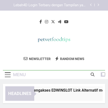
Skip
Panduan Daftar Edwinslot agar Tidak Salah
to
Mengisi Data
content
Panduan Daftar Lebah4D dan Hal Penting yang
Perlu Diperhatikan
Panduan Aman Mengakses EDWINSLOT Link
Alternatif melalui Mobile dan Desktop
Lebah4D Login Terbaru dengan Tampilan yang
Lebih Responsif untuk Akses Lebih Nyaman
Panduan Daftar Edwinslot agar Tidak Salah
Mengisi Data
Pet Vet Food
Pelajari Tentang Nutrisi Dan Kesehatan
Panduan Daftar Lebah4D dan Hal Penting yang
NEWSLETTER
RANDOM NEWS
Tips
Perlu Diperhatikan
Hewan Peliharaan Anda Dengan Pet Vet
Food Tips. Sumber Terpercaya Untuk
MENU
Pemilik Hewan.
anduan Aman Mengakses EDWINSLOT Link Alternatif melalui 
HEADLINES
 Month Ago