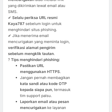
yang dikirimkan lewat email atau
SMS.
✔
Selalu periksa URL resmi
Kaya787
sebelum login untuk
menghindari situs phishing.
✔ Jika menerima email
mencurigakan yang meminta login,
verifikasi alamat pengirim
sebelum mengklik tautan
.
?
Tips menghindari phishing:
Pastikan URL
menggunakan HTTPS
.
Jangan pernah membagikan
kata sandi atau kode OTP
kepada siapa pun
, termasuk
tim support palsu.
Laporkan email atau pesan
mencurigakan
ke layanan