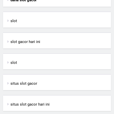
dana slot gacor
slot
slot gacor hari ini
slot
situs slot gacor
situs slot gacor hari ini