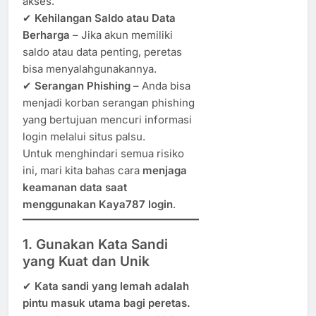
akses.
✔
Kehilangan Saldo atau Data
Berharga
– Jika akun memiliki
saldo atau data penting, peretas
bisa menyalahgunakannya.
✔
Serangan Phishing
– Anda bisa
menjadi korban serangan phishing
yang bertujuan mencuri informasi
login melalui situs palsu.
Untuk menghindari semua risiko
ini, mari kita bahas cara
menjaga
keamanan data saat
menggunakan Kaya787 login
.
1. Gunakan Kata Sandi
yang Kuat dan Unik
✔
Kata sandi yang lemah adalah
pintu masuk utama bagi peretas.