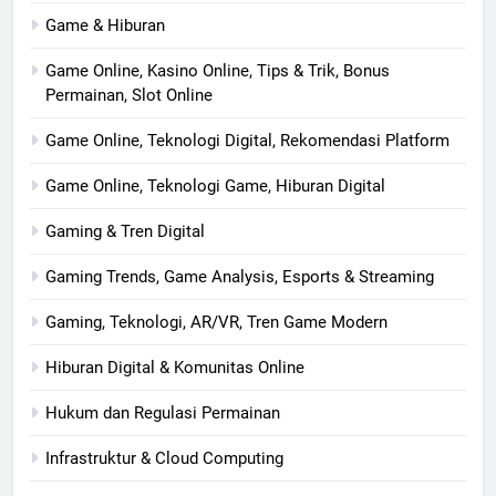
Game & Hiburan
Game Online, Kasino Online, Tips & Trik, Bonus
Permainan, Slot Online
Game Online, Teknologi Digital, Rekomendasi Platform
Game Online, Teknologi Game, Hiburan Digital
Gaming & Tren Digital
Gaming Trends, Game Analysis, Esports & Streaming
Gaming, Teknologi, AR/VR, Tren Game Modern
Hiburan Digital & Komunitas Online
Hukum dan Regulasi Permainan
Infrastruktur & Cloud Computing