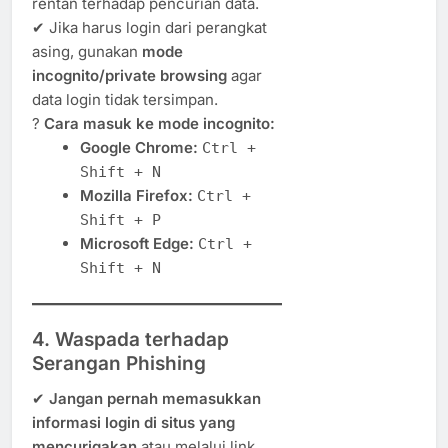
rentan terhadap pencurian data.
✔ Jika harus login dari perangkat
asing, gunakan
mode
incognito/private browsing
agar
data login tidak tersimpan.
?
Cara masuk ke mode incognito:
Google Chrome:
Ctrl +
Shift + N
Mozilla Firefox:
Ctrl +
Shift + P
Microsoft Edge:
Ctrl +
Shift + N
4. Waspada terhadap
Serangan Phishing
✔
Jangan pernah memasukkan
informasi login di situs yang
mencurigakan
atau melalui link