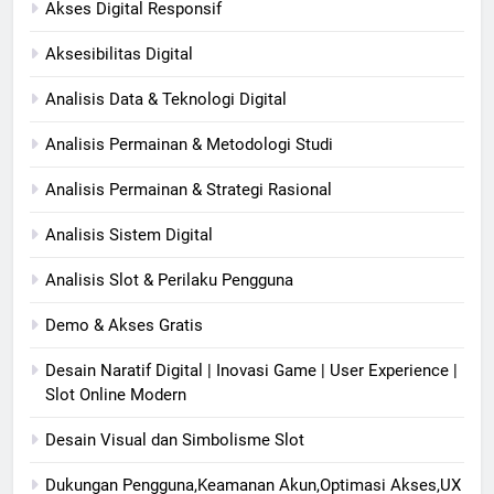
Akses Digital Responsif
Aksesibilitas Digital
Analisis Data & Teknologi Digital
Analisis Permainan & Metodologi Studi
Analisis Permainan & Strategi Rasional
Analisis Sistem Digital
Analisis Slot & Perilaku Pengguna
Demo & Akses Gratis
Desain Naratif Digital | Inovasi Game | User Experience |
Slot Online Modern
Desain Visual dan Simbolisme Slot
Dukungan Pengguna,Keamanan Akun,Optimasi Akses,UX