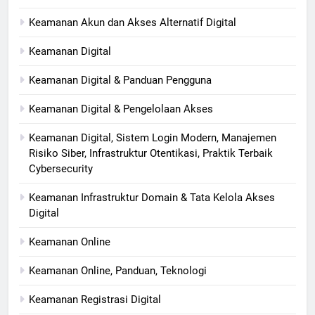
Keamanan Akun dan Akses Alternatif Digital
Keamanan Digital
Keamanan Digital & Panduan Pengguna
Keamanan Digital & Pengelolaan Akses
Keamanan Digital, Sistem Login Modern, Manajemen
Risiko Siber, Infrastruktur Otentikasi, Praktik Terbaik
Cybersecurity
Keamanan Infrastruktur Domain & Tata Kelola Akses
Digital
Keamanan Online
Keamanan Online, Panduan, Teknologi
Keamanan Registrasi Digital