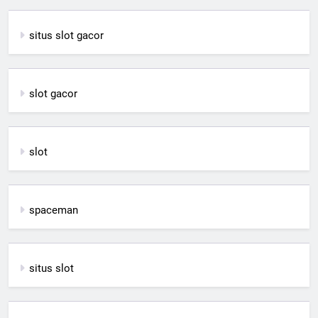
situs slot gacor
slot gacor
slot
spaceman
situs slot