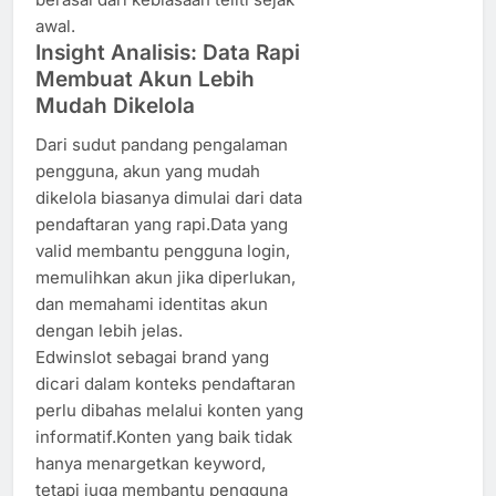
awal.
Insight Analisis: Data Rapi
Membuat Akun Lebih
Mudah Dikelola
Dari sudut pandang pengalaman
pengguna, akun yang mudah
dikelola biasanya dimulai dari data
pendaftaran yang rapi.Data yang
valid membantu pengguna login,
memulihkan akun jika diperlukan,
dan memahami identitas akun
dengan lebih jelas.
Edwinslot sebagai brand yang
dicari dalam konteks pendaftaran
perlu dibahas melalui konten yang
informatif.Konten yang baik tidak
hanya menargetkan keyword,
tetapi juga membantu pengguna