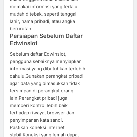
memakai informasi yang terlalu
mudah ditebak, seperti tanggal
lahir, nama pribadi, atau angka
berurutan.
Persiapan Sebelum Daftar
Edwinslot
Sebelum daftar Edwinslot,
pengguna sebaiknya menyiapkan
informasi yang dibutuhkan terlebih
dahulu.Gunakan perangkat pribadi
agar data yang dimasukkan tidak
tersimpan di perangkat orang
lain.Perangkat pribadi juga
memberi kontrol lebih baik
terhadap riwayat browser dan
penyimpanan kata sandi.
Pastikan koneksi internet
stabil.Koneksi yang lemah dapat