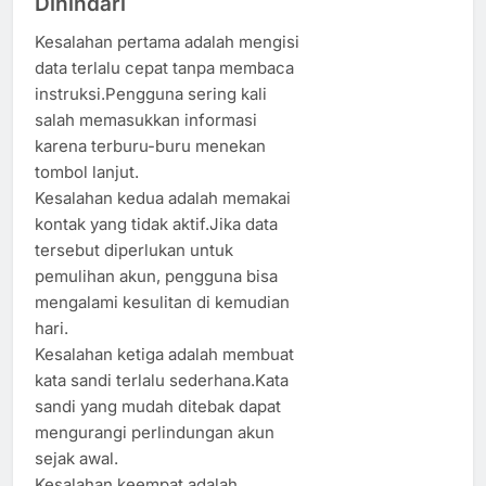
Dihindari
Kesalahan pertama adalah mengisi
data terlalu cepat tanpa membaca
instruksi.Pengguna sering kali
salah memasukkan informasi
karena terburu-buru menekan
tombol lanjut.
Kesalahan kedua adalah memakai
kontak yang tidak aktif.Jika data
tersebut diperlukan untuk
pemulihan akun, pengguna bisa
mengalami kesulitan di kemudian
hari.
Kesalahan ketiga adalah membuat
kata sandi terlalu sederhana.Kata
sandi yang mudah ditebak dapat
mengurangi perlindungan akun
sejak awal.
Kesalahan keempat adalah