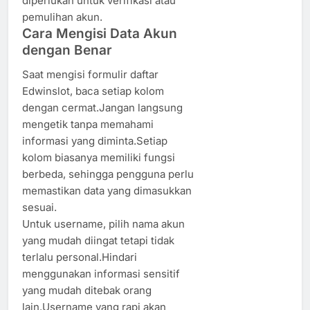
diperlukan untuk verifikasi atau
pemulihan akun.
Cara Mengisi Data Akun
dengan Benar
Saat mengisi formulir daftar
Edwinslot, baca setiap kolom
dengan cermat.Jangan langsung
mengetik tanpa memahami
informasi yang diminta.Setiap
kolom biasanya memiliki fungsi
berbeda, sehingga pengguna perlu
memastikan data yang dimasukkan
sesuai.
Untuk username, pilih nama akun
yang mudah diingat tetapi tidak
terlalu personal.Hindari
menggunakan informasi sensitif
yang mudah ditebak orang
lain.Username yang rapi akan