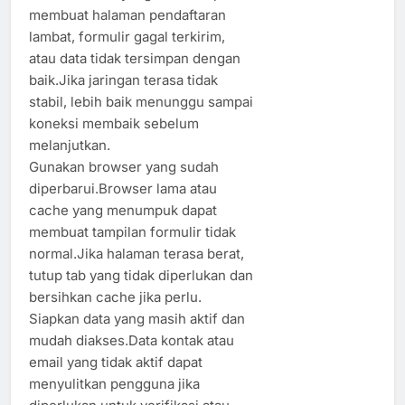
membuat halaman pendaftaran
lambat, formulir gagal terkirim,
atau data tidak tersimpan dengan
baik.Jika jaringan terasa tidak
stabil, lebih baik menunggu sampai
koneksi membaik sebelum
melanjutkan.
Gunakan browser yang sudah
diperbarui.Browser lama atau
cache yang menumpuk dapat
membuat tampilan formulir tidak
normal.Jika halaman terasa berat,
tutup tab yang tidak diperlukan dan
bersihkan cache jika perlu.
Siapkan data yang masih aktif dan
mudah diakses.Data kontak atau
email yang tidak aktif dapat
menyulitkan pengguna jika