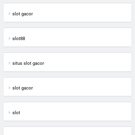
slot gacor
slot88
situs slot gacor
slot gacor
slot