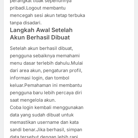
perangkat tidak sepenuhnya
pribadi.Logout membantu
mencegah sesi akun tetap terbuka
tanpa disadari.
Langkah Awal Setelah
Akun Berhasil Dibuat
Setelah akun berhasil dibuat,
pengguna sebaiknya memahami
menu dasar terlebih dahulu.Mulai
dari area akun, pengaturan profil,
informasi login, dan tombol
keluar.Pemahaman ini membantu
pengguna baru lebih percaya diri
saat mengelola akun.
Coba login kembali menggunakan
data yang sudah dibuat untuk
memastikan username dan kata
sandi benar.Jika berhasil, simpan
data tersebut dengan lebih rapi