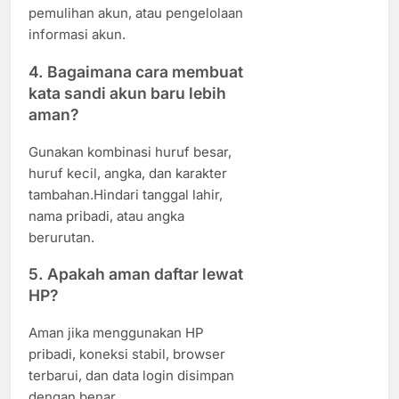
pemulihan akun, atau pengelolaan
informasi akun.
4. Bagaimana cara membuat
kata sandi akun baru lebih
aman?
Gunakan kombinasi huruf besar,
huruf kecil, angka, dan karakter
tambahan.Hindari tanggal lahir,
nama pribadi, atau angka
berurutan.
5. Apakah aman daftar lewat
HP?
Aman jika menggunakan HP
pribadi, koneksi stabil, browser
terbarui, dan data login disimpan
dengan benar.