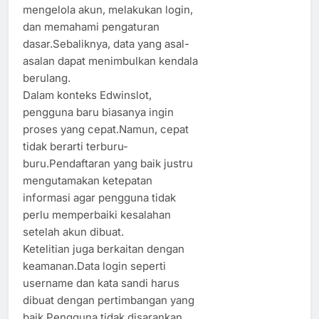
mengelola akun, melakukan login,
dan memahami pengaturan
dasar.Sebaliknya, data yang asal-
asalan dapat menimbulkan kendala
berulang.
Dalam konteks Edwinslot,
pengguna baru biasanya ingin
proses yang cepat.Namun, cepat
tidak berarti terburu-
buru.Pendaftaran yang baik justru
mengutamakan ketepatan
informasi agar pengguna tidak
perlu memperbaiki kesalahan
setelah akun dibuat.
Ketelitian juga berkaitan dengan
keamanan.Data login seperti
username dan kata sandi harus
dibuat dengan pertimbangan yang
baik.Pengguna tidak disarankan