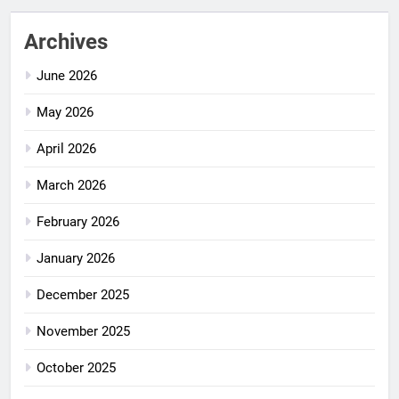
Archives
June 2026
May 2026
April 2026
March 2026
February 2026
January 2026
December 2025
November 2025
October 2025