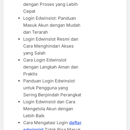
dengan Proses yang Lebih
Cepat
Login Edwinslot: Panduan
Masuk Akun dengan Mudah
dan Terarah
Login Edwinslot Resmi dan
Cara Menghindari Akses
yang Salah
Cara Login Edwinslot
dengan Langkah Aman dan
Praktis
Panduan Login Edwinslot
untuk Pengguna yang
Sering Berpindah Perangkat
Login Edwinslot dan Cara
Mengelola Akun dengan
Lebih Baik
Cara Mengatasi Login
daftar
edwinslot
Tidak Bisa Masuk