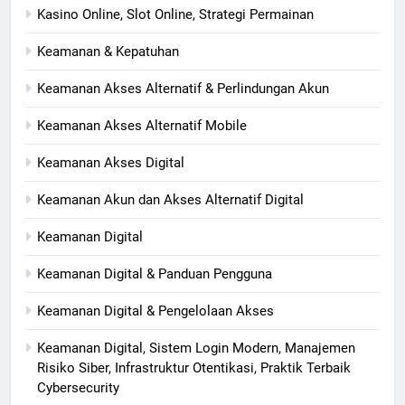
Kasino Online, Slot Online, Strategi Permainan
Keamanan & Kepatuhan
Keamanan Akses Alternatif & Perlindungan Akun
Keamanan Akses Alternatif Mobile
Keamanan Akses Digital
Keamanan Akun dan Akses Alternatif Digital
Keamanan Digital
Keamanan Digital & Panduan Pengguna
Keamanan Digital & Pengelolaan Akses
Keamanan Digital, Sistem Login Modern, Manajemen
Risiko Siber, Infrastruktur Otentikasi, Praktik Terbaik
Cybersecurity