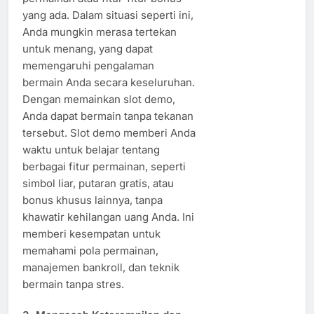
yang ada. Dalam situasi seperti ini,
Anda mungkin merasa tertekan
untuk menang, yang dapat
memengaruhi pengalaman
bermain Anda secara keseluruhan.
Dengan memainkan slot demo,
Anda dapat bermain tanpa tekanan
tersebut. Slot demo memberi Anda
waktu untuk belajar tentang
berbagai fitur permainan, seperti
simbol liar, putaran gratis, atau
bonus khusus lainnya, tanpa
khawatir kehilangan uang Anda. Ini
memberi kesempatan untuk
memahami pola permainan,
manajemen bankroll, dan teknik
bermain tanpa stres.