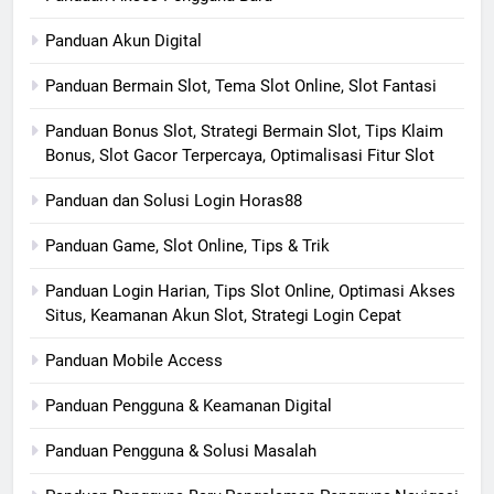
Panduan Akun Digital
Panduan Bermain Slot, Tema Slot Online, Slot Fantasi
Panduan Bonus Slot, Strategi Bermain Slot, Tips Klaim
Bonus, Slot Gacor Terpercaya, Optimalisasi Fitur Slot
Panduan dan Solusi Login Horas88
Panduan Game, Slot Online, Tips & Trik
Panduan Login Harian, Tips Slot Online, Optimasi Akses
Situs, Keamanan Akun Slot, Strategi Login Cepat
Panduan Mobile Access
Panduan Pengguna & Keamanan Digital
Panduan Pengguna & Solusi Masalah