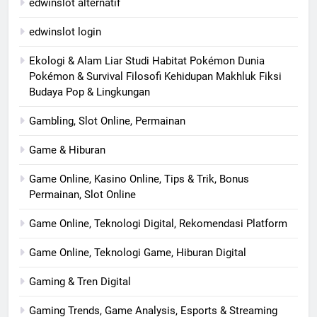
edwinslot alternatif
edwinslot login
Ekologi & Alam Liar Studi Habitat Pokémon Dunia
Pokémon & Survival Filosofi Kehidupan Makhluk Fiksi
Budaya Pop & Lingkungan
Gambling, Slot Online, Permainan
Game & Hiburan
Game Online, Kasino Online, Tips & Trik, Bonus
Permainan, Slot Online
Game Online, Teknologi Digital, Rekomendasi Platform
Game Online, Teknologi Game, Hiburan Digital
Gaming & Tren Digital
Gaming Trends, Game Analysis, Esports & Streaming