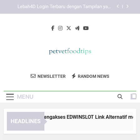
Skip
Panduan Daftar Edwinslot agar Tidak Salah
to
Mengisi Data
content
Panduan Daftar Lebah4D dan Hal Penting yang
Perlu Diperhatikan
Panduan Aman Mengakses EDWINSLOT Link
Alternatif melalui Mobile dan Desktop
Lebah4D Login Terbaru dengan Tampilan yang
Lebih Responsif untuk Akses Lebih Nyaman
Panduan Daftar Edwinslot agar Tidak Salah
Mengisi Data
Pet Vet Food
Pelajari Tentang Nutrisi Dan Kesehatan
Panduan Daftar Lebah4D dan Hal Penting yang
NEWSLETTER
RANDOM NEWS
Tips
Perlu Diperhatikan
Hewan Peliharaan Anda Dengan Pet Vet
Food Tips. Sumber Terpercaya Untuk
MENU
Pemilik Hewan.
nduan Aman Mengakses EDWINSLOT Link Alternatif melalui M
HEADLINES
Month Ago