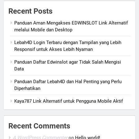
Recent Posts
Panduan Aman Mengakses EDWINSLOT Link Alternatif
melalui Mobile dan Desktop
Lebah4D Login Terbaru dengan Tampilan yang Lebih
Responsif untuk Akses Lebih Nyaman
Panduan Daftar Edwinslot agar Tidak Salah Mengisi
Data
Panduan Daftar Lebah4D dan Hal Penting yang Perlu
Diperhatikan
Kaya787 Link Alternatif untuk Pengguna Mobile Aktif
Recent Comments
A WordPress Commenter
on
Hello world!