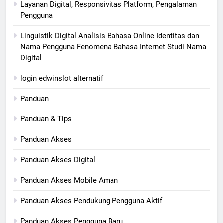
Layanan Digital, Responsivitas Platform, Pengalaman
Pengguna
Linguistik Digital Analisis Bahasa Online Identitas dan
Nama Pengguna Fenomena Bahasa Internet Studi Nama
Digital
login edwinslot alternatif
Panduan
Panduan & Tips
Panduan Akses
Panduan Akses Digital
Panduan Akses Mobile Aman
Panduan Akses Pendukung Pengguna Aktif
Panduan Akses Pengguna Baru