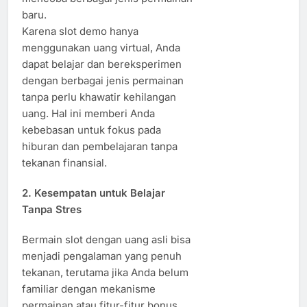
baru.
Karena slot demo hanya
menggunakan uang virtual, Anda
dapat belajar dan bereksperimen
dengan berbagai jenis permainan
tanpa perlu khawatir kehilangan
uang. Hal ini memberi Anda
kebebasan untuk fokus pada
hiburan dan pembelajaran tanpa
tekanan finansial.
2.
Kesempatan untuk Belajar
Tanpa Stres
Bermain slot dengan uang asli bisa
menjadi pengalaman yang penuh
tekanan, terutama jika Anda belum
familiar dengan mekanisme
permainan atau fitur-fitur bonus