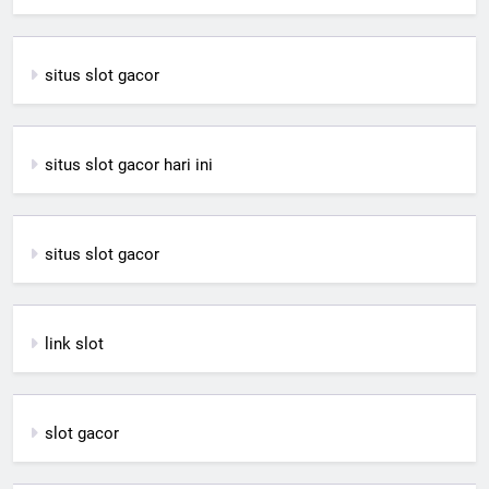
situs slot gacor
situs slot gacor hari ini
situs slot gacor
link slot
slot gacor