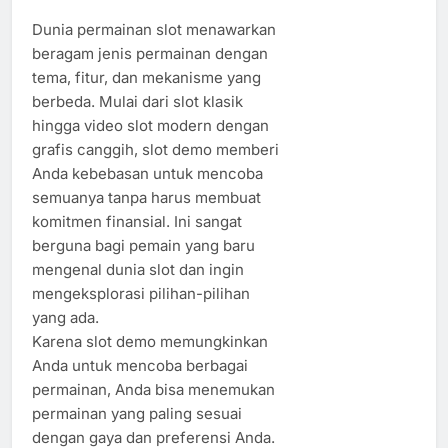
Dunia permainan slot menawarkan
beragam jenis permainan dengan
tema, fitur, dan mekanisme yang
berbeda. Mulai dari slot klasik
hingga video slot modern dengan
grafis canggih, slot demo memberi
Anda kebebasan untuk mencoba
semuanya tanpa harus membuat
komitmen finansial. Ini sangat
berguna bagi pemain yang baru
mengenal dunia slot dan ingin
mengeksplorasi pilihan-pilihan
yang ada.
Karena slot demo memungkinkan
Anda untuk mencoba berbagai
permainan, Anda bisa menemukan
permainan yang paling sesuai
dengan gaya dan preferensi Anda.