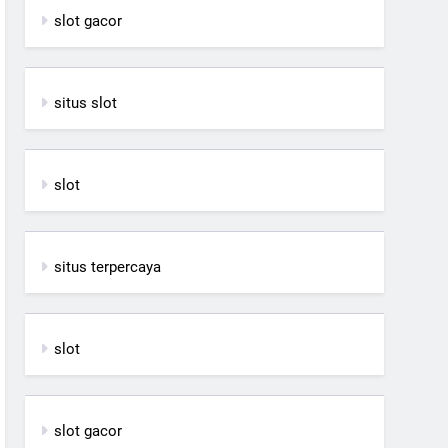
slot gacor
situs slot
slot
situs terpercaya
slot
slot gacor