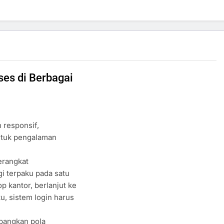
es di Berbagai
 responsif,
ntuk pengalaman
erangkat
gi terpaku pada satu
op kantor, berlanjut ke
tu, sistem login harus
angkan pola