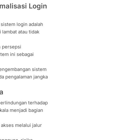
malisasi Login
, sistem login adalah
 lambat atau tidak
 persepsi
tem ini sebagai
pengembangan sistem
pada pengalaman jangka
a
Perlindungan terhadap
kala menjadi bagian
akses melalui jalur