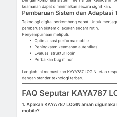
Dengan kombinasi sistem internal dan kesadaran p
keamanan dapat diminimalkan secara signifikan.
Pembaruan Sistem dan Adaptasi 
Teknologi digital berkembang cepat. Untuk menjaga
pembaruan sistem dilakukan secara rutin.
Penyempurnaan meliputi:
Optimalisasi performa mobile
Peningkatan keamanan autentikasi
Evaluasi struktur login
Perbaikan bug minor
Langkah ini memastikan KAYA787 LOGIN tetap resp
dengan standar teknologi terbaru.
FAQ Seputar KAYA787 L
1. Apakah KAYA787 LOGIN aman digunakan
mobile?