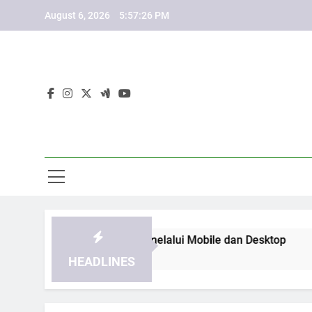
Skip
August 6, 2026
5:57:27 PM
to
content
Pet
Pelajari 
ink Alternatif melalui Mobile dan Desktop
Lebah4D L
2 Months Ago
HEADLINES