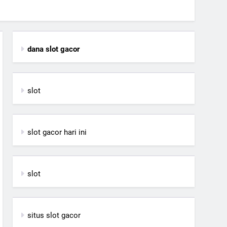
dana slot gacor
slot
slot gacor hari ini
slot
situs slot gacor