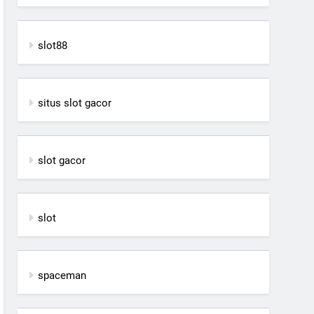
slot88
situs slot gacor
slot gacor
slot
spaceman