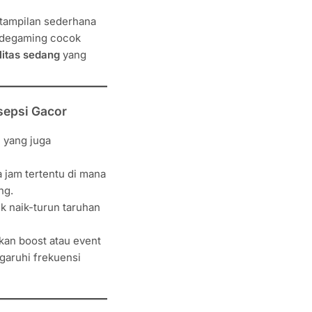
i tampilan sederhana
adegaming cocok
ilitas sedang
yang
sepsi Gacor
n yang juga
jam tertentu di mana
ng.
 naik-turun taruhan
an boost atau event
garuhi frekuensi