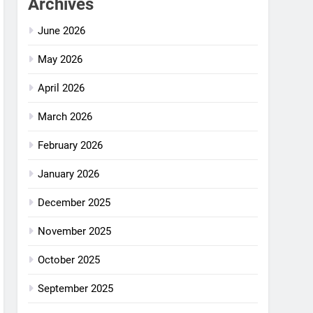
Archives
June 2026
May 2026
April 2026
March 2026
February 2026
January 2026
December 2025
November 2025
October 2025
September 2025