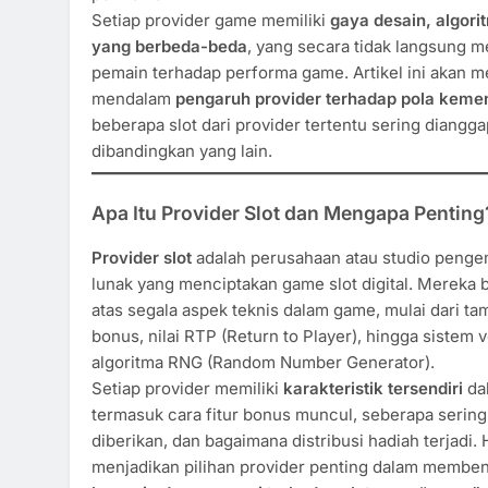
Setiap provider game memiliki
gaya desain, algori
yang berbeda-beda
, yang secara tidak langsung 
pemain terhadap performa game. Artikel ini akan 
mendalam
pengaruh provider terhadap pola kem
beberapa slot dari provider tertentu sering diangga
dibandingkan yang lain.
Apa Itu Provider Slot dan Mengapa Penting
Provider slot
adalah perusahaan atau studio peng
lunak yang menciptakan game slot digital. Mereka
atas segala aspek teknis dalam game, mulai dari tamp
bonus, nilai RTP (Return to Player), hingga sistem vo
algoritma RNG (Random Number Generator).
Setiap provider memiliki
karakteristik tersendiri
da
termasuk cara fitur bonus muncul, seberapa seri
diberikan, dan bagaimana distribusi hadiah terjadi. 
menjadikan pilihan provider penting dalam membe