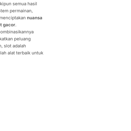
ipun semua hasil
stem permainan,
r menciptakan
nuansa
t gacor
.
gombinasikannya
katkan peluang
, slot adalah
h alat terbaik untuk