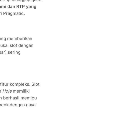
hami dan RTP yang
ri Pragmatic.
rung memberikan
ukai slot dengan
ar) sering
fitur kompleks. Slot
he Hole
memiliki
in berhasil memicu
cocok dengan gaya