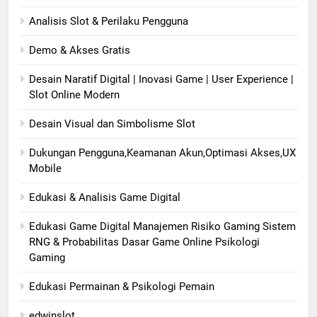
Analisis Slot & Perilaku Pengguna
Demo & Akses Gratis
Desain Naratif Digital | Inovasi Game | User Experience |
Slot Online Modern
Desain Visual dan Simbolisme Slot
Dukungan Pengguna,Keamanan Akun,Optimasi Akses,UX
Mobile
Edukasi & Analisis Game Digital
Edukasi Game Digital Manajemen Risiko Gaming Sistem
RNG & Probabilitas Dasar Game Online Psikologi
Gaming
Edukasi Permainan & Psikologi Pemain
edwinslot