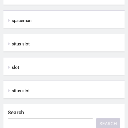
spaceman
situs slot
slot
situs slot
Search
SEARCH