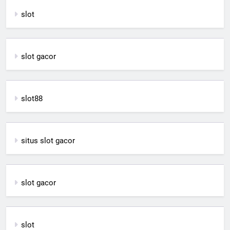
slot
slot gacor
slot88
situs slot gacor
slot gacor
slot