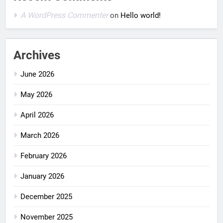
A WordPress Commenter
on
Hello world!
Archives
June 2026
May 2026
April 2026
March 2026
February 2026
January 2026
December 2025
November 2025