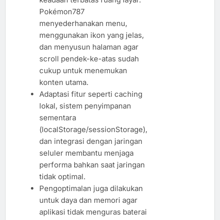
Pokémon787
menyederhanakan menu,
menggunakan ikon yang jelas,
dan menyusun halaman agar
scroll pendek-ke-atas sudah
cukup untuk menemukan
konten utama.
Adaptasi fitur seperti caching
lokal, sistem penyimpanan
sementara
(localStorage/sessionStorage),
dan integrasi dengan jaringan
seluler membantu menjaga
performa bahkan saat jaringan
tidak optimal.
Pengoptimalan juga dilakukan
untuk daya dan memori agar
aplikasi tidak menguras baterai