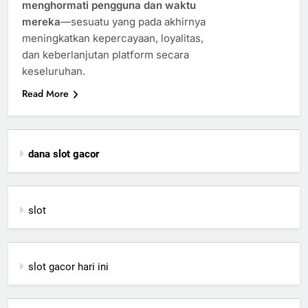
menghormati pengguna dan waktu
mereka
—sesuatu yang pada akhirnya
meningkatkan kepercayaan, loyalitas,
dan keberlanjutan platform secara
keseluruhan.
Read More
dana slot gacor
slot
slot gacor hari ini