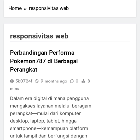
Home
responsivitas web
responsivitas web
Perbandingan Performa
Pokemon787 di Berbagai
Perangkat
5b0724f
9 months ago
0
8
mins
Dalam era digital di mana pengguna
mengakses layanan melalui beragam
perangkat—mulai dari komputer
desktop, laptop, tablet, hingga
smartphone—kemampuan platform
untuk tampil dan berfungsi dengan