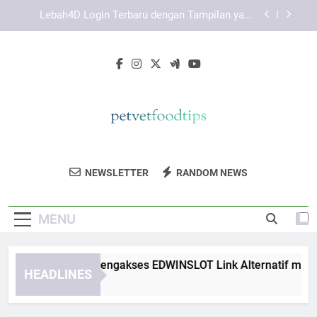
Skip
Panduan Daftar Edwinslot agar Tidak Salah
to
Mengisi Data
content
Panduan Daftar Lebah4D dan Hal Penting yang
Perlu Diperhatikan
Panduan Aman Mengakses EDWINSLOT Link
Alternatif melalui Mobile dan Desktop
Lebah4D Login Terbaru dengan Tampilan yang
Lebih Responsif untuk Akses Lebih Nyaman
Panduan Daftar Edwinslot agar Tidak Salah
Mengisi Data
Pet Vet Food
Pelajari Tentang Nutrisi Dan Kesehatan
Panduan Daftar Lebah4D dan Hal Penting yang
NEWSLETTER
RANDOM NEWS
Tips
Perlu Diperhatikan
Hewan Peliharaan Anda Dengan Pet Vet
Food Tips. Sumber Terpercaya Untuk
MENU
Pemilik Hewan.
nduan Aman Mengakses EDWINSLOT Link Alternatif melalui M
HEADLINES
Month Ago