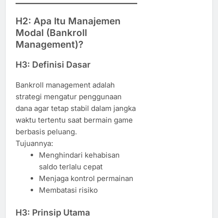
H2: Apa Itu Manajemen
Modal (Bankroll
Management)?
H3: Definisi Dasar
Bankroll management adalah
strategi mengatur penggunaan
dana agar tetap stabil dalam jangka
waktu tertentu saat bermain game
berbasis peluang.
Tujuannya:
Menghindari kehabisan
saldo terlalu cepat
Menjaga kontrol permainan
Membatasi risiko
H3: Prinsip Utama