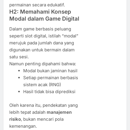
permainan secara edukatif.
H2: Memahami Konsep
Modal dalam Game Digital
Dalam game berbasis peluang
seperti slot digital, istilah “modal”
merujuk pada jumlah dana yang
digunakan untuk bermain dalam
satu sesi.
Namun penting dipahami bahwa:
Modal bukan jaminan hasil
Setiap permainan berbasis
sistem acak (RNG)
Hasil tidak bisa diprediksi
Oleh karena itu, pendekatan yang
lebih tepat adalah
manajemen
risiko
, bukan mencari pola
kemenangan.