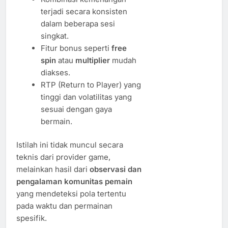
terjadi secara konsisten
dalam beberapa sesi
singkat.
Fitur bonus seperti
free
spin
atau
multiplier
mudah
diakses.
RTP (Return to Player) yang
tinggi dan volatilitas yang
sesuai dengan gaya
bermain.
Istilah ini tidak muncul secara
teknis dari provider game,
melainkan hasil dari
observasi dan
pengalaman komunitas pemain
yang mendeteksi pola tertentu
pada waktu dan permainan
spesifik.