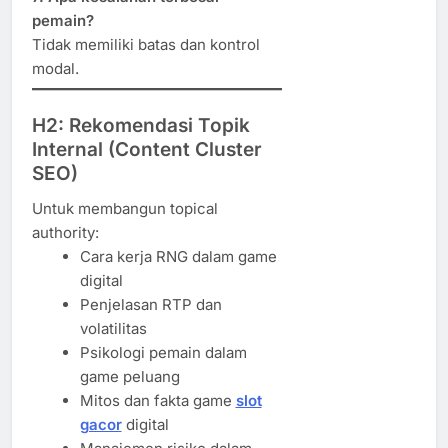
pemain?
Tidak memiliki batas dan kontrol
modal.
H2: Rekomendasi Topik
Internal (Content Cluster
SEO)
Untuk membangun topical
authority:
Cara kerja RNG dalam game
digital
Penjelasan RTP dan
volatilitas
Psikologi pemain dalam
game peluang
Mitos dan fakta game
slot
gacor
digital