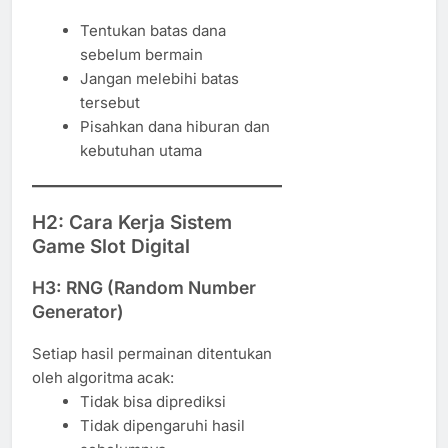
Tentukan batas dana
sebelum bermain
Jangan melebihi batas
tersebut
Pisahkan dana hiburan dan
kebutuhan utama
H2: Cara Kerja Sistem
Game Slot Digital
H3: RNG (Random Number
Generator)
Setiap hasil permainan ditentukan
oleh algoritma acak:
Tidak bisa diprediksi
Tidak dipengaruhi hasil