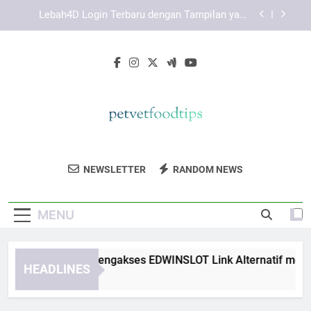
Skip
Panduan Daftar Edwinslot agar Tidak Salah
to
Mengisi Data
content
Panduan Daftar Lebah4D dan Hal Penting yang
Perlu Diperhatikan
Panduan Aman Mengakses EDWINSLOT Link
Alternatif melalui Mobile dan Desktop
Lebah4D Login Terbaru dengan Tampilan yang
Lebih Responsif untuk Akses Lebih Nyaman
Panduan Daftar Edwinslot agar Tidak Salah
Mengisi Data
Pet Vet Food
Pelajari Tentang Nutrisi Dan Kesehatan
Panduan Daftar Lebah4D dan Hal Penting yang
NEWSLETTER
RANDOM NEWS
Tips
Perlu Diperhatikan
Hewan Peliharaan Anda Dengan Pet Vet
Food Tips. Sumber Terpercaya Untuk
MENU
Pemilik Hewan.
nduan Aman Mengakses EDWINSLOT Link Alternatif melalui M
HEADLINES
Months Ago