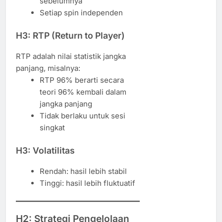
sebelumnya
Setiap spin independen
H3: RTP (Return to Player)
RTP adalah nilai statistik jangka
panjang, misalnya:
RTP 96% berarti secara
teori 96% kembali dalam
jangka panjang
Tidak berlaku untuk sesi
singkat
H3: Volatilitas
Rendah: hasil lebih stabil
Tinggi: hasil lebih fluktuatif
H2: Strategi Pengelolaan