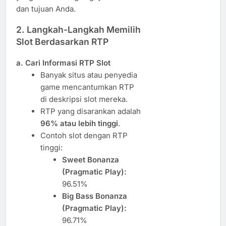
dan tujuan Anda.
2. Langkah-Langkah Memilih
Slot Berdasarkan RTP
a. Cari Informasi RTP Slot
Banyak situs atau penyedia
game mencantumkan RTP
di deskripsi slot mereka.
RTP yang disarankan adalah
96% atau lebih tinggi
.
Contoh slot dengan RTP
tinggi:
Sweet Bonanza
(Pragmatic Play):
96.51%
Big Bass Bonanza
(Pragmatic Play):
96.71%