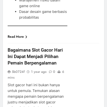
Manajemen risiko dalam
game online
Dasar desain game berbasis
probabilitas
Read More
Bagaimana Slot Gacor Hari
Ini Dapat Menjadi Pilihan
Pemain Berpengalaman
5b0724f
1 year ago
0
6
mins
Slot gacor hari ini bukan hanya
untuk pemula. Temukan alasan
mengapa pemain berpengalaman
justru menjadikan slot gacor