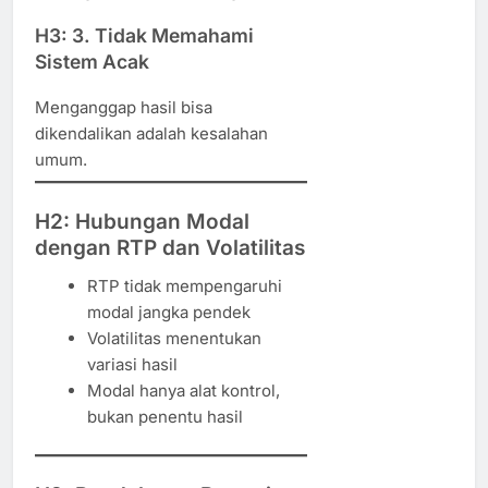
H3: 3. Tidak Memahami
Sistem Acak
Menganggap hasil bisa
dikendalikan adalah kesalahan
umum.
H2: Hubungan Modal
dengan RTP dan Volatilitas
RTP tidak mempengaruhi
modal jangka pendek
Volatilitas menentukan
variasi hasil
Modal hanya alat kontrol,
bukan penentu hasil