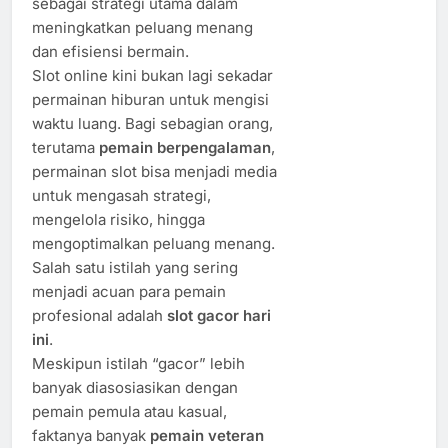
sebagai strategi utama dalam
meningkatkan peluang menang
dan efisiensi bermain.
Slot online kini bukan lagi sekadar
permainan hiburan untuk mengisi
waktu luang. Bagi sebagian orang,
terutama
pemain berpengalaman
,
permainan slot bisa menjadi media
untuk mengasah strategi,
mengelola risiko, hingga
mengoptimalkan peluang menang.
Salah satu istilah yang sering
menjadi acuan para pemain
profesional adalah
slot gacor hari
ini
.
Meskipun istilah “gacor” lebih
banyak diasosiasikan dengan
pemain pemula atau kasual,
faktanya banyak
pemain veteran