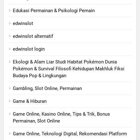
Edukasi Permainan & Psikologi Pemain
edwinslot
edwinslot alternatif
edwinslot login
Ekologi & Alam Liar Studi Habitat Pokémon Dunia
Pokémon & Survival Filosofi Kehidupan Makhluk Fiksi
Budaya Pop & Lingkungan
Gambling, Slot Online, Permainan
Game & Hiburan
Game Online, Kasino Online, Tips & Trik, Bonus
Permainan, Slot Online
Game Online, Teknologi Digital, Rekomendasi Platform