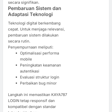
secara signifikan.
Pembaruan Sistem dan
Adaptasi Teknologi
Teknologi digital berkembang
cepat. Untuk menjaga relevansi,
pembaruan sistem dilakukan
secara rutin.
Penyempurnaan meliputi:
Optimalisasi performa
mobile
Peningkatan keamanan
autentikasi
Evaluasi struktur login
Perbaikan bug minor
Langkah ini memastikan KAYA787
LOGIN tetap responsif dan
kompatibel dengan standar