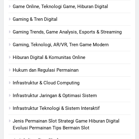
Game Online, Teknologi Game, Hiburan Digital
Gaming & Tren Digital
Gaming Trends, Game Analysis, Esports & Streaming
Gaming, Teknologi, AR/VR, Tren Game Modern
Hiburan Digital & Komunitas Online
Hukum dan Regulasi Permainan
Infrastruktur & Cloud Computing
Infrastruktur Jaringan & Optimasi Sistem
Infrastruktur Teknologi & Sistem Interaktif
Jenis Permainan Slot Strategi Game Hiburan Digital
Evolusi Permainan Tips Bermain Slot