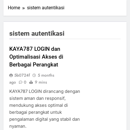
Home
sistem autentikasi
sistem autentikasi
KAYA787 LOGIN dan
Optimalisasi Akses di
Berbagai Perangkat
5b0724f
5 months
ago
0
9 mins
KAYA787 LOGIN dirancang dengan
sistem aman dan responsif,
mendukung akses optimal di
berbagai perangkat untuk
pengalaman digital yang stabil dan
nyaman.