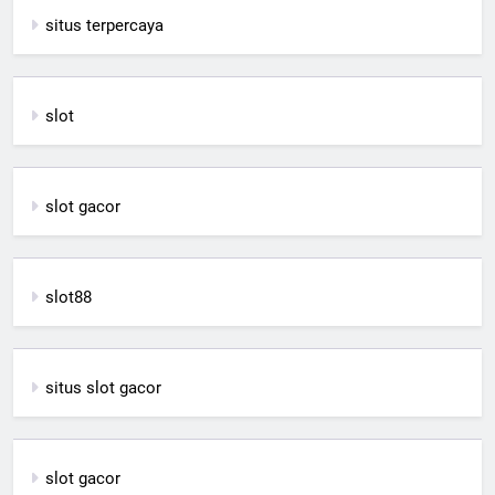
situs terpercaya
slot
slot gacor
slot88
situs slot gacor
slot gacor