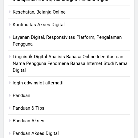
Kesehatan, Belanja Online
Kontinuitas Akses Digital
Layanan Digital, Responsivitas Platform, Pengalaman
Pengguna
Linguistik Digital Analisis Bahasa Online Identitas dan
Nama Pengguna Fenomena Bahasa Internet Studi Nama
Digital
login edwinslot alternatif
Panduan
Panduan & Tips
Panduan Akses
Panduan Akses Digital