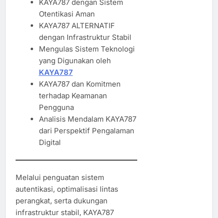
KAYA787 dengan Sistem
Otentikasi Aman
KAYA787 ALTERNATIF
dengan Infrastruktur Stabil
Mengulas Sistem Teknologi
yang Digunakan oleh
KAYA787
KAYA787 dan Komitmen
terhadap Keamanan
Pengguna
Analisis Mendalam KAYA787
dari Perspektif Pengalaman
Digital
Melalui penguatan sistem
autentikasi, optimalisasi lintas
perangkat, serta dukungan
infrastruktur stabil, KAYA787