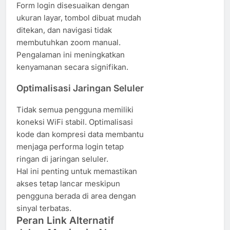
Form login disesuaikan dengan
ukuran layar, tombol dibuat mudah
ditekan, dan navigasi tidak
membutuhkan zoom manual.
Pengalaman ini meningkatkan
kenyamanan secara signifikan.
Optimalisasi Jaringan Seluler
Tidak semua pengguna memiliki
koneksi WiFi stabil. Optimalisasi
kode dan kompresi data membantu
menjaga performa login tetap
ringan di jaringan seluler.
Hal ini penting untuk memastikan
akses tetap lancar meskipun
pengguna berada di area dengan
sinyal terbatas.
Peran Link Alternatif