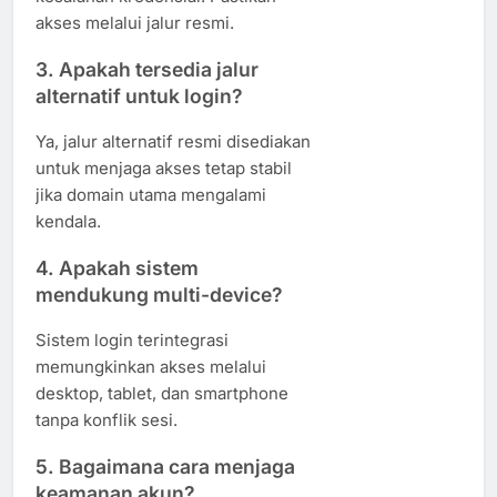
akses melalui jalur resmi.
3. Apakah tersedia jalur
alternatif untuk login?
Ya, jalur alternatif resmi disediakan
untuk menjaga akses tetap stabil
jika domain utama mengalami
kendala.
4. Apakah sistem
mendukung multi-device?
Sistem login terintegrasi
memungkinkan akses melalui
desktop, tablet, dan smartphone
tanpa konflik sesi.
5. Bagaimana cara menjaga
keamanan akun?