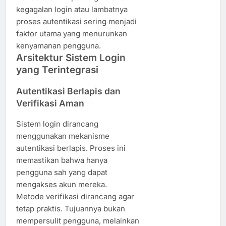
kegagalan login atau lambatnya
proses autentikasi sering menjadi
faktor utama yang menurunkan
kenyamanan pengguna.
Arsitektur Sistem Login
yang Terintegrasi
Autentikasi Berlapis dan
Verifikasi Aman
Sistem login dirancang
menggunakan mekanisme
autentikasi berlapis. Proses ini
memastikan bahwa hanya
pengguna sah yang dapat
mengakses akun mereka.
Metode verifikasi dirancang agar
tetap praktis. Tujuannya bukan
mempersulit pengguna, melainkan