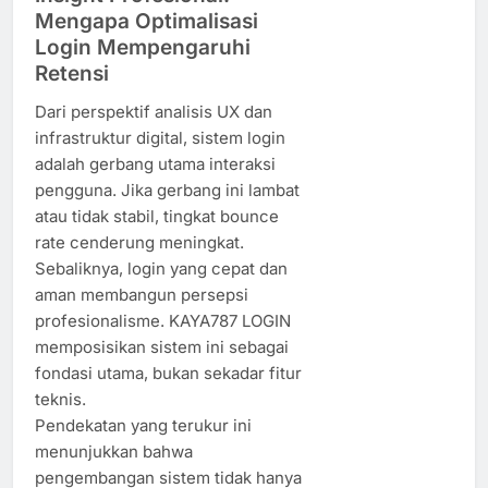
Mengapa Optimalisasi
Login Mempengaruhi
Retensi
Dari perspektif analisis UX dan
infrastruktur digital, sistem login
adalah gerbang utama interaksi
pengguna. Jika gerbang ini lambat
atau tidak stabil, tingkat bounce
rate cenderung meningkat.
Sebaliknya, login yang cepat dan
aman membangun persepsi
profesionalisme. KAYA787 LOGIN
memposisikan sistem ini sebagai
fondasi utama, bukan sekadar fitur
teknis.
Pendekatan yang terukur ini
menunjukkan bahwa
pengembangan sistem tidak hanya