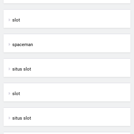
slot
spaceman
situs slot
slot
situs slot