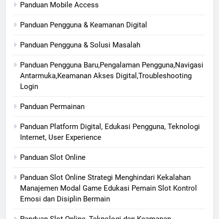
Panduan Mobile Access
Panduan Pengguna & Keamanan Digital
Panduan Pengguna & Solusi Masalah
Panduan Pengguna Baru,Pengalaman Pengguna,Navigasi
Antarmuka,Keamanan Akses Digital,Troubleshooting
Login
Panduan Permainan
Panduan Platform Digital, Edukasi Pengguna, Teknologi
Internet, User Experience
Panduan Slot Online
Panduan Slot Online Strategi Menghindari Kekalahan
Manajemen Modal Game Edukasi Pemain Slot Kontrol
Emosi dan Disiplin Bermain