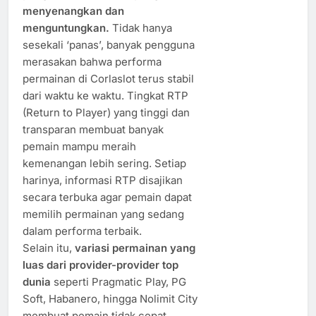
menyenangkan dan
menguntungkan.
Tidak hanya
sesekali ‘panas’, banyak pengguna
merasakan bahwa performa
permainan di Corlaslot terus stabil
dari waktu ke waktu. Tingkat RTP
(Return to Player) yang tinggi dan
transparan membuat banyak
pemain mampu meraih
kemenangan lebih sering. Setiap
harinya, informasi RTP disajikan
secara terbuka agar pemain dapat
memilih permainan yang sedang
dalam performa terbaik.
Selain itu,
variasi permainan yang
luas dari provider-provider top
dunia
seperti Pragmatic Play, PG
Soft, Habanero, hingga Nolimit City
membuat pemain tidak cepat