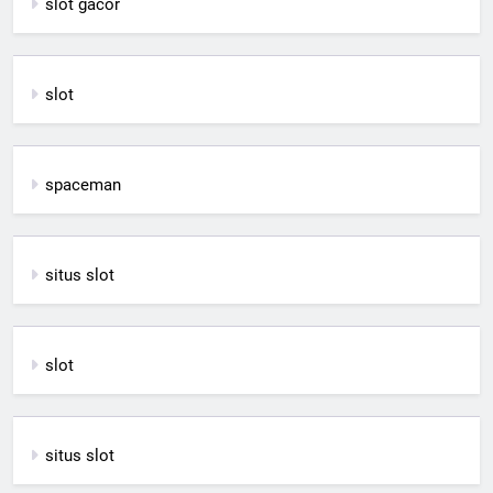
slot gacor
slot
spaceman
situs slot
slot
situs slot