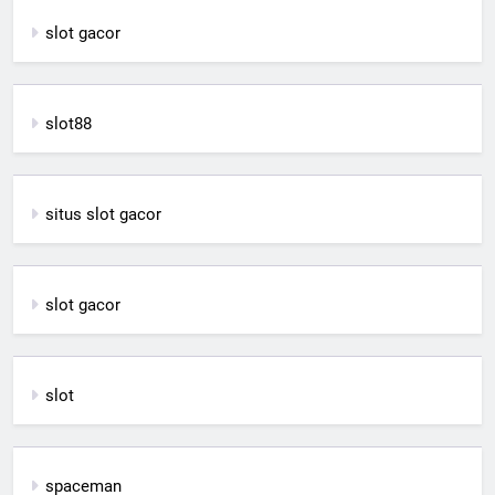
slot gacor
slot88
situs slot gacor
slot gacor
slot
spaceman