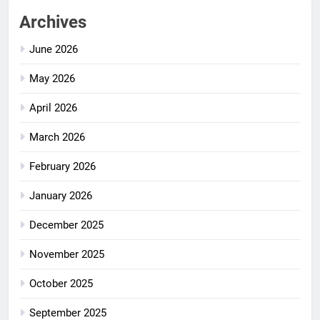
Archives
June 2026
May 2026
April 2026
March 2026
February 2026
January 2026
December 2025
November 2025
October 2025
September 2025