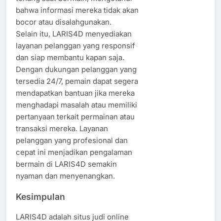
bahwa informasi mereka tidak akan
bocor atau disalahgunakan.
Selain itu, LARIS4D menyediakan
layanan pelanggan yang responsif
dan siap membantu kapan saja.
Dengan dukungan pelanggan yang
tersedia 24/7, pemain dapat segera
mendapatkan bantuan jika mereka
menghadapi masalah atau memiliki
pertanyaan terkait permainan atau
transaksi mereka. Layanan
pelanggan yang profesional dan
cepat ini menjadikan pengalaman
bermain di LARIS4D semakin
nyaman dan menyenangkan.
Kesimpulan
LARIS4D adalah situs judi online