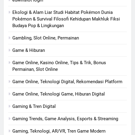
edwinslot login
Ekologi & Alam Liar Studi Habitat Pokémon Dunia
Pokémon & Survival Filosofi Kehidupan Makhluk Fiksi
Budaya Pop & Lingkungan
Gambling, Slot Online, Permainan
Game & Hiburan
Game Online, Kasino Online, Tips & Trik, Bonus
Permainan, Slot Online
Game Online, Teknologi Digital, Rekomendasi Platform
Game Online, Teknologi Game, Hiburan Digital
Gaming & Tren Digital
Gaming Trends, Game Analysis, Esports & Streaming
Gaming, Teknologi, AR/VR, Tren Game Modern