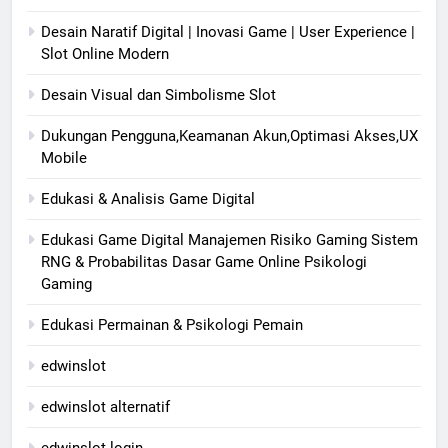
Desain Naratif Digital | Inovasi Game | User Experience |
Slot Online Modern
Desain Visual dan Simbolisme Slot
Dukungan Pengguna,Keamanan Akun,Optimasi Akses,UX
Mobile
Edukasi & Analisis Game Digital
Edukasi Game Digital Manajemen Risiko Gaming Sistem
RNG & Probabilitas Dasar Game Online Psikologi
Gaming
Edukasi Permainan & Psikologi Pemain
edwinslot
edwinslot alternatif