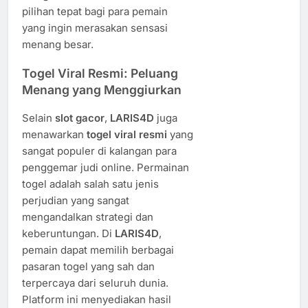
pilihan tepat bagi para pemain
yang ingin merasakan sensasi
menang besar.
Togel Viral Resmi: Peluang
Menang yang Menggiurkan
Selain
slot gacor
,
LARIS4D
juga
menawarkan
togel viral resmi
yang
sangat populer di kalangan para
penggemar judi online. Permainan
togel adalah salah satu jenis
perjudian yang sangat
mengandalkan strategi dan
keberuntungan. Di
LARIS4D
,
pemain dapat memilih berbagai
pasaran togel yang sah dan
terpercaya dari seluruh dunia.
Platform ini menyediakan hasil