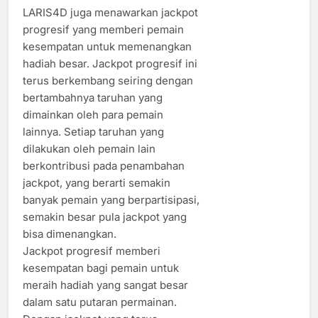
LARIS4D juga menawarkan jackpot
progresif yang memberi pemain
kesempatan untuk memenangkan
hadiah besar. Jackpot progresif ini
terus berkembang seiring dengan
bertambahnya taruhan yang
dimainkan oleh para pemain
lainnya. Setiap taruhan yang
dilakukan oleh pemain lain
berkontribusi pada penambahan
jackpot, yang berarti semakin
banyak pemain yang berpartisipasi,
semakin besar pula jackpot yang
bisa dimenangkan.
Jackpot progresif memberi
kesempatan bagi pemain untuk
meraih hadiah yang sangat besar
dalam satu putaran permainan.