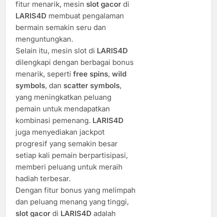
fitur menarik, mesin
slot gacor
di
LARIS4D
membuat pengalaman
bermain semakin seru dan
menguntungkan.
Selain itu, mesin slot di
LARIS4D
dilengkapi dengan berbagai bonus
menarik, seperti
free spins
,
wild
symbols
, dan
scatter symbols
,
yang meningkatkan peluang
pemain untuk mendapatkan
kombinasi pemenang.
LARIS4D
juga menyediakan jackpot
progresif yang semakin besar
setiap kali pemain berpartisipasi,
memberi peluang untuk meraih
hadiah terbesar.
Dengan fitur bonus yang melimpah
dan peluang menang yang tinggi,
slot gacor
di
LARIS4D
adalah