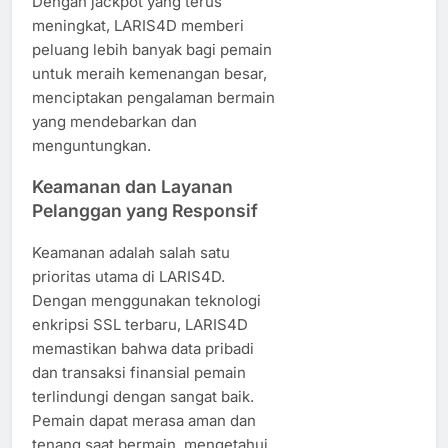
Dengan jackpot yang terus
meningkat, LARIS4D memberi
peluang lebih banyak bagi pemain
untuk meraih kemenangan besar,
menciptakan pengalaman bermain
yang mendebarkan dan
menguntungkan.
Keamanan dan Layanan
Pelanggan yang Responsif
Keamanan adalah salah satu
prioritas utama di LARIS4D.
Dengan menggunakan teknologi
enkripsi SSL terbaru, LARIS4D
memastikan bahwa data pribadi
dan transaksi finansial pemain
terlindungi dengan sangat baik.
Pemain dapat merasa aman dan
tenang saat bermain, mengetahui