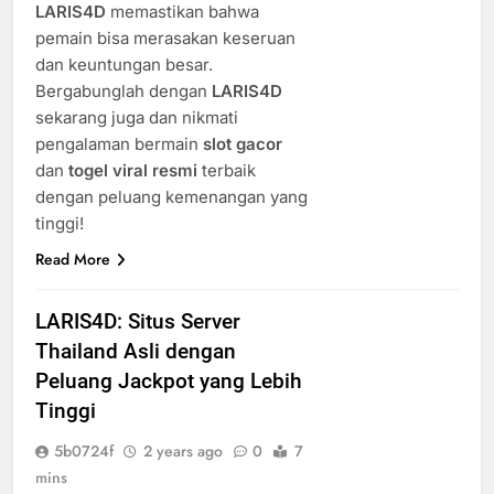
LARIS4D
memastikan bahwa
pemain bisa merasakan keseruan
dan keuntungan besar.
Bergabunglah dengan
LARIS4D
sekarang juga dan nikmati
pengalaman bermain
slot gacor
dan
togel viral resmi
terbaik
dengan peluang kemenangan yang
tinggi!
Read More
LARIS4D: Situs Server
Thailand Asli dengan
Peluang Jackpot yang Lebih
Tinggi
5b0724f
2 years ago
0
7
mins