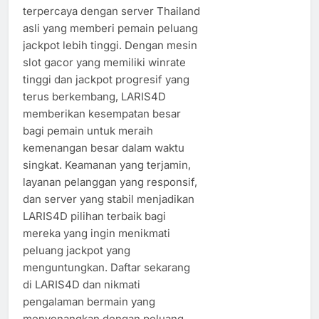
terpercaya dengan server Thailand
asli yang memberi pemain peluang
jackpot lebih tinggi. Dengan mesin
slot gacor yang memiliki winrate
tinggi dan jackpot progresif yang
terus berkembang, LARIS4D
memberikan kesempatan besar
bagi pemain untuk meraih
kemenangan besar dalam waktu
singkat. Keamanan yang terjamin,
layanan pelanggan yang responsif,
dan server yang stabil menjadikan
LARIS4D pilihan terbaik bagi
mereka yang ingin menikmati
peluang jackpot yang
menguntungkan. Daftar sekarang
di LARIS4D dan nikmati
pengalaman bermain yang
menyenangkan dengan peluang