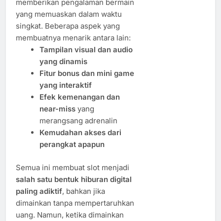
memberikan pengalaman bermain
yang memuaskan dalam waktu
singkat. Beberapa aspek yang
membuatnya menarik antara lain:
Tampilan visual dan audio
yang dinamis
Fitur bonus dan mini game
yang interaktif
Efek kemenangan dan
near-miss
yang
merangsang adrenalin
Kemudahan akses dari
perangkat apapun
Semua ini membuat slot menjadi
salah satu bentuk hiburan digital
paling adiktif
, bahkan jika
dimainkan tanpa mempertaruhkan
uang. Namun, ketika dimainkan