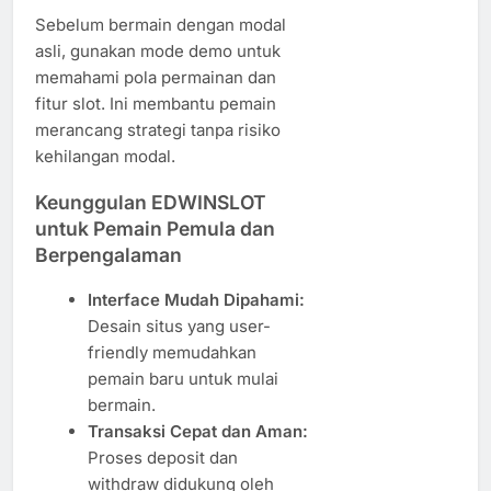
Sebelum bermain dengan modal
asli, gunakan mode demo untuk
memahami pola permainan dan
fitur slot. Ini membantu pemain
merancang strategi tanpa risiko
kehilangan modal.
Keunggulan EDWINSLOT
untuk Pemain Pemula dan
Berpengalaman
Interface Mudah Dipahami:
Desain situs yang user-
friendly memudahkan
pemain baru untuk mulai
bermain.
Transaksi Cepat dan Aman:
Proses deposit dan
withdraw didukung oleh