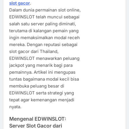
slot gacor
.
Dalam dunia permainan slot online,
EDWINSLOT telah muncul sebagai
salah satu server paling diminati,
terutama di kalangan pemain yang
ingin memaksimalkan modal receh
mereka. Dengan reputasi sebagai
slot gacor dari Thailand,
EDWINSLOT menawarkan peluang
jackpot yang menarik bagi para
pemainnya. Artikel ini mengupas
tuntas bagaimana modal kecil bisa
membuka peluang besar di
EDWINSLOT serta strategi yang
tepat agar kemenangan menjadi
nyata.
Mengenal EDWINSLOT:
Server Slot Gacor dari