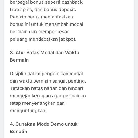
berbagai bonus seperti cashback,
free spins, dan bonus deposit.
Pemain harus memanfaatkan
bonus ini untuk menambah modal
bermain dan memperbesar
peluang mendapatkan jackpot.
3. Atur Batas Modal dan Waktu
Bermain
Disiplin dalam pengelolaan modal
dan waktu bermain sangat penting.
Tetapkan batas harian dan hindari
mengejar kerugian agar permainan
tetap menyenangkan dan
menguntungkan.
4. Gunakan Mode Demo untuk
Berlatih