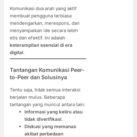
Komunikasi dua arah yang aktif
membuat pengguna terbiasa
mendengarkan, merespons, dan
menyampaikan ide secara lebih
etis dan efektif. Ini adalah
keterampilan esensial di era
digital
.
Tantangan Komunikasi Peer-
to-Peer dan Solusinya
Tentu saja, tidak semua interaksi
berjalan mulus. Beberapa
tantangan yang muncul antara lain:
Informasi yang keliru atau
tidak diverifikasi
.
Diskusi yang memanas
akibat perbedaan