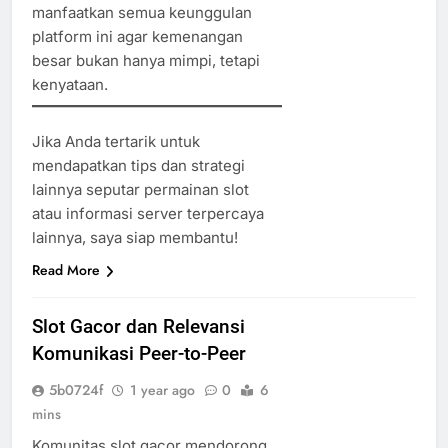
manfaatkan semua keunggulan
platform ini agar kemenangan
besar bukan hanya mimpi, tetapi
kenyataan.
Jika Anda tertarik untuk
mendapatkan tips dan strategi
lainnya seputar permainan slot
atau informasi server terpercaya
lainnya, saya siap membantu!
Read More
Slot Gacor dan Relevansi
Komunikasi Peer-to-Peer
5b0724f
1 year ago
0
6
mins
Komunitas slot gacor mendorong