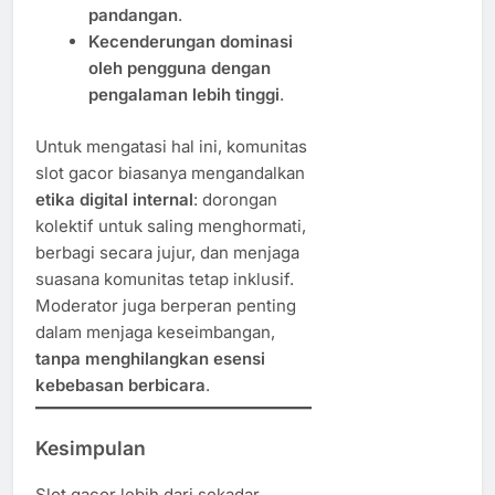
pandangan
.
Kecenderungan dominasi
oleh pengguna dengan
pengalaman lebih tinggi
.
Untuk mengatasi hal ini, komunitas
slot gacor biasanya mengandalkan
etika digital internal
: dorongan
kolektif untuk saling menghormati,
berbagi secara jujur, dan menjaga
suasana komunitas tetap inklusif.
Moderator juga berperan penting
dalam menjaga keseimbangan,
tanpa menghilangkan esensi
kebebasan berbicara
.
Kesimpulan
Slot gacor lebih dari sekadar