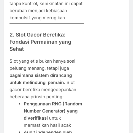
tanpa kontrol, kenikmatan ini dapat
berubah menjadi kebiasaan
kompulsif yang merugikan.
2. Slot Gacor Beretika:
Fondasi Permainan yang
Sehat
Slot yang etis bukan hanya soal
peluang menang, tetapi juga
bagaimana sistem dirancang
untuk melindungi pemain.
Slot
gacor beretika mengedepankan
beberapa prinsip penting:
Penggunaan RNG (Random
Number Generator) yang
diverifikasi
untuk
memastikan hasil acak
Audit independen oleh