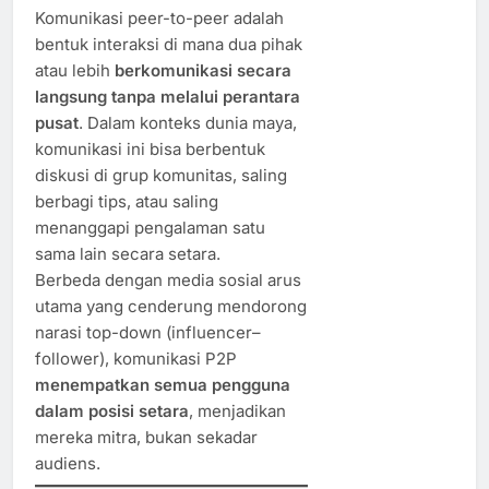
Komunikasi peer-to-peer adalah
bentuk interaksi di mana dua pihak
atau lebih
berkomunikasi secara
langsung tanpa melalui perantara
pusat
. Dalam konteks dunia maya,
komunikasi ini bisa berbentuk
diskusi di grup komunitas, saling
berbagi tips, atau saling
menanggapi pengalaman satu
sama lain secara setara.
Berbeda dengan media sosial arus
utama yang cenderung mendorong
narasi top-down (influencer–
follower), komunikasi P2P
menempatkan semua pengguna
dalam posisi setara
, menjadikan
mereka mitra, bukan sekadar
audiens.