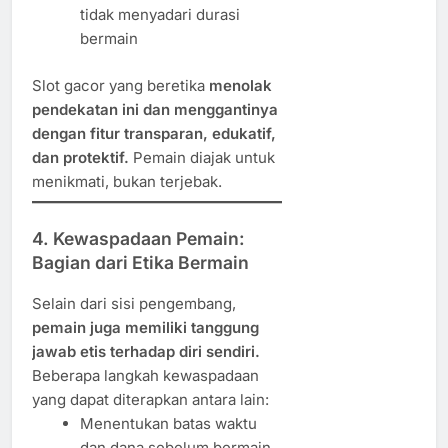
tidak menyadari durasi
bermain
Slot gacor yang beretika
menolak
pendekatan ini dan menggantinya
dengan fitur transparan, edukatif,
dan protektif.
Pemain diajak untuk
menikmati, bukan terjebak.
4. Kewaspadaan Pemain:
Bagian dari Etika Bermain
Selain dari sisi pengembang,
pemain juga memiliki tanggung
jawab etis terhadap diri sendiri.
Beberapa langkah kewaspadaan
yang dapat diterapkan antara lain:
Menentukan batas waktu
dan dana sebelum bermain