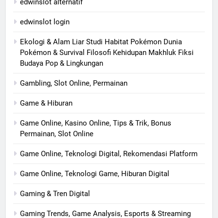
edwinslot alternatif
edwinslot login
Ekologi & Alam Liar Studi Habitat Pokémon Dunia
Pokémon & Survival Filosofi Kehidupan Makhluk Fiksi
Budaya Pop & Lingkungan
Gambling, Slot Online, Permainan
Game & Hiburan
Game Online, Kasino Online, Tips & Trik, Bonus
Permainan, Slot Online
Game Online, Teknologi Digital, Rekomendasi Platform
Game Online, Teknologi Game, Hiburan Digital
Gaming & Tren Digital
Gaming Trends, Game Analysis, Esports & Streaming