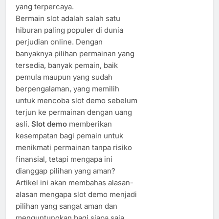
yang terpercaya.
Bermain slot adalah salah satu
hiburan paling populer di dunia
perjudian online. Dengan
banyaknya pilihan permainan yang
tersedia, banyak pemain, baik
pemula maupun yang sudah
berpengalaman, yang memilih
untuk mencoba slot demo sebelum
terjun ke permainan dengan uang
asli.
Slot demo
memberikan
kesempatan bagi pemain untuk
menikmati permainan tanpa risiko
finansial, tetapi mengapa ini
dianggap pilihan yang aman?
Artikel ini akan membahas alasan-
alasan mengapa slot demo menjadi
pilihan yang sangat aman dan
menguntungkan bagi siapa saja