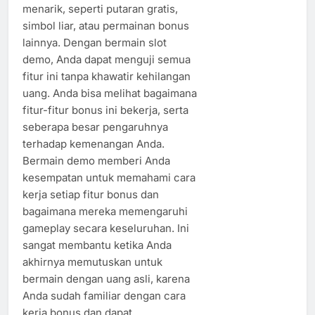
menarik, seperti putaran gratis,
simbol liar, atau permainan bonus
lainnya. Dengan bermain slot
demo, Anda dapat menguji semua
fitur ini tanpa khawatir kehilangan
uang. Anda bisa melihat bagaimana
fitur-fitur bonus ini bekerja, serta
seberapa besar pengaruhnya
terhadap kemenangan Anda.
Bermain demo memberi Anda
kesempatan untuk memahami cara
kerja setiap fitur bonus dan
bagaimana mereka memengaruhi
gameplay secara keseluruhan. Ini
sangat membantu ketika Anda
akhirnya memutuskan untuk
bermain dengan uang asli, karena
Anda sudah familiar dengan cara
kerja bonus dan dapat