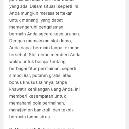
yang ada. Dalam situasi seperti ini,
Anda mungkin merasa tertekan
untuk menang, yang dapat
memengaruhi pengalaman
bermain Anda secara keseluruhan.
Dengan memainkan slot demo,
Anda dapat bermain tanpa tekanan
tersebut. Slot demo memberi Anda
waktu untuk belajar tentang
berbagai fitur permainan, seperti
simbol liar, putaran gratis, atau
bonus khusus lainnya, tanpa
khawatir kehilangan uang Anda. Ini
memberi kesempatan untuk
memahami pola permainan,
manajemen bankroll, dan teknik
bermain tanpa stres.