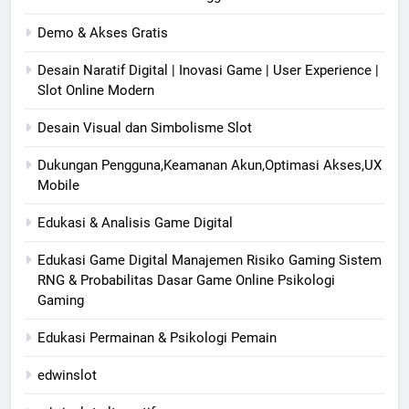
Demo & Akses Gratis
Desain Naratif Digital | Inovasi Game | User Experience |
Slot Online Modern
Desain Visual dan Simbolisme Slot
Dukungan Pengguna,Keamanan Akun,Optimasi Akses,UX
Mobile
Edukasi & Analisis Game Digital
Edukasi Game Digital Manajemen Risiko Gaming Sistem
RNG & Probabilitas Dasar Game Online Psikologi
Gaming
Edukasi Permainan & Psikologi Pemain
edwinslot