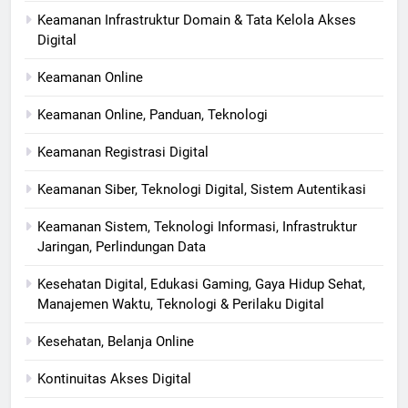
Keamanan Infrastruktur Domain & Tata Kelola Akses
Digital
Keamanan Online
Keamanan Online, Panduan, Teknologi
Keamanan Registrasi Digital
Keamanan Siber, Teknologi Digital, Sistem Autentikasi
Keamanan Sistem, Teknologi Informasi, Infrastruktur
Jaringan, Perlindungan Data
Kesehatan Digital, Edukasi Gaming, Gaya Hidup Sehat,
Manajemen Waktu, Teknologi & Perilaku Digital
Kesehatan, Belanja Online
Kontinuitas Akses Digital