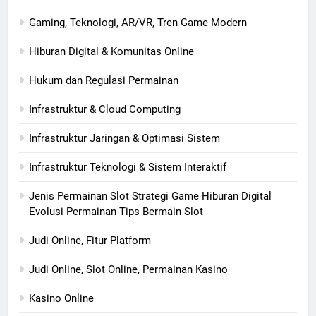
Gaming, Teknologi, AR/VR, Tren Game Modern
Hiburan Digital & Komunitas Online
Hukum dan Regulasi Permainan
Infrastruktur & Cloud Computing
Infrastruktur Jaringan & Optimasi Sistem
Infrastruktur Teknologi & Sistem Interaktif
Jenis Permainan Slot Strategi Game Hiburan Digital
Evolusi Permainan Tips Bermain Slot
Judi Online, Fitur Platform
Judi Online, Slot Online, Permainan Kasino
Kasino Online