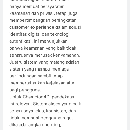
hanya memuat persyaratan
keamanan dan privasi, tetapi juga
mempertimbangkan peningkatan
customer experience
dalam solusi
identitas digital dan teknologi
autentikasi. Ini menunjukkan
bahwa keamanan yang baik tidak
seharusnya merusak kenyamanan.
Justru sistem yang matang adalah
sistem yang mampu menjaga
perlindungan sambil tetap
mempertahankan kejelasan alur
bagi pengguna.
Untuk Champion4D, pendekatan
ini relevan. Sistem akses yang baik
seharusnya jelas, konsisten, dan
tidak membuat pengguna ragu.
Jika ada langkah penting,