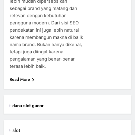
lebih mudah dipersepsikan
sebagai brand yang matang dan
relevan dengan kebutuhan
pengguna modern. Dari sisi SEO,
pendekatan ini juga lebih natural
karena membangun makna di balik
nama brand. Bukan hanya dikenal,
tetapi juga diingat karena
pengalaman yang benar-benar
terasa lebih baik.
Read More
dana slot gacor
slot