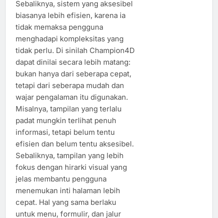
Sebaliknya, sistem yang aksesibel
biasanya lebih efisien, karena ia
tidak memaksa pengguna
menghadapi kompleksitas yang
tidak perlu. Di sinilah Champion4D
dapat dinilai secara lebih matang:
bukan hanya dari seberapa cepat,
tetapi dari seberapa mudah dan
wajar pengalaman itu digunakan.
Misalnya, tampilan yang terlalu
padat mungkin terlihat penuh
informasi, tetapi belum tentu
efisien dan belum tentu aksesibel.
Sebaliknya, tampilan yang lebih
fokus dengan hirarki visual yang
jelas membantu pengguna
menemukan inti halaman lebih
cepat. Hal yang sama berlaku
untuk menu, formulir, dan jalur