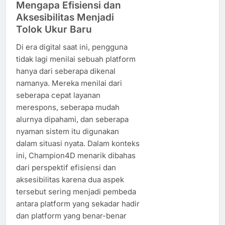
Mengapa Efisiensi dan
Aksesibilitas Menjadi
Tolok Ukur Baru
Di era digital saat ini, pengguna
tidak lagi menilai sebuah platform
hanya dari seberapa dikenal
namanya. Mereka menilai dari
seberapa cepat layanan
merespons, seberapa mudah
alurnya dipahami, dan seberapa
nyaman sistem itu digunakan
dalam situasi nyata. Dalam konteks
ini, Champion4D menarik dibahas
dari perspektif efisiensi dan
aksesibilitas karena dua aspek
tersebut sering menjadi pembeda
antara platform yang sekadar hadir
dan platform yang benar-benar