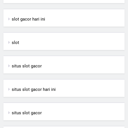
slot gacor hari ini
slot
situs slot gacor
situs slot gacor hari ini
situs slot gacor