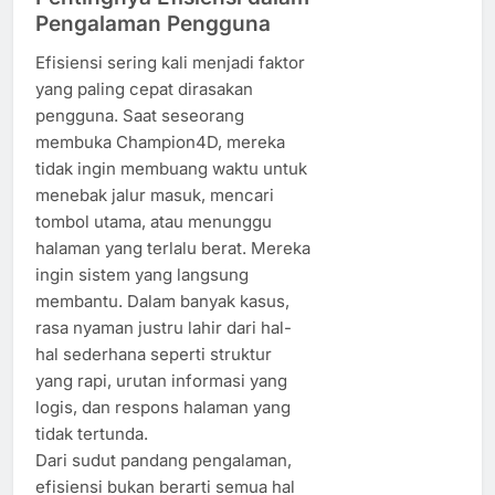
Pengalaman Pengguna
Efisiensi sering kali menjadi faktor
yang paling cepat dirasakan
pengguna. Saat seseorang
membuka Champion4D, mereka
tidak ingin membuang waktu untuk
menebak jalur masuk, mencari
tombol utama, atau menunggu
halaman yang terlalu berat. Mereka
ingin sistem yang langsung
membantu. Dalam banyak kasus,
rasa nyaman justru lahir dari hal-
hal sederhana seperti struktur
yang rapi, urutan informasi yang
logis, dan respons halaman yang
tidak tertunda.
Dari sudut pandang pengalaman,
efisiensi bukan berarti semua hal