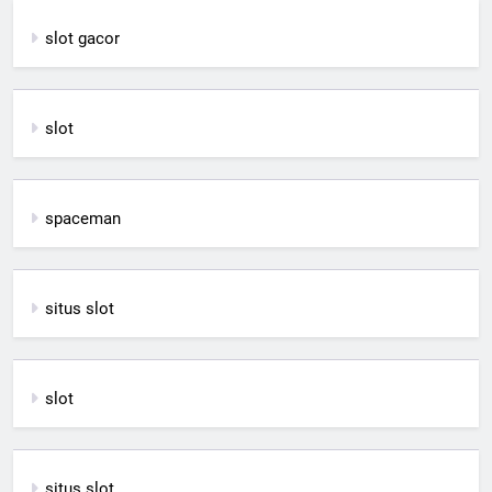
slot gacor
slot
spaceman
situs slot
slot
situs slot