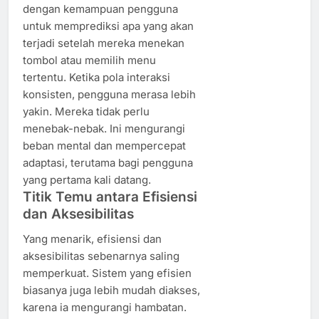
dengan kemampuan pengguna
untuk memprediksi apa yang akan
terjadi setelah mereka menekan
tombol atau memilih menu
tertentu. Ketika pola interaksi
konsisten, pengguna merasa lebih
yakin. Mereka tidak perlu
menebak-nebak. Ini mengurangi
beban mental dan mempercepat
adaptasi, terutama bagi pengguna
yang pertama kali datang.
Titik Temu antara Efisiensi
dan Aksesibilitas
Yang menarik, efisiensi dan
aksesibilitas sebenarnya saling
memperkuat. Sistem yang efisien
biasanya juga lebih mudah diakses,
karena ia mengurangi hambatan.