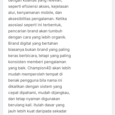
dengan kualitas yang relevan,
seperti efisiensi akses, kejelasan
alur, kenyamanan mobile, dan
aksesibilitas pengalaman. Ketika
asosiasi seperti ini terbentuk,
pencarian brand akan tumbuh
dengan cara yang lebih organik.
Brand digital yang bertahan
biasanya bukan brand yang paling
keras berbicara, tetapi yang paling
konsisten memberi pengalaman
yang baik. Champion4D akan lebih
mudah memperoleh tempat di
benak pengguna bila nama ini
dikaitkan dengan sistem yang
cepat dipahami, mudah dijangkau,
dan tetap nyaman digunakan
berulang kali. Itulah dasar yang
jauh lebih kuat daripada sekadar