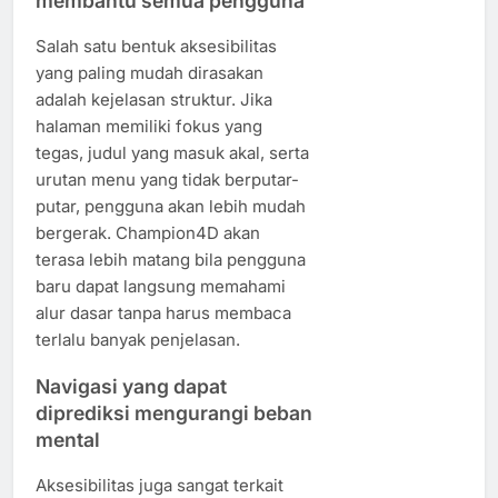
membantu semua pengguna
Salah satu bentuk aksesibilitas
yang paling mudah dirasakan
adalah kejelasan struktur. Jika
halaman memiliki fokus yang
tegas, judul yang masuk akal, serta
urutan menu yang tidak berputar-
putar, pengguna akan lebih mudah
bergerak. Champion4D akan
terasa lebih matang bila pengguna
baru dapat langsung memahami
alur dasar tanpa harus membaca
terlalu banyak penjelasan.
Navigasi yang dapat
diprediksi mengurangi beban
mental
Aksesibilitas juga sangat terkait