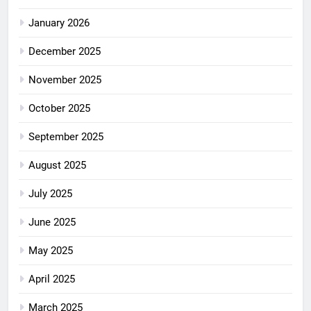
January 2026
December 2025
November 2025
October 2025
September 2025
August 2025
July 2025
June 2025
May 2025
April 2025
March 2025