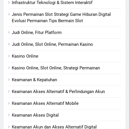
Infrastruktur Teknologi & Sistem Interaktif
Jenis Permainan Slot Strategi Game Hiburan Digital
Evolusi Permainan Tips Bermain Slot
Judi Online, Fitur Platform
Judi Online, Slot Online, Permainan Kasino
Kasino Online
Kasino Online, Slot Online, Strategi Permainan
Keamanan & Kepatuhan
Keamanan Akses Alternatif & Perlindungan Akun
Keamanan Akses Alternatif Mobile
Keamanan Akses Digital
Keamanan Akun dan Akses Alternatif Digital