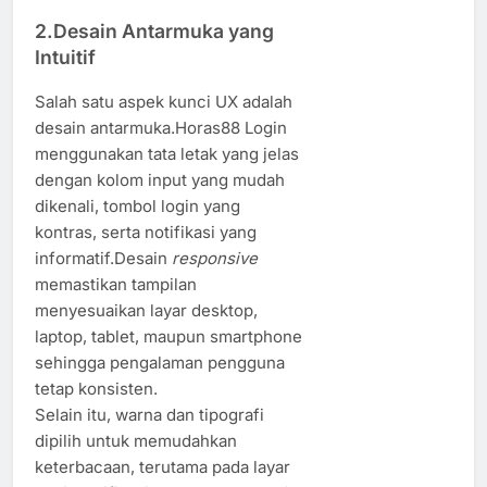
2.Desain Antarmuka yang
Intuitif
Salah satu aspek kunci UX adalah
desain antarmuka.Horas88 Login
menggunakan tata letak yang jelas
dengan kolom input yang mudah
dikenali, tombol login yang
kontras, serta notifikasi yang
informatif.Desain
responsive
memastikan tampilan
menyesuaikan layar desktop,
laptop, tablet, maupun smartphone
sehingga pengalaman pengguna
tetap konsisten.
Selain itu, warna dan tipografi
dipilih untuk memudahkan
keterbacaan, terutama pada layar