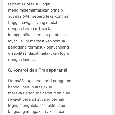
tertentu.Horas88 Login
mengimplementasikan prinsip
accessibility
seperti teks kontras
tinggi, navigasi yang mudah
dengan keyboard, serta
kompatibilitas dengan pembaca
layar.Hal ini memastikan semua
pengguna, termasuk penyandang
disabilitas, dapat melakukan login
dengan lancar.
6.Kontrol dan Transparansi
Horas88 Login memberi pengguna
kendali penuh atas akun
mereka.Pengguna dapat meninjau
riwayat perangkat yang pernah
login, mengelola sesi aktif, atau
langsung mengakhiri akses dari