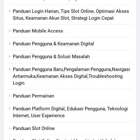
Panduan Login Harian, Tips Slot Online, Optimasi Akses
Situs, Keamanan Akun Slot, Strategi Login Cepat
Panduan Mobile Access
Panduan Pengguna & Keamanan Digital
Panduan Pengguna & Solusi Masalah
Panduan Pengguna Baru,Pengalaman Pengguna,Navigasi
Antarmuka,Keamanan Akses Digital,Troubleshooting
Login
Panduan Permainan
Panduan Platform Digital, Edukasi Pengguna, Teknologi
Internet, User Experience
Panduan Slot Online