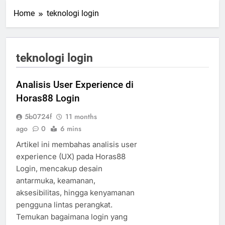
Home
teknologi login
teknologi login
Analisis User Experience di
Horas88 Login
5b0724f
11 months
ago
0
6 mins
Artikel ini membahas analisis user
experience (UX) pada Horas88
Login, mencakup desain
antarmuka, keamanan,
aksesibilitas, hingga kenyamanan
pengguna lintas perangkat.
Temukan bagaimana login yang