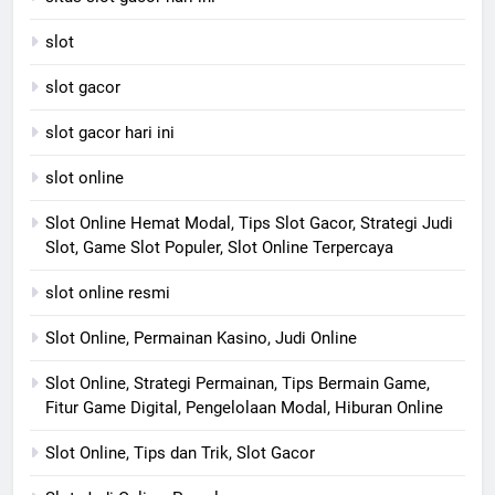
slot
slot gacor
slot gacor hari ini
slot online
Slot Online Hemat Modal, Tips Slot Gacor, Strategi Judi
Slot, Game Slot Populer, Slot Online Terpercaya
slot online resmi
Slot Online, Permainan Kasino, Judi Online
Slot Online, Strategi Permainan, Tips Bermain Game,
Fitur Game Digital, Pengelolaan Modal, Hiburan Online
Slot Online, Tips dan Trik, Slot Gacor