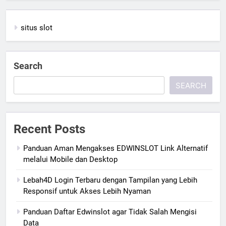
situs slot
Search
SEARCH
Recent Posts
Panduan Aman Mengakses EDWINSLOT Link Alternatif
melalui Mobile dan Desktop
Lebah4D Login Terbaru dengan Tampilan yang Lebih
Responsif untuk Akses Lebih Nyaman
Panduan Daftar Edwinslot agar Tidak Salah Mengisi
Data