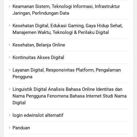
Keamanan Sistem, Teknologi Informasi, Infrastruktur
Jaringan, Perlindungan Data
Kesehatan Digital, Edukasi Gaming, Gaya Hidup Sehat,
Manajemen Waktu, Teknologi & Perilaku Digital
Kesehatan, Belanja Online
Kontinuitas Akses Digital
Layanan Digital, Responsivitas Platform, Pengalaman
Pengguna
Linguistik Digital Analisis Bahasa Online Identitas dan
Nama Pengguna Fenomena Bahasa Internet Studi Nama
Digital
login edwinslot alternatif
Panduan