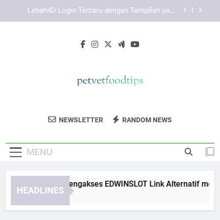
Skip
Panduan Daftar Edwinslot agar Tidak Salah
to
Mengisi Data
content
Panduan Daftar Lebah4D dan Hal Penting yang
Perlu Diperhatikan
Panduan Aman Mengakses EDWINSLOT Link
Alternatif melalui Mobile dan Desktop
Lebah4D Login Terbaru dengan Tampilan yang
Lebih Responsif untuk Akses Lebih Nyaman
Panduan Daftar Edwinslot agar Tidak Salah
Mengisi Data
Pet Vet Food
Pelajari Tentang Nutrisi Dan Kesehatan
Panduan Daftar Lebah4D dan Hal Penting yang
NEWSLETTER
RANDOM NEWS
Tips
Perlu Diperhatikan
Hewan Peliharaan Anda Dengan Pet Vet
Food Tips. Sumber Terpercaya Untuk
MENU
Pemilik Hewan.
anduan Aman Mengakses EDWINSLOT Link Alternatif melalui 
HEADLINES
 Months Ago