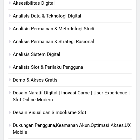
Aksesibilitas Digital
Analisis Data & Teknologi Digital
Analisis Permainan & Metodologi Studi
Analisis Permainan & Strategi Rasional
Analisis Sistem Digital
Analisis Slot & Perilaku Pengguna
Demo & Akses Gratis
Desain Naratif Digital | Inovasi Game | User Experience |
Slot Online Modern
Desain Visual dan Simbolisme Slot
Dukungan Pengguna,Keamanan Akun,Optimasi Akses,UX
Mobile