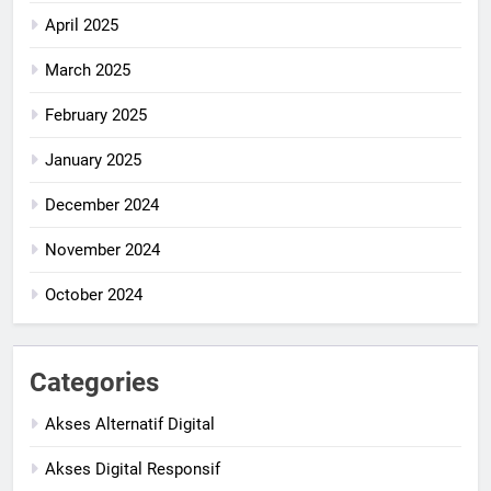
April 2025
March 2025
February 2025
January 2025
December 2024
November 2024
October 2024
Categories
Akses Alternatif Digital
Akses Digital Responsif