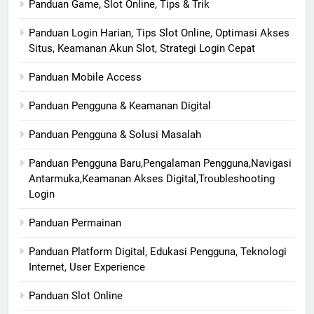
Panduan Game, Slot Online, Tips & Trik
Panduan Login Harian, Tips Slot Online, Optimasi Akses
Situs, Keamanan Akun Slot, Strategi Login Cepat
Panduan Mobile Access
Panduan Pengguna & Keamanan Digital
Panduan Pengguna & Solusi Masalah
Panduan Pengguna Baru,Pengalaman Pengguna,Navigasi
Antarmuka,Keamanan Akses Digital,Troubleshooting
Login
Panduan Permainan
Panduan Platform Digital, Edukasi Pengguna, Teknologi
Internet, User Experience
Panduan Slot Online