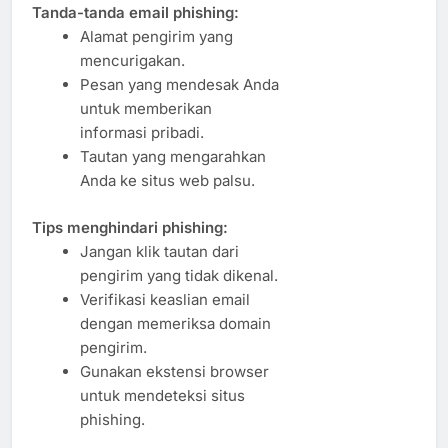
Tanda-tanda email phishing:
Alamat pengirim yang
mencurigakan.
Pesan yang mendesak Anda
untuk memberikan
informasi pribadi.
Tautan yang mengarahkan
Anda ke situs web palsu.
Tips menghindari phishing:
Jangan klik tautan dari
pengirim yang tidak dikenal.
Verifikasi keaslian email
dengan memeriksa domain
pengirim.
Gunakan ekstensi browser
untuk mendeteksi situs
phishing.