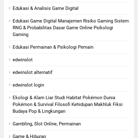
Edukasi & Analisis Game Digital
Edukasi Game Digital Manajemen Risiko Gaming Sistem
RNG & Probabilitas Dasar Game Online Psikologi
Gaming
Edukasi Permainan & Psikologi Pemain
edwinslot
edwinslot alternatif
edwinslot login
Ekologi & Alam Liar Studi Habitat Pokémon Dunia
Pokémon & Survival Filosofi Kehidupan Makhluk Fiksi
Budaya Pop & Lingkungan
Gambling, Slot Online, Permainan
Game & Hiburan