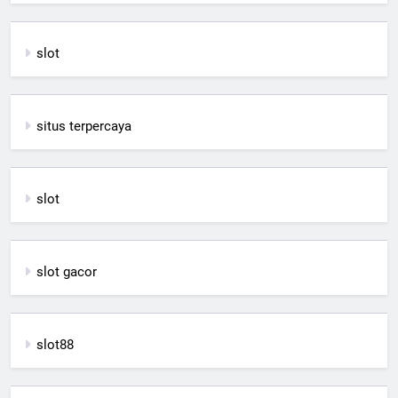
slot
situs terpercaya
slot
slot gacor
slot88