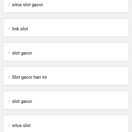
situs slot gacor
link slot
slot gacor
Slot gacor hari ini
slot gacor
situs slot