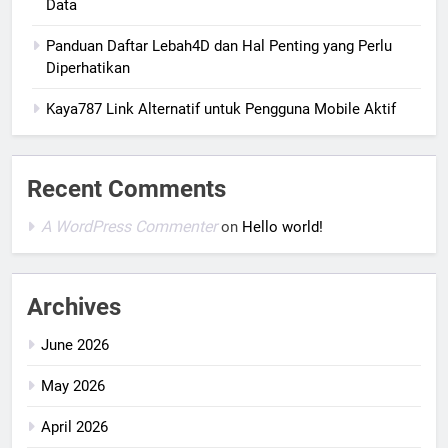
Data
Panduan Daftar Lebah4D dan Hal Penting yang Perlu
Diperhatikan
Kaya787 Link Alternatif untuk Pengguna Mobile Aktif
Recent Comments
A WordPress Commenter
on
Hello world!
Archives
June 2026
May 2026
April 2026