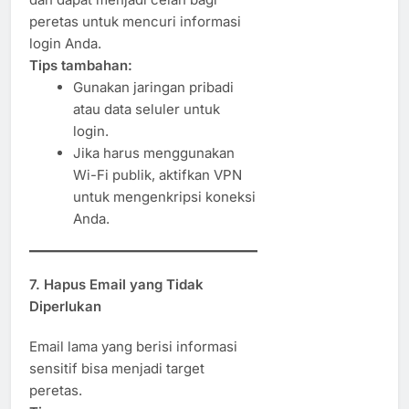
peretas untuk mencuri informasi
login Anda.
Tips tambahan:
Gunakan jaringan pribadi
atau data seluler untuk
login.
Jika harus menggunakan
Wi-Fi publik, aktifkan VPN
untuk mengenkripsi koneksi
Anda.
7. Hapus Email yang Tidak
Diperlukan
Email lama yang berisi informasi
sensitif bisa menjadi target
peretas.