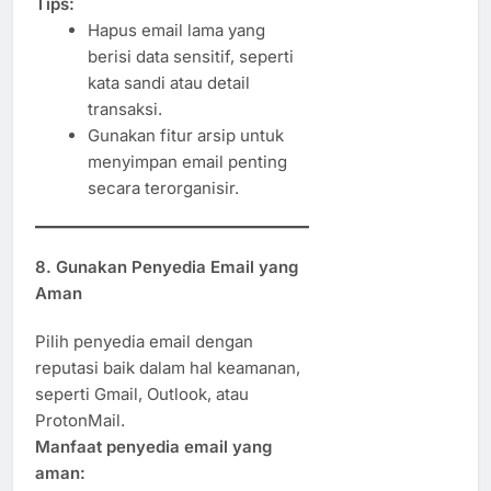
Tips:
Hapus email lama yang
berisi data sensitif, seperti
kata sandi atau detail
transaksi.
Gunakan fitur arsip untuk
menyimpan email penting
secara terorganisir.
8. Gunakan Penyedia Email yang
Aman
Pilih penyedia email dengan
reputasi baik dalam hal keamanan,
seperti Gmail, Outlook, atau
ProtonMail.
Manfaat penyedia email yang
aman: