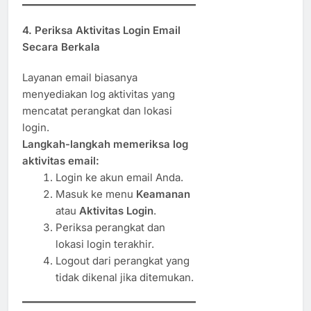
4. Periksa Aktivitas Login Email
Secara Berkala
Layanan email biasanya
menyediakan log aktivitas yang
mencatat perangkat dan lokasi
login.
Langkah-langkah memeriksa log
aktivitas email:
Login ke akun email Anda.
Masuk ke menu
Keamanan
atau
Aktivitas Login
.
Periksa perangkat dan
lokasi login terakhir.
Logout dari perangkat yang
tidak dikenal jika ditemukan.