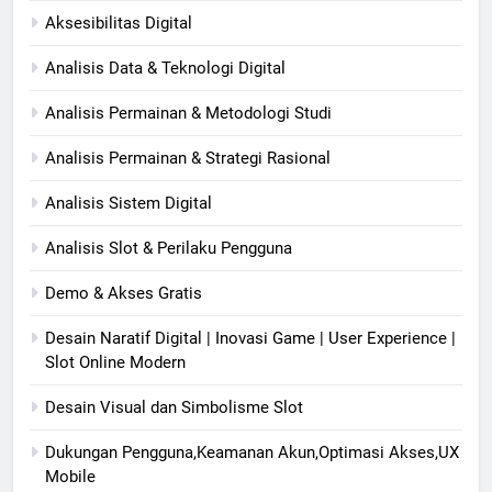
Aksesibilitas Digital
Analisis Data & Teknologi Digital
Analisis Permainan & Metodologi Studi
Analisis Permainan & Strategi Rasional
Analisis Sistem Digital
Analisis Slot & Perilaku Pengguna
Demo & Akses Gratis
Desain Naratif Digital | Inovasi Game | User Experience |
Slot Online Modern
Desain Visual dan Simbolisme Slot
Dukungan Pengguna,Keamanan Akun,Optimasi Akses,UX
Mobile