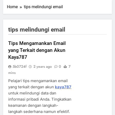
Home
tips melindungi email
tips melindungi email
Tips Mengamankan Email
yang Terkait dengan Akun
Kaya787
5b0724f
2 years ago
0
7
mins
Pelajari tips mengamankan email
yang terkait dengan akun
kaya787
untuk melindungi data dan
informasi pribadi Anda. Tingkatkan
keamanan dengan langkah-
langkah sederhana namun efektif.