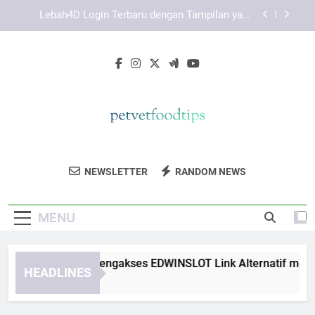
Skip
Panduan Daftar Edwinslot agar Tidak Salah
to
Mengisi Data
content
Panduan Daftar Lebah4D dan Hal Penting yang
Perlu Diperhatikan
Panduan Aman Mengakses EDWINSLOT Link
Alternatif melalui Mobile dan Desktop
Lebah4D Login Terbaru dengan Tampilan yang
Lebih Responsif untuk Akses Lebih Nyaman
Panduan Daftar Edwinslot agar Tidak Salah
Mengisi Data
Pet Vet Food
Pelajari Tentang Nutrisi Dan Kesehatan
Panduan Daftar Lebah4D dan Hal Penting yang
NEWSLETTER
RANDOM NEWS
Tips
Perlu Diperhatikan
Hewan Peliharaan Anda Dengan Pet Vet
Food Tips. Sumber Terpercaya Untuk
MENU
Pemilik Hewan.
nduan Aman Mengakses EDWINSLOT Link Alternatif melalui M
HEADLINES
Months Ago