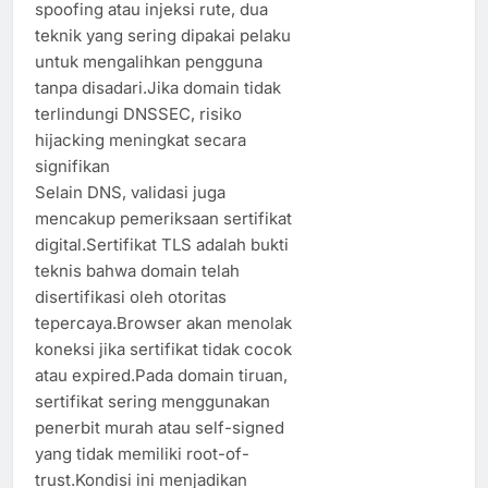
spoofing atau injeksi rute, dua
teknik yang sering dipakai pelaku
untuk mengalihkan pengguna
tanpa disadari.Jika domain tidak
terlindungi DNSSEC, risiko
hijacking meningkat secara
signifikan
Selain DNS, validasi juga
mencakup pemeriksaan sertifikat
digital.Sertifikat TLS adalah bukti
teknis bahwa domain telah
disertifikasi oleh otoritas
tepercaya.Browser akan menolak
koneksi jika sertifikat tidak cocok
atau expired.Pada domain tiruan,
sertifikat sering menggunakan
penerbit murah atau self-signed
yang tidak memiliki root-of-
trust.Kondisi ini menjadikan