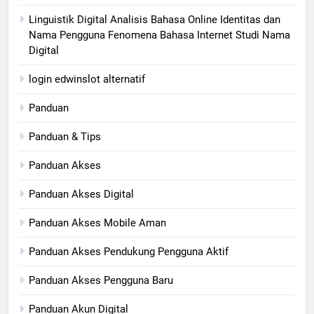
Linguistik Digital Analisis Bahasa Online Identitas dan
Nama Pengguna Fenomena Bahasa Internet Studi Nama
Digital
login edwinslot alternatif
Panduan
Panduan & Tips
Panduan Akses
Panduan Akses Digital
Panduan Akses Mobile Aman
Panduan Akses Pendukung Pengguna Aktif
Panduan Akses Pengguna Baru
Panduan Akun Digital