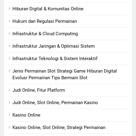
Hiburan Digital & Komunitas Online
Hukum dan Regulasi Permainan
Infrastruktur & Cloud Computing
Infrastruktur Jaringan & Optimasi Sistem
Infrastruktur Teknologi & Sistem Interaktif
Jenis Permainan Slot Strategi Game Hiburan Digital
Evolusi Permainan Tips Bermain Slot
Judi Online, Fitur Platform
Judi Online, Slot Online, Permainan Kasino
Kasino Online
Kasino Online, Slot Online, Strategi Permainan