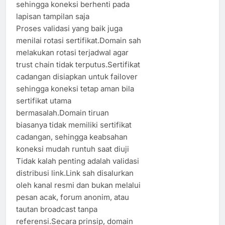
sehingga koneksi berhenti pada
lapisan tampilan saja
Proses validasi yang baik juga
menilai rotasi sertifikat.Domain sah
melakukan rotasi terjadwal agar
trust chain tidak terputus.Sertifikat
cadangan disiapkan untuk failover
sehingga koneksi tetap aman bila
sertifikat utama
bermasalah.Domain tiruan
biasanya tidak memiliki sertifikat
cadangan, sehingga keabsahan
koneksi mudah runtuh saat diuji
Tidak kalah penting adalah validasi
distribusi link.Link sah disalurkan
oleh kanal resmi dan bukan melalui
pesan acak, forum anonim, atau
tautan broadcast tanpa
referensi.Secara prinsip, domain