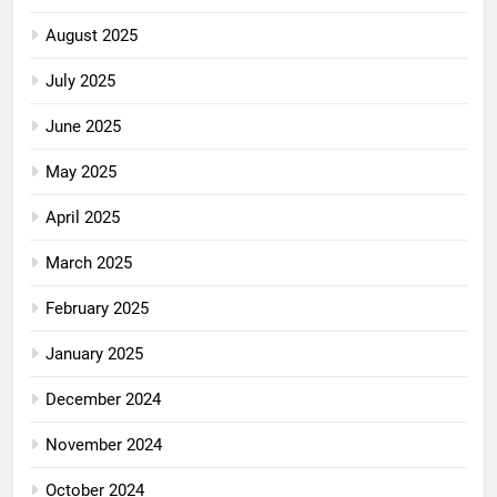
August 2025
July 2025
June 2025
May 2025
April 2025
March 2025
February 2025
January 2025
December 2024
November 2024
October 2024