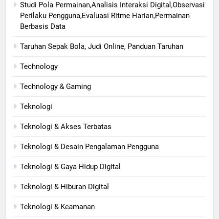
Studi Pola Permainan,Analisis Interaksi Digital,Observasi
Perilaku Pengguna,Evaluasi Ritme Harian,Permainan
Berbasis Data
Taruhan Sepak Bola, Judi Online, Panduan Taruhan
Technology
Technology & Gaming
Teknologi
Teknologi & Akses Terbatas
Teknologi & Desain Pengalaman Pengguna
Teknologi & Gaya Hidup Digital
Teknologi & Hiburan Digital
Teknologi & Keamanan