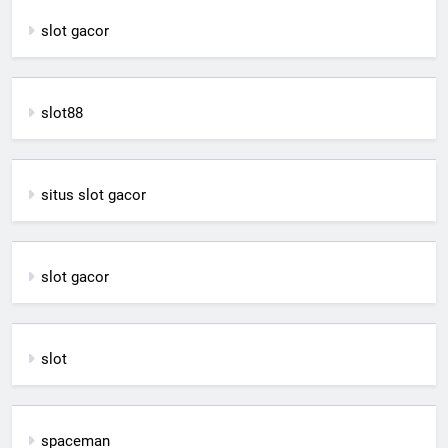
slot gacor
slot88
situs slot gacor
slot gacor
slot
spaceman