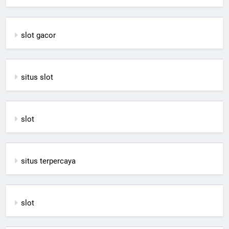
slot gacor
situs slot
slot
situs terpercaya
slot